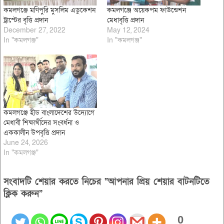
কমলগঞ্জে মণিপুরি মুসলিম এডুকেশন
কমলগঞ্জে অয়েকপম ফাউন্ডেশন
ট্রাস্টের বৃত্তি প্রদান
মেধাবৃত্তি প্রদান
December 27, 2022
May 12, 2024
In "কমলগঞ্জ"
In "কমলগঞ্জ"
কমলগঞ্জে হীড বাংলাদেশের উদ্যোগে
মেধাবী শিক্ষার্থীদের সংবর্ধনা ও
এককালীন উপবৃত্তি প্রদান
June 24, 2026
In "কমলগঞ্জ"
সংবাদটি শেয়ার করতে নিচের “আপনার প্রিয় শেয়ার বাটনটিতে
ক্লিক করুন”
0