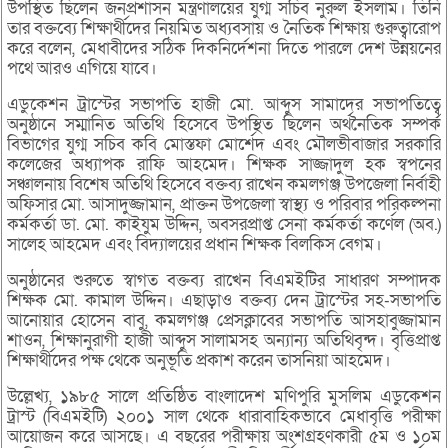
উপস্থিত ছিলেন জনপ্রশাসন মন্ত্রণালয়ের যুগ্ম সচিব নুরুল ইসলাম। তিনি
তার বক্তব্যে শিক্ষার্থীদের নিয়মিত অধ্যবসায় ও নৈতিক শিক্ষায় গুরুত্বারোপ
করে বলেন, মেধাবীদের সঠিক দিকনির্দেশনা দিতে পারলে দেশ উন্নয়নের
পথে আরও এগিয়ে যাবে।
এডুকেশন ট্রাস্টের সভাপতি হাজী মো. আব্দুস সামাদের সভাপতিত্বে
অনুষ্ঠানে সম্মানিত অতিথি হিসেবে উপস্থিত ছিলেন অর্থনৈতিক সম্পর্ক
বিভাগের যুগ্ম সচিব কবি মোস্তফা মোর্শেদ এবং মৌলভীবাজার সরকারি
কলেজের অধ্যাপক রাফি আহমেদ। শিক্ষক সাজ্জাদুল হক স্বপনের
সঞ্চালনায় বিশেষ অতিথি হিসেবে বক্তব্য রাখেন কমলগঞ্জ উপজেলা নির্বাহী
অফিসার মো. আসাদুজ্জামান, প্রাক্তন উপজেলা স্বাস্থ্য ও পরিবার পরিকল্পনা
কর্মকর্তা ডা. মো. কাইযুম উদ্দিন, অবসরপ্রাপ্ত সেনা কর্মকর্তা কর্ণেল (অব.)
সালেহ আহমেদ এবং বিদ্যালয়ের প্রধান শিক্ষক বিলকিস বেগম।
অনুষ্ঠানের শুরুতে স্বাগত বক্তব্য রাখেন বিএমইটির সাধারণ সম্পাদক
শিক্ষক মো. কামাল উদ্দিন। এছাড়াও বক্তব্য দেন ট্রাস্টের সহ-সভাপতি
আনোয়ার হোসেন বাবু, কমলগঞ্জ প্রেসক্লাবের সভাপতি আসহাবুজ্জামান
শাওন, শিক্ষানুরাগী হাজী আব্দুস সালামসহ অন্যান্য অতিথিবৃন্দ। বৃত্তিপ্রাপ্ত
শিক্ষার্থীদের পক্ষ থেকে অনুভূতি প্রকাশ করেন তাসনিয়া আহমেদ।
উল্লেখ্য, ১৯৮৫ সালে প্রতিষ্ঠিত বাংলাদেশ মণিপুরি মুসলিম এডুকেশন
ট্রাস্ট (বিএমইটি) ২০০১ সাল থেকে ধারাবাহিকভাবে মেধাবৃত্তি পরীক্ষা
আয়োজন করে আসছে। এ বছরের পরীক্ষায় অংশগ্রহণকারী ৫ম ও ১০ম