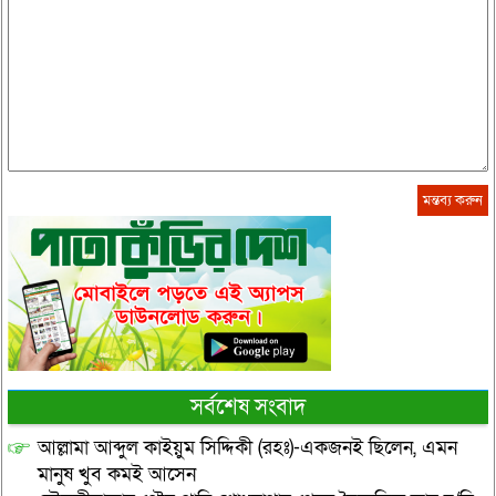
সর্বশেষ সংবাদ
আল্লামা আব্দুল কাইয়ুম সিদ্দিকী (রহঃ)-একজনই ছিলেন, এমন
মানুষ খুব কমই আসেন