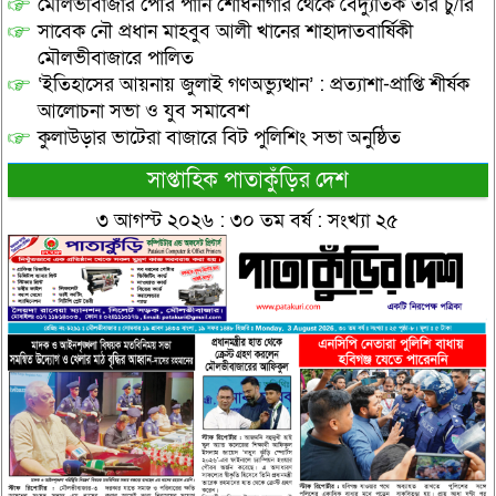
মৌলভীবাজার পৌর পানি শোধনাগার থেকে বৈদ্যুতিক তার চু/রি
সাবেক নৌ প্রধান মাহবুব আলী খানের শাহাদাতবার্ষিকী
মৌলভীবাজারে পালিত
‘ইতিহাসের আয়নায় জুলাই গণঅভ্যুত্থান’ : প্রত্যাশা-প্রাপ্তি শীর্ষক
আলোচনা সভা ও যুব সমাবেশ
কুলাউড়ার ভাটেরা বাজারে বিট পুলিশিং সভা অনুষ্ঠিত
সাপ্তাহিক পাতাকুঁড়ির দেশ
৩ আগস্ট ২০২৬ : ৩০ তম বর্ষ : সংখ্যা ২৫