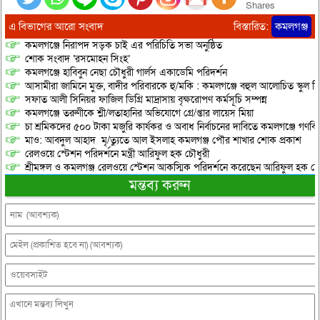
Shares
এ বিভাগের আরো সংবাদ
বিস্তারিত:
কমলগঞ্জ
কমলগঞ্জে নিরাপদ সড়ক চাই এর পরিচিতি সভা অনুষ্ঠিত
শোক সংবাদ ‘রসমোহন সিংহ’
কমলগঞ্জে হাবিবুন নেছা চৌধুরী গার্লস একাডেমি পরিদর্শন
আসামীরা জামিনে মুক্ত, বাদীর পরিবারকে হু/মকি : কমলগঞ্জে বহুল আলোচিত স্কুল শি
সফাত আলী সিনিয়র ফাজিল ডিগ্রি মাদ্রাসায় বৃক্ষরোপণ কর্মসূচি সম্পন্ন
কমলগঞ্জে তরুণীকে শ্লী/লতাহানির অভিযোগে গ্রে/প্তার লায়েস মিয়া
চা শ্রমিকদের ৫০০ টাকা মজুরি কার্যকর ও অবাধ নির্বাচনের দাবিতে কমলগঞ্জে গণবি
মাও: আবদুল আহাদ মৃ/ত্যুতে আল ইসলাহ কমলগঞ্জ পৌর শাখার শোক প্রকাশ
রেলওয়ে স্টেশন পরিদর্শনে মন্ত্রী আরিফুল হক চৌধুরী
শ্রীমঙ্গল ও কমলগঞ্জ রেলওয়ে স্টেশন আকস্মিক পরিদর্শনে করেছেন আরিফুল হক চৌ
মন্তব্য করুন