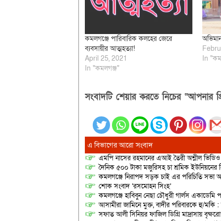
কমলগঞ্জে পারিবারিক কলহের জেরে
অভিমান 
ব্যবসায়ীর আত্মহত্যা!
Febru
April 25, 2021
In "কম
In "কমলগঞ্জ"
সংবাদটি শেয়ার করতে নিচের “আপনার প্র
এ বিভাগের আরো সংবাদ
এমপি নাসের রহমানের এআই তৈরী অশ্লীল ভিডিও ছ
দৈনিক ৫০০ টাকা মজুরিসহ চা শ্রমিক ইউনিয়নের নি
কমলগঞ্জে নিরাপদ সড়ক চাই এর পরিচিতি সভা অনু
শোক সংবাদ ‘রসমোহন সিংহ’
কমলগঞ্জে হাবিবুন নেছা চৌধুরী গার্লস একাডেমি প
আসামীরা জামিনে মুক্ত, বাদীর পরিবারকে হু/মকি :
সফাত আলী সিনিয়র ফাজিল ডিগ্রি মাদ্রাসায় বৃক্ষরোপ