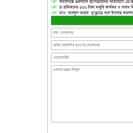
কমলগঞ্জে তরুণীকে শ্লী/লতাহানির অভিযোগে গ্রে/প্
চা শ্রমিকদের ৫০০ টাকা মজুরি কার্যকর ও অবাধ ন
মাও: আবদুল আহাদ মৃ/ত্যুতে আল ইসলাহ কমলগঞ