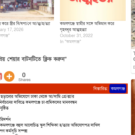
করে স্ত্রীর বি/ষপা/ণে আ/ত্ম/হ/ত্যা
কমলগঞ্জে স্বামীর সঙ্গে অভিমান করে
ary 17, 2026
গৃহবধূর আত্মহত্যা
লগঞ্জ"
October 31, 2022
In "কমলগঞ্জ"
িয় শেয়ার বাটনটিতে ক্লিক করুন”
0
Shares
বিস্তারিত:
কমলগঞ্জ
ড়ানোর অভিযোগে ঢাকা থেকে আ/সামি গ্রে/প্তা/র
র্বাচনের দাবিতে কমলগঞ্জে চা-শ্রমিকদের মানববন্ধন
ষ্ঠিত
রিদর্শন
 কমলগঞ্জে বহুল আলোচিত স্কুল শিক্ষিকা হ/ত্যার অভিযোগপত্র দাখিল
ণ কর্মসূচি সম্পন্ন