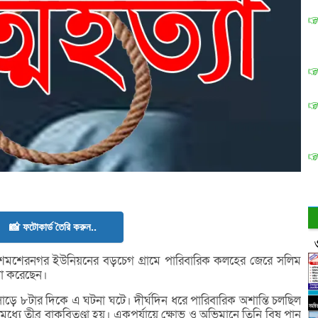
📸 ফটোকার্ড তৈরি করুন..
মশেরনগর ইউনিয়নের বড়চেগ গ্রামে পারিবারিক কলহের জেরে সলিম
্যা করেছেন।
কাল সাড়ে ৮টার দিকে এ ঘটনা ঘটে। দীর্ঘদিন ধরে পারিবারিক অশান্তি চলছিল
র মধ্যে তীব্র বাকবিতণ্ডা হয়। একপর্যায়ে ক্ষোভ ও অভিমানে তিনি বিষ পান