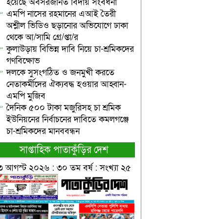
হয়েছে অবসরজনিত বিদায় সংবর্ধনা
এমপি নাসের রহমানের এআই তৈরী
অশ্লীল ভিডিও ছড়ানোর অভিযোগে ঢাকা
থেকে আ/সামি গ্রে/প্তা/র
কুলাউড়ায় বিভিন্ন দাবি নিয়ে চা-শ্রমিকদের
গণবিক্ষোভ
দলকে সুসংগঠিত ও জনমুখী করতে
নেতাকর্মীদের ঐক্যবদ্ধ হওয়ার আহ্বান-
এমপি মুজিব
দৈনিক ৫০০ টাকা মজুরিসহ চা শ্রমিক
ইউনিয়নের নির্বাচনের দাবিতে কমলগঞ্জে
চা-শ্রমিকদের মানববন্ধন
সাপ্তাহিক পাতাকুঁড়ির দেশ
৩ আগস্ট ২০২৬ : ৩০ তম বর্ষ : সংখ্যা ২৫