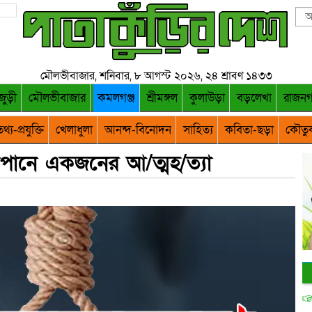
মৌলভীবাজার, শনিবার, ৮ আগস্ট ২০২৬, ২৪ শ্রাবণ ১৪৩৩
জুড়ী
মৌলভীবাজার
কমলগঞ্জ
শ্রীমঙ্গল
কুলাউড়া
বড়লেখা
রাজন
থ্য-প্রযুক্তি
খেলাধুলা
আনন্দ-বিনোদন
সাহিত্য
কবিতা-ছড়া
কৌতু
ষপানে একজনের আ/ত্মহ/ত্যা