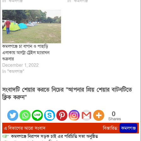
In "কমলগঞ্জ"
In "কমলগঞ্জ"
কমলগঞ্জে চা বাগান ও পাহাড়ি
এলাকায় আল্ট্রা ট্রেইল ম্যারাথন
শুক্রবার
December 1, 2022
In "কমলগঞ্জ"
সংবাদটি শেয়ার করতে নিচের “আপনার প্রিয় শেয়ার বাটনটিতে
ক্লিক করুন”
0
Shares
এ বিভাগের আরো সংবাদ
বিস্তারিত:
কমলগঞ্জ
কমলগঞ্জে নিরাপদ সড়ক চাই এর পরিচিতি সভা অনুষ্ঠিত