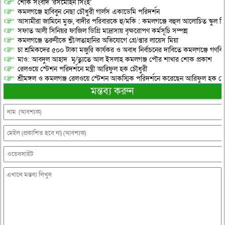
শোক সংবাদ ‘রসমোহন সিংহ’
কমলগঞ্জে হাবিবুন নেছা চৌধুরী গার্লস একাডেমি পরিদর্শন
আসামীরা জামিনে মুক্ত, বাদীর পরিবারকে হু/মকি : কমলগঞ্জে বহুল আলোচিত স্কুল শি
সফাত আলী সিনিয়র ফাজিল ডিগ্রি মাদ্রাসায় বৃক্ষরোপণ কর্মসূচি সম্পন্ন
কমলগঞ্জে তরুণীকে শ্লী/লতাহানির অভিযোগে গ্রে/প্তার লায়েস মিয়া
চা শ্রমিকদের ৫০০ টাকা মজুরি কার্যকর ও অবাধ নির্বাচনের দাবিতে কমলগঞ্জে গণবি
মাও: আবদুল আহাদ মৃ/ত্যুতে আল ইসলাহ কমলগঞ্জ পৌর শাখার শোক প্রকাশ
রেলওয়ে স্টেশন পরিদর্শনে মন্ত্রী আরিফুল হক চৌধুরী
শ্রীমঙ্গল ও কমলগঞ্জ রেলওয়ে স্টেশন আকস্মিক পরিদর্শনে করেছেন আরিফুল হক চৌ
মন্তব্য করুন