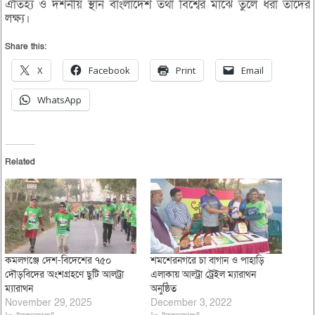
ঐতিহ্য ও দর্শনীয় স্থান বাংলাদেশ তথা বিশ্বের মাঝে তুলে ধরা তাদের
লক্ষ্য।
Share this:
X
Facebook
Print
Email
WhatsApp
Related
কমলগঞ্জে দেশ-বিদেশের ৭৫০
শমশেরনগরে চা বাগান ও পাহাড়ি
দৌড়বিদের অংশগ্রহণে ছুটি আলট্রা
এলাকায় আল্ট্রা ট্রেইল ম্যারাথন
ম্যারাথন
অনুষ্ঠিত
November 29, 2025
December 3, 2022