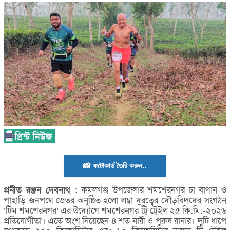
📸 ফটোকার্ড তৈরি করুন..
প্রনীত
রঞ্জন
দেবনাথ :
কমলগঞ্জ উপজেলার শমশেরনগর চা বাগান ও
পাহাড়ি জনপথে ভেতর অনুষ্ঠিত হলো লম্বা দুরত্বের দৌড়বিদদের সংগঠন
‘টিম শমশেরনগর’ এর উদ্যোগে শমশেরনগর ট্রি ট্রেইল ২৫ কি:মি:-২০২৬
প্রতিযোগীতা। এতে অংশ নিয়েছেন ৪ শত নারী ও পুরুষ রানার। দুটি ধাপে