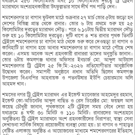
যথাক্রমে ২৫০ কিলোমিটার এবং ১০ কিলোমিটার দূরত্বে ট্রি ট্রেইল
ম্যারাথনে অংশগ্রহনকারীরা উৎফুল্লতার সাথে দীর্ঘ পথ পাড়ি দেন।
শমশেরনগর চা বাগান ফুটবল মাঠে শুক্রবার ২৭ মার্চ ভোর ৫টায় জড়ো হন
দেশের বিভিন্ন প্রান্ত থেকে রানার। ভোর ৬ টায় প্রথমে শুরু হয় ২৫
কিলোমিটার দূরত্বের ম্যারাথন দৌড়। পরে ৬.১০টায় দ্বিতীয় ম্যারাথন দৌড়
শুরু হয় ১০ কিলোমিটার দূরত্বের। দুটি ধাপে ৪ শত রানার পৃথক তিনটি
ট্রেইলে শমশেরনগর চা বাগান মাঠ থেকে শুরু করে দেওছড়া চা বাগান ও
কানিহাটি চা বাগান হয়ে আবার শমশেরনগর চা বাগান মাঠে পৌছে শেষ
করেন। এসময় অনেক অংশ গ্রহনকারী রানাররা তাদের অনুভুতি জানান।
ভোর ৬টায় কমলগঞ্জ থানার অফিসার ইনচার্জ মো. আব্দুল আউয়াল
শমশেরনগর ট্রি ট্রেইল ২৫ কি:মি:-২০২৬ প্রতিযোগীতার আনুষ্ঠানিক
উদ্বোধন করেন। সমাপনী অনুষ্ঠানে প্রধান অতিথি ছিলেন কমলগঞ্জ
উপজেলা বিএনপির আহবায়ক ও পতনঊষার ইউপি চেয়ারম্যান অলি
আহমদ খান।
শমসের নগর ট্রি ট্রেইল ম্যারাথন এর ইভেন্ট ম্যানেজার আহমেদুর রহমান,
ইভেন্ট কো-অর্ডিনেটর আব্দুল বাছিত ও রেস ডিরেক্টর মো: ফয়ছল আল
কয়েছ চৌধুরী জানান, পৃথকভাবে ২টি ট্রেইলে সময় বেঁধে দেয়া হয়
যথাক্রমে ৪ ঘন্টা ৩০ মিনিট ও ১১০ মিনিট। রানারদের অংশগ্রহনে
অনুষ্ঠিতব্য ট্রি ট্রেইল ম্যারাথনে অংশ গ্রহনকারীদের নিরাপত্তা, স্বাস্থ্য সেবা
দেখাশুনা সার্বিক বিষয়ে প্রয়োজনীয় ব্যবস্থা নেয়া হয়। চা বাগান ও পাহাড়র
বেষ্টিত এলাকায় অনুষ্ঠিত এ আয়োজনের মাধ্যমে শমশেরনগরের ইতিহাস,