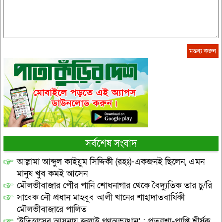
সর্বশেষ সংবাদ
আল্লামা আব্দুল কাইয়ুম সিদ্দিকী (রহঃ)-একজনই ছিলেন, এমন
মানুষ খুব কমই আসেন
মৌলভীবাজার পৌর পানি শোধনাগার থেকে বৈদ্যুতিক তার চু/রি
সাবেক নৌ প্রধান মাহবুব আলী খানের শাহাদাতবার্ষিকী
মৌলভীবাজারে পালিত
‘ইতিহাসের আয়নায় জুলাই গণঅভ্যুত্থান’ : প্রত্যাশা-প্রাপ্তি শীর্ষক