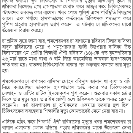
বিরাজ করছে। ভূল চিকিৎসায় ঐ শিক্ষার্থীর মৃত্যুর অভিযোগ তুলে চা
শ্রমিকরা বিক্ষোদ্ধ হয়ে হাসপাতাল ঘেরাও করে ভাংচুর করে চিকিৎসকসহ
স্টাফদের অবরুদ্ধ করে রাখেন। খবর পেয়ে পুলিশ এসে পরিস্থিতি নিয়ন্ত্রণে
আনে। এক পর্যায়ে হাসপাতালের কর্তব্যরত চিকিৎসক পদত্যাগ করে
পুলিশ প্রহরায় হাসপাতাল ত্যাগ করেন। এ ঘটনায় চা শ্রমিকদের মাঝে
উত্তেজনা বিরাজ করছে।
চা শ্রমিক সূত্রে জানা যায়, শমশেরনগর চা বাগানের রবিদাস টিলার বাসিন্দা
বাবুল রবিদাসের মেয়ে ও শমশেরনগর হাজী উস্তওয়ার বালিকা উচ্চ
বিদ্যালয়ের ৭ম শ্রেণির শিক্ষার্থী ঐশী রবিদাস (১৪)-কে গত বৃহস্পতিবার
২৬ মার্চ রাতে মাথা ব্যথা ও বমি নিয়ে ক্যামেলিয়া ডানকান হাসপাতালে
ভর্তি করা হয়। রাতভর চিকিৎসাধীন থাকার পর শুক্রবার সকালে তার মৃত্যু
হয়।
শমশেরনগর চা বাগানের বাসিন্দা মোহন রবিদাস জানান, থা ব্যথা ও বমি
নিয়ে ক্যামেলিয়া ডানকান হাসপাতালে ভর্তি করার পর চিকিৎসকরা
সেলাইন ও এন্টিবায়াটিক ইনজেকশন পুশ করেন। শুক্রবার সকাল ৯টার
দিকে তার মৃত্যু হয়। তার ইমার্জেন্সী হলে চিকিৎসক তাকে অন্যত্র রেফার্ড
করেননি। এই হাসপাতাল চা শ্রমিকদের একমাত্র ভরসার স্থল ছিল।
চিকিৎসকের অবহেলায় শিক্ষার্থীর মৃত্যু কোনভাবেই মেনে নেয়া যায় না।
এদিকে হঠাৎ করে শিক্ষার্থী ঐশী রবিদাসের মৃত্যুর খবর শমশেরনগর চা
বাগান এলাকায় ক্ষোভ ছড়িয়ে পড়ায় শ্রমিকদের মাঝে উত্তেজনা দেখা