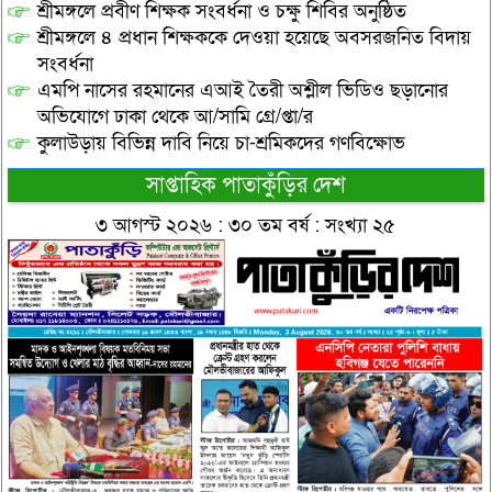
শ্রীমঙ্গলে প্রবীণ শিক্ষক সংবর্ধনা ও চক্ষু শিবির অনুষ্ঠিত
শ্রীমঙ্গলে ৪ প্রধান শিক্ষককে দেওয়া হয়েছে অবসরজনিত বিদায়
সংবর্ধনা
এমপি নাসের রহমানের এআই তৈরী অশ্লীল ভিডিও ছড়ানোর
অভিযোগে ঢাকা থেকে আ/সামি গ্রে/প্তা/র
কুলাউড়ায় বিভিন্ন দাবি নিয়ে চা-শ্রমিকদের গণবিক্ষোভ
সাপ্তাহিক পাতাকুঁড়ির দেশ
৩ আগস্ট ২০২৬ : ৩০ তম বর্ষ : সংখ্যা ২৫