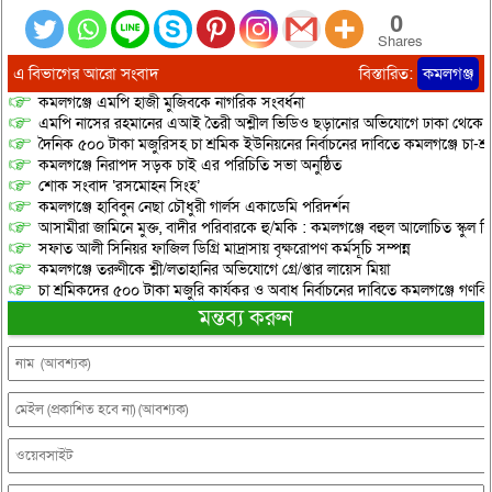
0
Shares
এ বিভাগের আরো সংবাদ
বিস্তারিত:
কমলগঞ্জ
কমলগঞ্জে এমপি হাজী মুজিবকে নাগরিক সংবর্ধনা
এমপি নাসের রহমানের এআই তৈরী অশ্লীল ভিডিও ছড়ানোর অভিযোগে ঢাকা থেকে আ/সা
দৈনিক ৫০০ টাকা মজুরিসহ চা শ্রমিক ইউনিয়নের নির্বাচনের দাবিতে কমলগঞ্জে চা-শ্
কমলগঞ্জে নিরাপদ সড়ক চাই এর পরিচিতি সভা অনুষ্ঠিত
শোক সংবাদ ‘রসমোহন সিংহ’
কমলগঞ্জে হাবিবুন নেছা চৌধুরী গার্লস একাডেমি পরিদর্শন
আসামীরা জামিনে মুক্ত, বাদীর পরিবারকে হু/মকি : কমলগঞ্জে বহুল আলোচিত স্কুল শি
সফাত আলী সিনিয়র ফাজিল ডিগ্রি মাদ্রাসায় বৃক্ষরোপণ কর্মসূচি সম্পন্ন
কমলগঞ্জে তরুণীকে শ্লী/লতাহানির অভিযোগে গ্রে/প্তার লায়েস মিয়া
চা শ্রমিকদের ৫০০ টাকা মজুরি কার্যকর ও অবাধ নির্বাচনের দাবিতে কমলগঞ্জে গণবি
মন্তব্য করুন