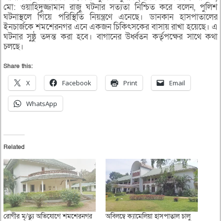
মো: ওয়াহিদুজ্জামান রাজু ঘটনার সত্যতা নিশ্চিত করে বলেন, পুলিশ
ঘটনাস্থলে গিয়ে পরিস্থিতি নিয়ন্ত্রণে এনেছে। ডানকান হাসপাতালের
ইনচার্জকে শমশেরনগর এনে একজন চিকিৎসকের বাসায় রাখা হয়েছে। এ
ঘটনার সুষ্ঠু তদন্ত করা হবে। বাগানের উর্ধ্বতন কর্তৃপক্ষের সাথে কথা
চলছে।
Share this:
X
Facebook
Print
Email
WhatsApp
Related
রোগীর মৃ/ত্যু অভিযোগে শমশেরনগর
অবিলম্বে ক্যামেলিয়া হাসপাতাল চালু