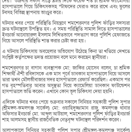
দেয়। শুক্রবার সকাল সাড়ে ৯টার দিকে কয়েক শত চা শ্রমিক ক্যামেলিয়া
হাসপাতালে গিয়ে চিকিৎসকসহ স্টাফদের ঘেরাও করে রাখে এবং ফুলের
টবসহ বিভিন্ন স্থাপনায় ভাংচুর করে।
ঘটনার খবর পেয়ে পরিস্থিতি নিয়ন্ত্রণে শমশেরনগর পুলিশ ফাঁড়ির সদস্যরা
দ্রুত ঘটনাস্থলে উপস্থিত হন। এ সময় পরিস্থিতি সামাল দিতে হাসপাতালের
ইনচার্জ আনোয়ারুল ইসলাম লিখিতভাবে পদত্যাগ করে পুলিশি হেফাজতে
নিয়ে আসলে পরিস্থিতি শান্ত করার চেষ্টা করা হয়।
এ ঘটনায় চিকিৎসায় অবহেলার অভিযোগ উঠেছে কিনা তা খতিয়ে দেখতে
সংশ্লিষ্ট কর্তৃপক্ষের তদন্ত প্রয়োজন বলে মনে করছেন স্থানীয়রা।
শমশেরনগর চা বাগান ব্যবস্থাপক মো: জাকির হোসেন বলেন, চা শ্রমিক
শিক্ষার্থী ঐশী রবিদাসকে এক মাস পূর্বে ডানকান হাসপাতালে নিয়ে আসলে
তারা তখন মৌলভীবাজার সদর হাসপাতালে রেফার্ড করেছিল। একমাস পর
গত বৃহস্পতিবার আবার অসুস্থতা নিয়ে ক্যামেলিয়া ডানকান ফাউন্ডেশন
হাসপাতালে ভর্তি করেন। এখানে কোন ভূল চিকিৎসা দেয়া হয়নি।
এদিকে ঘটনার খবর পেয়ে শুক্রবার সকালে সিনিয়র সহকারী পুলিশ সুপার
(শ্রীমঙ্গল-কমলগঞ্জ সার্কেল) মো: ওয়াহিদুজ্জামান রাজু, কমলগঞ্জ থানার
অফিসার ইনচার্জ মো. আব্দুল আউয়াল, শমশেরনগর পুলিশ ফাঁড়ির ইনচার্জ
শাহ আলমসহ স্থানীয় রাজনৈতিক নেতৃবৃন্দ ঘটনাস্থল পরিদর্শন করেন।
আলাপকালে সিনিয়র সহকারী পুলিশ সুপার (শ্রীমঙ্গল-কমলগঞ্জ সার্কেল)