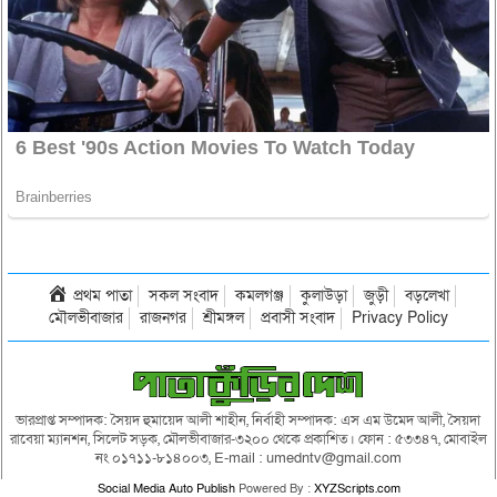
প্রথম পাতা
সকল সংবাদ
কমলগঞ্জ
কুলাউড়া
জুড়ী
বড়লেখা
মৌলভীবাজার
রাজনগর
শ্রীমঙ্গল
প্রবাসী সংবাদ
Privacy Policy
ভারপ্রাপ্ত সম্পাদক: সৈয়দ হুমায়েদ আলী শাহীন, নির্বাহী সম্পাদক: এস এম উমেদ আলী, সৈয়দা
রাবেয়া ম্যানশন, সিলেট সড়ক, মৌলভীবাজার-৩২০০ থেকে প্রকাশিত। ফোন : ৫৩৩৪৭, মোবাইল
নং ০১৭১১-৮১৪০০৩, E-mail : umedntv@gmail.com
Social Media Auto Publish
Powered By :
XYZScripts.com