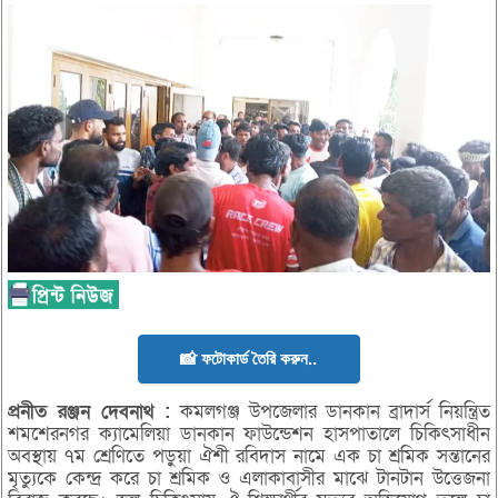
📸 ফটোকার্ড তৈরি করুন..
প্রনীত
রঞ্জন
দেবনাথ :
কমলগঞ্জ উপজেলার ডানকান ব্রাদার্স নিয়ন্ত্রিত
শমশেরনগর ক্যামেলিয়া ডানকান ফাউন্ডেশন হাসপাতালে চিকিৎসাধীন
অবস্থায় ৭ম শ্রেণিতে পড়ুয়া ঐশী রবিদাস নামে এক চা শ্রমিক সন্তানের
মৃত্যুকে কেন্দ্র করে চা শ্রমিক ও এলাকাবাসীর মাঝে টানটান উত্তেজনা