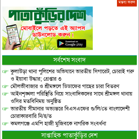
সর্বশেষ সংবাদ
কুলাউড়া থানা পুলিশের অভিযানে ভারতীয় সিগারেট, চোরাই গরু
ও ইয়াবা উদ্ধার; গ্রেপ্তার ৩
মৌলভীবাজার ও শ্রীমঙ্গলে ডিডাফের গাছের চারা বিতরণ
আইনশৃঙ্খলা পরিস্থিতি নিয়ে সাংবাদিকদের সাথে শ্রীমঙ্গল থানায়
ওসির মতবিনিময় অনুষ্ঠিত
ভারতীয় সীমানার অভ্যন্তরে বিএসএফের গু/লি/তে বাংলাদেশী
চোরাকারবারি নি/হ/ত
কমলগঞ্জে এমপি হাজী মুজিবকে নাগরিক সংবর্ধনা
সাপ্তাহিক পাতাকুঁড়ির দেশ