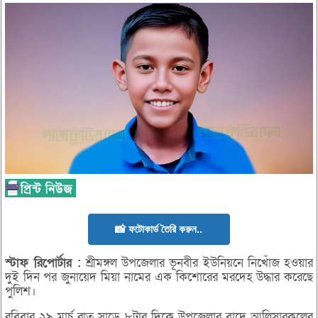
📸 ফটোকার্ড তৈরি করুন..
স্টাফ
রিপোর্টার :
শ্রীমঙ্গল উপজেলার ভূনবীর ইউনিয়নে নিখোঁজ হওয়ার
দুই দিন পর জুনায়েদ মিয়া নামের এক কিশোরের মরদেহ উদ্ধার করেছে
পুলিশ।
রবিবার ২৯ মার্চ রাত সাড়ে ৮টার দিকে উপজেলার বাদে আলিসারকুলের