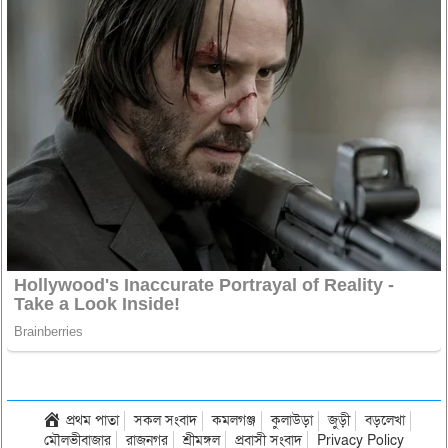
প্রথম পাতা
সকল সংবাদ
কমলগঞ্জ
কুলাউড়া
জুড়ী
বড়লেখা
মৌলভীবাজার
রাজনগর
শ্রীমঙ্গল
প্রবাসী সংবাদ
Privacy Policy