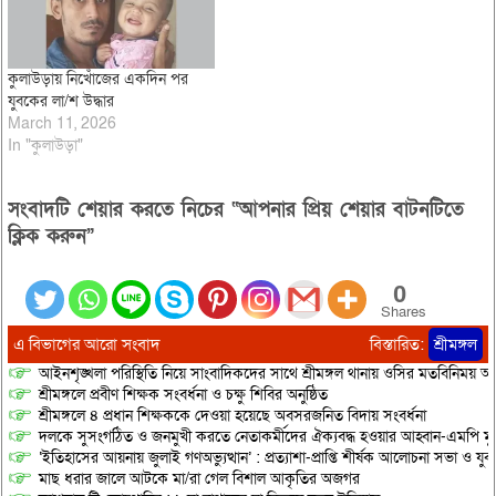
কুলাউড়ায় নিখোঁজের একদিন পর
যুবকের লা/শ উদ্ধার
March 11, 2026
In "কুলাউড়া"
সংবাদটি শেয়ার করতে নিচের “আপনার প্রিয় শেয়ার বাটনটিতে
ক্লিক করুন”
0
Shares
এ বিভাগের আরো সংবাদ
বিস্তারিত:
শ্রীমঙ্গল
আইনশৃঙ্খলা পরিস্থিতি নিয়ে সাংবাদিকদের সাথে শ্রীমঙ্গল থানায় ওসির মতবিনিময় অনু
শ্রীমঙ্গলে প্রবীণ শিক্ষক সংবর্ধনা ও চক্ষু শিবির অনুষ্ঠিত
শ্রীমঙ্গলে ৪ প্রধান শিক্ষককে দেওয়া হয়েছে অবসরজনিত বিদায় সংবর্ধনা
দলকে সুসংগঠিত ও জনমুখী করতে নেতাকর্মীদের ঐক্যবদ্ধ হওয়ার আহ্বান-এমপি মু
‘ইতিহাসের আয়নায় জুলাই গণঅভ্যুত্থান’ : প্রত্যাশা-প্রাপ্তি শীর্ষক আলোচনা সভা ও যু
মাছ ধরার জালে আটকে মা/রা গেল বিশাল আকৃতির অজগর