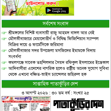
সর্বশেষ সংবাদ
শ্রীমঙ্গলের বিশিষ্ট ব্যবসায়ী রাজু আহমদ বাদল আর নেই
মৌলভীবাজারে মেয়াদোত্তীর্ণ ও নিষিদ্ধ ফিজিশিয়ান স্যাম্পল
বিক্রির দায়ে ৩ ফার্মেসিকে জরিমানা
মৌলভীবাজার সদর উপজেলা মসজিদের ইমামকে বিদায়
সংবর্ধনা
কমলগঞ্জে সাবেক তহশিলদার সৈয়দ রফিকুল ইসলামের ইন্তেকাল
আদিবাসীরা এদেশের নাগরিক হলেও রাষ্ট্রীয় অনেক সুযোগ সুবিধা
থেকে এখনো বঞ্চিত-ভাইস চ্যান্সেলর জহিরুল হক
সাপ্তাহিক পাতাকুঁড়ির দেশ
৩ আগস্ট ২০২৬ : ৩০ তম বর্ষ : সংখ্যা ২৫