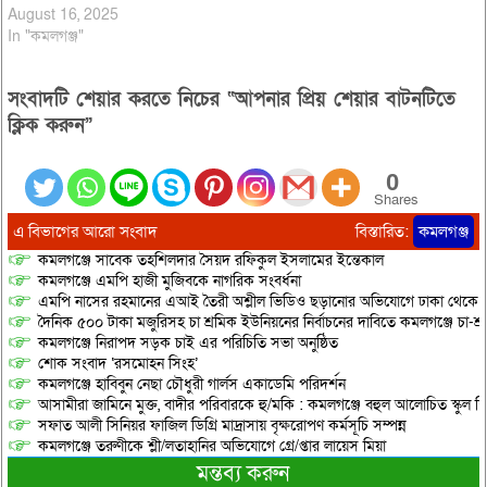
August 16, 2025
In "কমলগঞ্জ"
সংবাদটি শেয়ার করতে নিচের “আপনার প্রিয় শেয়ার বাটনটিতে
ক্লিক করুন”
0
Shares
এ বিভাগের আরো সংবাদ
বিস্তারিত:
কমলগঞ্জ
কমলগঞ্জে সাবেক তহশিলদার সৈয়দ রফিকুল ইসলামের ইন্তেকাল
কমলগঞ্জে এমপি হাজী মুজিবকে নাগরিক সংবর্ধনা
এমপি নাসের রহমানের এআই তৈরী অশ্লীল ভিডিও ছড়ানোর অভিযোগে ঢাকা থেকে আ/সা
দৈনিক ৫০০ টাকা মজুরিসহ চা শ্রমিক ইউনিয়নের নির্বাচনের দাবিতে কমলগঞ্জে চা-শ্
কমলগঞ্জে নিরাপদ সড়ক চাই এর পরিচিতি সভা অনুষ্ঠিত
শোক সংবাদ ‘রসমোহন সিংহ’
কমলগঞ্জে হাবিবুন নেছা চৌধুরী গার্লস একাডেমি পরিদর্শন
আসামীরা জামিনে মুক্ত, বাদীর পরিবারকে হু/মকি : কমলগঞ্জে বহুল আলোচিত স্কুল শি
সফাত আলী সিনিয়র ফাজিল ডিগ্রি মাদ্রাসায় বৃক্ষরোপণ কর্মসূচি সম্পন্ন
কমলগঞ্জে তরুণীকে শ্লী/লতাহানির অভিযোগে গ্রে/প্তার লায়েস মিয়া
মন্তব্য করুন