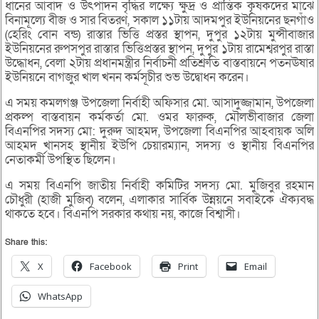
ধানের আবাদ ও উৎপাদন বৃদ্ধির লক্ষ্যে ক্ষুদ্র ও প্রান্তিক কৃষকদের মাঝে
বিনামূল্যে বীজ ও সার বিতরণ, সকাল ১১টায় আদমপুর ইউনিয়নের ছনগাঁও
(হেরিং বোন বন্ড) রাস্তার ভিত্তি প্রস্তর স্থাপন, দুপুর ১২টায় মুন্সীবাজার
ইউনিয়নের রুপসপুর রাস্তার ভিত্তিপ্রস্তর স্থাপন, দুপুর ১টায় রামেশ্বরপুর রাস্তা
উদ্ধোধন, বেলা ২টায় প্রধানমন্ত্রীর নির্বাচনী প্রতিশ্রুতি বাস্তবায়নে পতনঊষার
ইউনিয়নে বাগজুর খাল খনন কর্মসূচীর শুভ উদ্বোধন করেন।
এ সময় কমলগঞ্জ উপজেলা নির্বাহী অফিসার মো. আসাদুজ্জামান, উপজেলা
প্রকল্প বাস্তবায়ন কর্মকর্তা মো. ওমর ফারুক, মৌলভীবাজার জেলা
বিএনপির সদস্য মো: দুরুদ আহমদ, উপজেলা বিএনপির আহবায়ক অলি
আহমদ খানসহ স্থানীয় ইউপি চেয়ারম্যান, সদস্য ও স্থানীয় বিএনপির
নেতাকর্মী উপস্থিত ছিলেন।
এ সময় বিএনপি জাতীয় নির্বাহী কমিটির সদস্য মো. মুজিবুর রহমান
চৌধুরী (হাজী মুজিব) বলেন, এলাকার সার্বিক উন্নয়নে সবাইকে ঐক্যবদ্ধ
থাকতে হবে। বিএনপি সরকার কথায় নয়, কাজে বিশ্বাসী।
Share this:
X
Facebook
Print
Email
WhatsApp