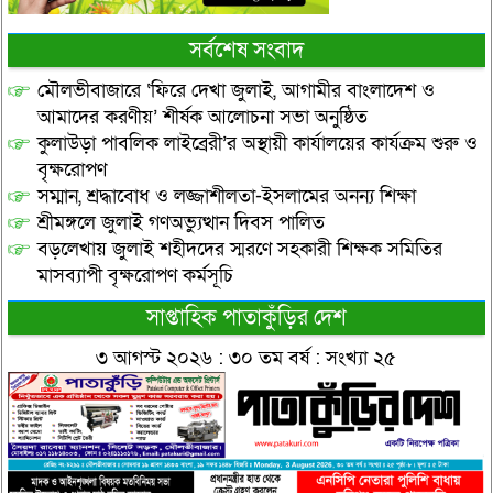
সর্বশেষ সংবাদ
মৌলভীবাজারে ‘ফিরে দেখা জুলাই, আগামীর বাংলাদেশ ও
আমাদের করণীয়’ শীর্ষক আলোচনা সভা অনুষ্ঠিত
কুলাউড়া পাবলিক লাইব্রেরী’র অস্থায়ী কার্যালয়ের কার্যক্রম শুরু ও
বৃক্ষরোপণ
সম্মান, শ্রদ্ধাবোধ ও লজ্জাশীলতা-ইসলামের অনন্য শিক্ষা
শ্রীমঙ্গলে জুলাই গণঅভ্যুত্থান দিবস পালিত
বড়লেখায় জুলাই শহীদদের স্মরণে সহকারী শিক্ষক সমিতির
মাসব্যাপী বৃক্ষরোপণ কর্মসূচি
সাপ্তাহিক পাতাকুঁড়ির দেশ
৩ আগস্ট ২০২৬ : ৩০ তম বর্ষ : সংখ্যা ২৫