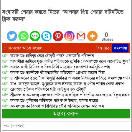
সংবাদটি শেয়ার করতে নিচের “আপনার প্রিয় শেয়ার বাটনটিতে
ক্লিক করুন”
0
Shares
এ বিভাগের আরো সংবাদ
বিস্তারিত:
কমলগঞ্জ
কমলগঞ্জে হাবিবুন নেছা চৌধুরী গার্লস একাডেমি পরিদর্শন
আসামীরা জামিনে মুক্ত, বাদীর পরিবারকে হু/মকি : কমলগঞ্জে বহুল আলোচিত স্কুল শি
সফাত আলী সিনিয়র ফাজিল ডিগ্রি মাদ্রাসায় বৃক্ষরোপণ কর্মসূচি সম্পন্ন
কমলগঞ্জে তরুণীকে শ্লী/লতাহানির অভিযোগে গ্রে/প্তার লায়েস মিয়া
চা শ্রমিকদের ৫০০ টাকা মজুরি কার্যকর ও অবাধ নির্বাচনের দাবিতে কমলগঞ্জে গণবি
মাও: আবদুল আহাদ মৃ/ত্যুতে আল ইসলাহ কমলগঞ্জ পৌর শাখার শোক প্রকাশ
রেলওয়ে স্টেশন পরিদর্শনে মন্ত্রী আরিফুল হক চৌধুরী
শ্রীমঙ্গল ও কমলগঞ্জ রেলওয়ে স্টেশন আকস্মিক পরিদর্শনে করেছেন আরিফুল হক চৌ
কমলগঞ্জে পুলিশের অভিযানে পাইপগান উদ্ধার; মামলা দায়ের
কমলগঞ্জে বন বিভাগ ও বিজিবি’র যৌথ অভিযানে সেগুন কাঠ জব্দ
মন্তব্য করুন