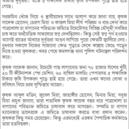
অজ্ঞাত দুর্বৃত্তরা। এতে ৫ লক্ষাধিক টাকার কৃষি উপকরণ পুড়ে ছাই হয়ে
গেছে।
সরজমিন খোঁজ নিয়ে ও স্থানীয়দের সাথে আলাপ করে জানা যায়, কৃষক
সাদেক হোসেন, চেরাগ মিয়া ও কাজল মিয়া দীর্ঘ পরিশ্রম ও ধার-দেনা করে
পাত্রখোলা চা বাগানের পরিত্যক্ত জমিতে টমেটোসহ বিভিন্ন মৌসুমী সবজির
চাষ করে অর্থনৈতিক সাফল্যের স্বপ্ন দেখছিলেন। কিন্তু সেই স্বপ্ন পূর্ণ হওয়ার
আগেই রাতের আঁধারে দুর্বৃত্তরা আগুন লাগিয়ে পুরো ক্ষেতটি জ্বালিয়ে দেয়।
বুধবার সকালে নিজের সাজানো ক্ষেত পুড়তে দেখে কান্নায় ভেঙে পড়েন
নিঃস্ব হওয়া কৃষকরা। খবর পেয়ে কমলগঞ্জ থানা পুলিশ ঘটনাস্থল পরিদর্শন
করে।
কৃষক সাদেক জানান, টমেটো গাছ লাগানোর জন্য ৭০ হাজার বাঁশের খুঁটি,
২০ টি কীটনাশক স্প্রে মেশিন, ৬০ বান্ডিল মালচিং পেপারসহ ৫ লক্ষাধিক
টাকার কৃষি উপকরণ পুড়ে ছাই হয়ে গেছে। তারা এখন ঋণের বোঝা ও
ভবিষ্যৎ নিয়ে চরম দুশ্চিন্তায় আছেন।
কৃষক আব্দুল মতিন, জুবেল মিয়া, জাহাঙ্গীর হোসেন, মিনার মিয়া, সবুজ
মিয়া প্রমুখ জানান, তারা শতাধিক কৃষক কয়েক বছর ধরে পাত্রখোলা চা
বাগানের পরিত্যক্ত জমিতে চাষাবাদ করে আসছেন। সম্প্রতি চা বাগান
ম্যানেজার তাদেরকে এ জমিতে চাষাবাদ করতে বাধা প্রদান করেন।
কৃষকরা কিছু সময় চেয়েছেন। কিন্তু এরমধ্যেই এরকম পৈশাচিক কর্মকাণ্ডে
তারা হতবিহ্বল।