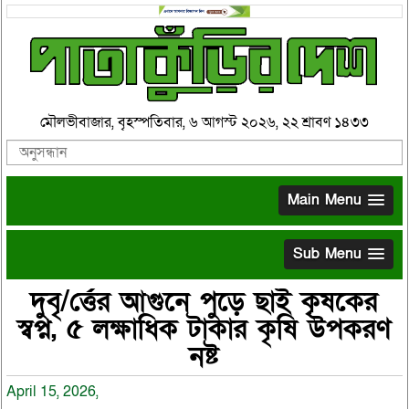
মৌলভীবাজার, বৃহস্পতিবার, ৬ আগস্ট ২০২৬, ২২ শ্রাবণ ১৪৩৩
Main Menu
Sub Menu
দুবৃ/র্ত্তের আগুনে পুড়ে ছাই কৃষকের
স্বপ্ন, ৫ লক্ষাধিক টাকার কৃষি উপকরণ
নষ্ট
April 15, 2026,