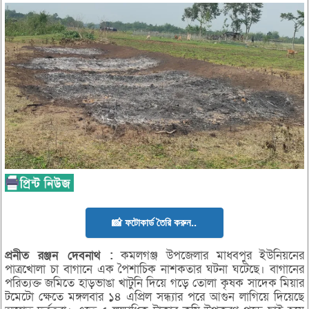
📸 ফটোকার্ড তৈরি করুন..
প্রনীত
রঞ্জন
দেবনাথ :
কমলগঞ্জ উপজেলার মাধবপুর ইউনিয়নের
পাত্রখোলা চা বাগানে এক পৈশাচিক নাশকতার ঘটনা ঘটেছে। বাগানের
পরিত্যক্ত জমিতে হাড়ভাঙা খাটুনি দিয়ে গড়ে তোলা কৃষক সাদেক মিয়ার
টমেটো ক্ষেতে মঙ্গলবার ১৪ এপ্রিল সন্ধ্যার পরে আগুন লাগিয়ে দিয়েছে