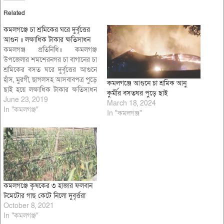
Related
কমলগঞ্জে চা শ্রমিকের ঘরে দুর্বৃত্তের
আগুন ॥ লক্ষাধিক টাকার ক্ষতিসাধন
কমলগঞ্জ প্রতিনিধি॥ কমলগঞ্জ
উপজেলার শমশেরনগর চা বাগানের চা
শ্রমিকের বসত ঘরে দুর্বৃত্তের আগুনে
হাঁস, মুরগী, ছাগলসহ আসবাবপত্র পুড়ে
কমলগঞ্জে আগুনে চা শ্রমিক আনু
ছাই হয়ে লক্ষাধিক টাকার ক্ষতিসাধন
কুর্মীর বসতঘর পুড়ে ছাই
হয়েছে। শমশেরনগর চা বাগানের
June 23, 2019
March 18, 2024
লোকমান মিয়ার বসত ঘরে শনিবার
In "কমলগঞ্জ"
In "কমলগঞ্জ"
গভীর রাতে এ ঘটনাটি ঘটে। চা শ্রমিক
লোকমান মিয়া অভিযোগ করে বলেন,
মাটির দেওয়াল টিন শেডের ঘরে
তার…
কমলগঞ্জে কৃষকের ৩ হাজার ফলবান
টমেটোর গাছ কেটে নিলো দুবৃর্ত্তরা
October 8, 2021
In "কমলগঞ্জ"