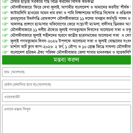
টেন্ডার ছাড়াই সরকারি গাছ বিক্রি করলেন বিসিক কর্মকর্তা
মৌলভীবাজারে ‘ফিরে দেখা জুলাই, আগামীর বাংলাদেশ ও আমাদের করণীয়’ শীর্ষক আ
কাউয়াদিঘি হাওরের আমন ধান রক্ষা ও পানি নিষ্কাশনের দাবিতে বিক্ষোভ ও প্রতিবাদ
দ্রব্যমূল্যের ঊর্ধ্বগতি রোধকল্পে মৌলভীবাজারে ১১ দলের অবস্থান কর্মসূচি পালন ও স
আদালত প্রাঙ্গণে হা/ম/লার অভিযোগের জেরে স/ন্ত্রা/সী মা/মলা, বাদীসহ তিনজন আ/হ
মৌলভীবাজারে ১১ দলীয় ঐক্যের জুলাই গণঅভ্যুত্থান দিবসের আলোচনা সভা ও ডকুমেন্
মৌলভীবাজারে জুলাই শহীদদের স্মরণে জাতীয় ছাত্রসমাজের আলোচনা সভা ও দোয়
জুলাই গণঅভ্যুত্থান দিবস-২০২৬ উপলক্ষে আলোচনা সভা ও জুলাই যোদ্ধাদের সংবর্ধ
মার্শাল আর্ট ক্লাব কাপ-২০২৬: ২ স্বর্ণ, ১ রৌপ্য ও ১০ ব্রোঞ্জ জিতে সাফল্য মৌলভীবাজ
বাংলাদেশ হরিজন ঐক্য পরিষদ মৌলভীবাজার জেলা শাখার মানববন্ধন ও স্মারকলিপি প
মন্তব্য করুন