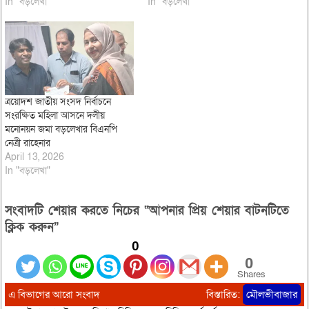
In "বড়লেখা"
In "বড়লেখা"
ত্রয়োদশ জাতীয় সংসদ নির্বাচনে
সংরক্ষিত মহিলা আসনে দলীয়
মনোনয়ন জমা বড়লেখার বিএনপি
নেত্রী রাহেনার
April 13, 2026
In "বড়লেখা"
সংবাদটি শেয়ার করতে নিচের “আপনার প্রিয় শেয়ার বাটনটিতে
ক্লিক করুন”
0
0
Shares
এ বিভাগের আরো সংবাদ
বিস্তারিত:
মৌলভীবাজার