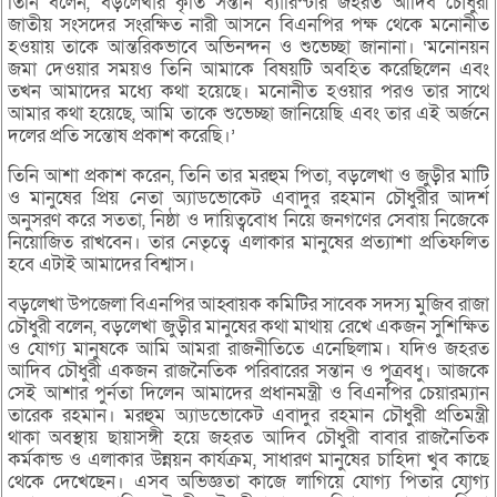
তিনি বলেন, বড়লেখার কৃতি সন্তান ব্যারিস্টার জহরত আদিব চৌধুরী
জাতীয় সংসদের সংরক্ষিত নারী আসনে বিএনপির পক্ষ থেকে মনোনীত
হওয়ায় তাকে আন্তরিকভাবে অভিনন্দন ও শুভেচ্ছা জানানা। ‘মনোনয়ন
জমা দেওয়ার সময়ও তিনি আমাকে বিষয়টি অবহিত করেছিলেন এবং
তখন আমাদের মধ্যে কথা হয়েছে। মনোনীত হওয়ার পরও তার সাথে
আমার কথা হয়েছে, আমি তাকে শুভেচ্ছা জানিয়েছি এবং তার এই অর্জনে
দলের প্রতি সন্তোষ প্রকাশ করেছি।’
তিনি আশা প্রকাশ করেন, তিনি তার মরহুম পিতা, বড়লেখা ও জুড়ীর মাটি
ও মানুষের প্রিয় নেতা অ্যাডভোকেট এবাদুর রহমান চৌধুরীর আদর্শ
অনুসরণ করে সততা, নিষ্ঠা ও দায়িত্ববোধ নিয়ে জনগণের সেবায় নিজেকে
নিয়োজিত রাখবেন। তার নেতৃত্বে এলাকার মানুষের প্রত্যাশা প্রতিফলিত
হবে এটাই আমাদের বিশ্বাস।
বড়লেখা উপজেলা বিএনপির আহ্বায়ক কমিটির সাবেক সদস্য মুজিব রাজা
চৌধুরী বলেন, বড়লেখা জুড়ীর মানুষের কথা মাথায় রেখে একজন সুশিক্ষিত
ও যোগ্য মানুষকে আমি আমরা রাজনীতিতে এনেছিলাম। যদিও জহরত
আদিব চৌধুরী একজন রাজনৈতিক পরিবারের সন্তান ও পুত্রবধু। আজকে
সেই আশার পুর্নতা দিলেন আমাদের প্রধানমন্ত্রী ও বিএনপির চেয়ারম্যান
তারেক রহমান। মরহুম অ্যাডভোকেট এবাদুর রহমান চৌধুরী প্রতিমন্ত্রী
থাকা অবস্থায় ছায়াসঙ্গী হয়ে জহরত আদিব চৌধুরী বাবার রাজনৈতিক
কর্মকান্ড ও এলাকার উন্নয়ন কার্যক্রম, সাধারণ মানুষের চাহিদা খুব কাছে
থেকে দেখেছেন। এসব অভিজ্ঞতা কাজে লাগিয়ে যোগ্য পিতার যোগ্য