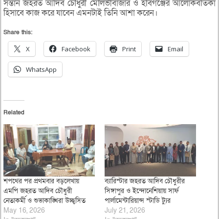
সন্তান জহরত আদিব চৌধুরী মৌলভীবাজার ও হবিগঞ্জের আলোকবর্তিকা
হিসাবে কাজ করে যাবেন এমনটাই তিনি আশা করেন।
Share this:
X
Facebook
Print
Email
WhatsApp
Related
শপথের পর প্রথমবার বড়লেখায়
ব্যারিস্টার জহরত আদিব চৌধুরীর
এমপি জহরত আদিব চৌধুরী
সিঙ্গাপুর ও ইন্দোনেশিয়ায় সার্ফ
নেতাকর্মী ও শুভাকাঙ্খিরা উচ্ছ্বসিত
পার্লামেন্টারিয়ান্স স্টাডি ট্যুর
May 16, 2026
July 21, 2026