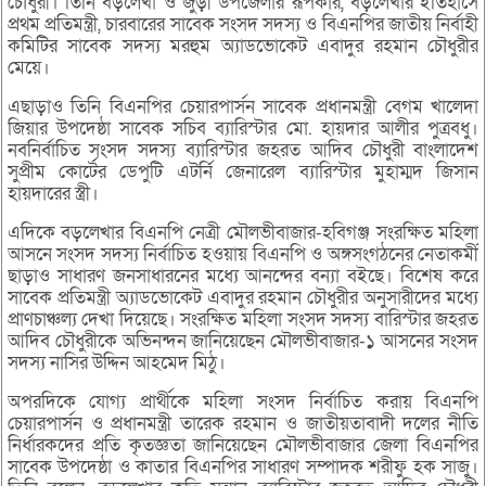
চৌধুরী। তিনি বড়লেখা ও জুড়ী উপজেলার রূপকার, বড়লেখার ইতিহাসে
প্রথম প্রতিমন্ত্রী, চারবারের সাবেক সংসদ সদস্য ও বিএনপির জাতীয় নির্বাহী
কমিটির সাবেক সদস্য মরহুম অ্যাডভোকেট এবাদুর রহমান চৌধুরীর
মেয়ে।
এছাড়াও তিনি বিএনপির চেয়ারপার্সন সাবেক প্রধানমন্ত্রী বেগম খালেদা
জিয়ার উপদেষ্ঠা সাবেক সচিব ব্যারিস্টার মো. হায়দার আলীর পুত্রবধু।
নবনির্বাচিত সংসদ সদস্য ব্যারিস্টার জহরত আদিব চৌধুরী বাংলাদেশ
সুপ্রীম কোর্টের ডেপুটি এটর্নি জেনারেল ব্যারিস্টার মুহাম্মদ জিসান
হায়দারের স্ত্রী।
এদিকে বড়লেখার বিএনপি নেত্রী মৌলভীবাজার-হবিগঞ্জ সংরক্ষিত মহিলা
আসনে সংসদ সদস্য নির্বাচিত হওয়ায় বিএনপি ও অঙ্গসংগঠনের নেতাকর্মী
ছাড়াও সাধারণ জনসাধারনের মধ্যে আনন্দের বন্যা বইছে। বিশেষ করে
সাবেক প্রতিমন্ত্রী অ্যাডভোকেট এবাদুর রহমান চৌধুরীর অনুসারীদের মধ্যে
প্রাণচাঞ্চল্য দেখা দিয়েছে। সংরক্ষিত মহিলা সংসদ সদস্য বারিস্টার জহরত
আদিব চৌধুরীকে অভিনন্দন জানিয়েছেন মৌলভীবাজার-১ আসনের সংসদ
সদস্য নাসির উদ্দিন আহমেদ মিঠু।
অপরদিকে যোগ্য প্রার্থীকে মহিলা সংসদ নির্বাচিত করায় বিএনপি
চেয়ারপার্সন ও প্রধানমন্ত্রী তারেক রহমান ও জাতীয়তাবাদী দলের নীতি
নির্ধারকদের প্রতি কৃতজ্ঞতা জানিয়েছেন মৌলভীবাজার জেলা বিএনপির
সাবেক উপদেষ্ঠা ও কাতার বিএনপির সাধারণ সম্পাদক শরীফু হক সাজু।