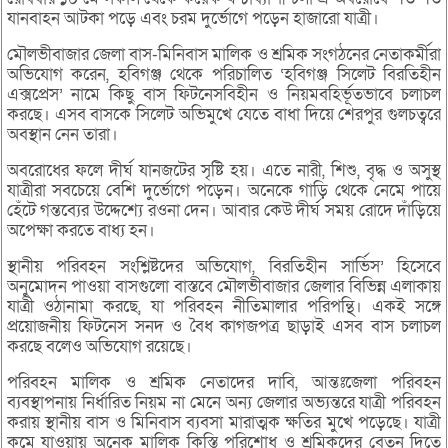
যানবাহন আটকা পড়ে এবং চরম দুর্ভোগে পড়েন হাজারো যাত্রী।
মৌলভীবাজার জেলা বাস-মিনিবাস মালিক ও শ্রমিক সংগঠনের নেতাকর্মীরা
অভিযোগ করেন, হবিগঞ্জ থেকে পরিচালিত ‘হবিগঞ্জ সিলেট বিরতিহীন
এক্সপ্রেস’ নামে কিছু বাস ফিটনেসবিহীন ও নিয়মবহির্ভূতভাবে চলাচল
করছে। এসব বাসকে সিলেট অভিমুখে যেতে বাধা দিয়ে শেরপুর গুলচত্বরে
অবস্থান নেন তারা।
অবরোধের ফলে দীর্ঘ যানজটের সৃষ্টি হয়। এতে নারী, শিশু, বৃদ্ধ ও অসুস্থ
যাত্রীরা সবচেয়ে বেশি দুর্ভোগে পড়েন। অনেকে গাড়ি থেকে নেমে পায়ে
হেঁটে গন্তব্যের উদ্দেশ্যে রওনা দেন। আবার কেউ দীর্ঘ সময় রোদে দাঁড়িয়ে
অপেক্ষা করতে বাধ্য হন।
স্থানীয় পরিবহন সংশ্লিষ্টদের অভিযোগ, বিরতিহীন সার্ভিস’ হিসেবে
অনুমোদন পাওয়া বাসগুলো বাস্তবে মৌলভীবাজার জেলার বিভিন্ন এলাকায়
যাত্রী ওঠানামা করছে, যা পরিবহন নীতিমালার পরিপন্থি। একই সঙ্গে
প্রয়োজনীয় ফিটনেস সনদ ও বৈধ কাগজপত্র ছাড়াই এসব বাস চলাচল
করছে বলেও অভিযোগ রয়েছে।
পরিবহন মালিক ও শ্রমিক নেতাদের দাবি, আন্তঃজেলা পরিবহন
ব্যবস্থাপনায় নির্ধারিত নিয়ম না মেনে অন্য জেলার অভ্যন্তরে যাত্রী পরিবহন
করায় স্থানীয় বাস ও মিনিবাস ব্যবসা মারাত্মক ক্ষতির মুখে পড়েছে। যাত্রী
কমে যাওয়ায় অনেক মালিক কিস্তি পরিশোধ ও শ্রমিকদের বেতন দিতে