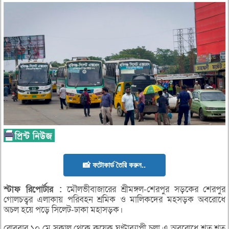
📸 ফটোকার্ড তৈরি করুন..
স্টাফ
রিপোর্টার :
‎মৌলভীবাজারের শ্রীমঙ্গল-শেরপুর সড়কের শেরপুর
গোলচত্বর এলাকায় পরিবহন শ্রমিক ও মালিকদের মহসড়ক অবরোধে
অচল হয়ে পড়ে সিলেট-ঢাকা মহাসড়ক।
রোববার ১০ মে সকাল থেকে কয়েক ঘণ্টাব্যাপী চলা এ অবরোধে শত শত