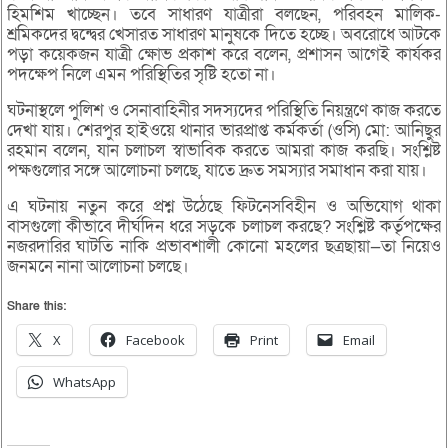
হিমশিম খাচ্ছেন। তবে সাধারণ যাত্রীরা বলছেন, পরিবহন মালিক-
শ্রমিকদের দ্বন্দ্বের খেসারত সাধারণ মানুষকে দিতে হচ্ছে। অবরোধে আটকে
পড়া কয়েকজন যাত্রী ক্ষোভ প্রকাশ করে বলেন, প্রশাসন আগেই কার্যকর
পদক্ষেপ নিলে এমন পরিস্থিতির সৃষ্টি হতো না।
‎ঘটনাস্থলে পুলিশ ও সেনাবাহিনীর সদস্যদের পরিস্থিতি নিয়ন্ত্রণে কাজ করতে
দেখা যায়। শেরপুর হাইওয়ে থানার ভারপ্রাপ্ত কর্মকর্তা (ওসি) মো: আনিছুর
রহমান বলেন, যান চলাচল স্বাভাবিক করতে আমরা কাজ করছি। সংশ্লিষ্ট
পক্ষগুলোর সঙ্গে আলোচনা চলছে, যাতে দ্রুত সমস্যার সমাধান করা যায়।
এ ঘটনায় নতুন করে প্রশ্ন উঠেছে ফিটনেসবিহীন ও অভিযোগ থাকা
বাসগুলো কীভাবে দীর্ঘদিন ধরে সড়কে চলাচল করছে? সংশ্লিষ্ট কর্তৃপক্ষের
নজরদারির ঘাটতি নাকি প্রভাবশালী কোনো মহলের ছত্রছায়া—তা নিয়েও
জনমনে নানা আলোচনা চলছে।
Share this:
X
Facebook
Print
Email
WhatsApp