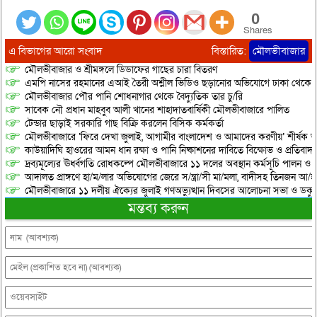
0
Shares
এ বিভাগের আরো সংবাদ
বিস্তারিত:
মৌলভীবাজার
মৌলভীবাজার ও শ্রীমঙ্গলে ডিডাফের গাছের চারা বিতরণ
এমপি নাসের রহমানের এআই তৈরী অশ্লীল ভিডিও ছড়ানোর অভিযোগে ঢাকা থেকে আ/সা
মৌলভীবাজার পৌর পানি শোধনাগার থেকে বৈদ্যুতিক তার চু/রি
সাবেক নৌ প্রধান মাহবুব আলী খানের শাহাদাতবার্ষিকী মৌলভীবাজারে পালিত
টেন্ডার ছাড়াই সরকারি গাছ বিক্রি করলেন বিসিক কর্মকর্তা
মৌলভীবাজারে ‘ফিরে দেখা জুলাই, আগামীর বাংলাদেশ ও আমাদের করণীয়’ শীর্ষক আ
কাউয়াদিঘি হাওরের আমন ধান রক্ষা ও পানি নিষ্কাশনের দাবিতে বিক্ষোভ ও প্রতিবাদ
দ্রব্যমূল্যের ঊর্ধ্বগতি রোধকল্পে মৌলভীবাজারে ১১ দলের অবস্থান কর্মসূচি পালন ও স
আদালত প্রাঙ্গণে হা/ম/লার অভিযোগের জেরে স/ন্ত্রা/সী মা/মলা, বাদীসহ তিনজন আ/হ
মৌলভীবাজারে ১১ দলীয় ঐক্যের জুলাই গণঅভ্যুত্থান দিবসের আলোচনা সভা ও ডকুমেন্
মন্তব্য করুন