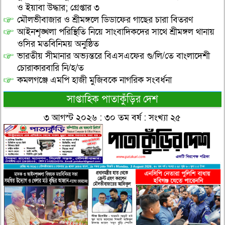
ও ইয়াবা উদ্ধার; গ্রেপ্তার ৩
মৌলভীবাজার ও শ্রীমঙ্গলে ডিডাফের গাছের চারা বিতরণ
আইনশৃঙ্খলা পরিস্থিতি নিয়ে সাংবাদিকদের সাথে শ্রীমঙ্গল থানায়
ওসির মতবিনিময় অনুষ্ঠিত
ভারতীয় সীমানার অভ্যন্তরে বিএসএফের গু/লি/তে বাংলাদেশী
চোরাকারবারি নি/হ/ত
কমলগঞ্জে এমপি হাজী মুজিবকে নাগরিক সংবর্ধনা
সাপ্তাহিক পাতাকুঁড়ির দেশ
৩ আগস্ট ২০২৬ : ৩০ তম বর্ষ : সংখ্যা ২৫