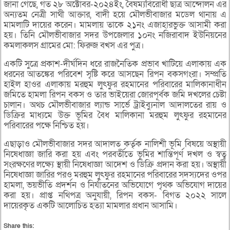
জানা গেছে, গত ২৮ অক্টোবর-২০২৪ইং, বৈষম্যবিরোধী ছাত্র আন্দোলন এর
অন্যতম নেত্রী সাথী আক্তার, বাদী হয়ে মৌলভীবাজার মডেল থানায় এ
মামলাটি দায়ের করেন। মামলায় তাকে ২১নং এজাহারভুক্ত আসামী করা
হয়। তিনি মৌলভীবাজার সদর উপজেলার ১০নং নজিরাবাদ ইউনিয়নের
কমলাকলস গ্রামের মো: ফিরুজ বখস এর পুত্র।
একটি সুত্রে প্রকাশ-দীর্ঘদিন ধরে রাজনৈতিক প্রভাব খাটিয়ে এলাকায় এক
ধরনের আতঙ্কের পরিবেশ সৃষ্টি করে আসছেন রিপন বকসগংরা। সম্প্রতি
হাইল হাওর এলাকায় মরহুম লুৎফুর রহমানের পরিবারের মালিকানাধীন
জমিতে হামলা রিপন বকস ও তার ভাইয়েরা জোরপূর্বক জমি দখলের চেষ্টা
চালান। অথচ মৌলভীবাজার ল্যান্ড সার্ভে ট্রাইব্যুনাল আদালতের রায় ও
ডিক্রির মাধ্যমে উক্ত ভূমির বৈধ মালিকানা মরহুম লুৎফুর রহমানের
পরিবারের পক্ষে নিশ্চিত হয়।
এছাড়াও মৌলভীবাজার সদর আদালত কর্তৃক নালিশী ভূমি বিষয়ে অস্থায়ী
নিষেধাজ্ঞা জারি করা হয় এবং পরবর্তীতে ভূমির শান্তিপূর্ণ দখল ও স্বত্ব
সংরক্ষণের লক্ষ্যে স্থায়ী নিষেধাজ্ঞা আদেশ ও ডিক্রি প্রদান করা হয়। অস্থায়ী
নিষেধাজ্ঞা জারির পরও মরহুম লুৎফুর রহমানের পরিবারের সদস্যদের ওপর
হামলা, ভয়ভীতি প্রদর্শন ও নির্যাতনের অভিযোগে পৃথক অভিযোগ দায়ের
করা হয়। প্রাপ্ত নথিপত্র অনুযায়ী, রিপন বকস- বিগত ২০২২ সালে
দায়েরকৃত একটি আলোচিত হত্যা মামলার প্রধান আসামি।
Share this: