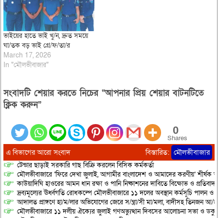
ভাইয়ের হাতে ভাই খু/ন, দ্রুত সময়ে
ঘা/তক বড় ভাই গ্রে/ফ/তা/র
March 17, 2026
In "মৌলভীবাজার"
সংবাদটি শেয়ার করতে নিচের “আপনার প্রিয় শেয়ার বাটনটিতে
ক্লিক করুন”
0
Shares
এ বিভাগের আরো সংবাদ
বিস্তারিত:
মৌলভীবাজার
টেন্ডার ছাড়াই সরকারি গাছ বিক্রি করলেন বিসিক কর্মকর্তা
মৌলভীবাজারে ‘ফিরে দেখা জুলাই, আগামীর বাংলাদেশ ও আমাদের করণীয়’ শীর্ষক আ
কাউয়াদিঘি হাওরের আমন ধান রক্ষা ও পানি নিষ্কাশনের দাবিতে বিক্ষোভ ও প্রতিবাদ
দ্রব্যমূল্যের ঊর্ধ্বগতি রোধকল্পে মৌলভীবাজারে ১১ দলের অবস্থান কর্মসূচি পালন ও স
আদালত প্রাঙ্গণে হা/ম/লার অভিযোগের জেরে স/ন্ত্রা/সী মা/মলা, বাদীসহ তিনজন আ/হ
মৌলভীবাজারে ১১ দলীয় ঐক্যের জুলাই গণঅভ্যুত্থান দিবসের আলোচনা সভা ও ডকুমেন্