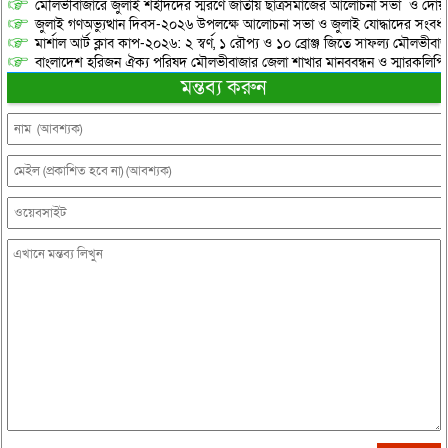
মৌলভীবাজারে জুলাই শহীদদের স্মরণে জাতীয় ছাত্রসমাজের আলোচনা সভা ও দোয়
জুলাই গণঅভ্যুত্থান দিবস-২০২৬ উপলক্ষে আলোচনা সভা ও জুলাই যোদ্ধাদের সংবর্ধ
মার্শাল আর্ট ক্লাব কাপ-২০২৬: ২ স্বর্ণ, ১ রৌপ্য ও ১০ ব্রোঞ্জ জিতে সাফল্য মৌলভীবাজ
বাংলাদেশ হরিজন ঐক্য পরিষদ মৌলভীবাজার জেলা শাখার মানববন্ধন ও স্মারকলিপি প
মন্তব্য করুন