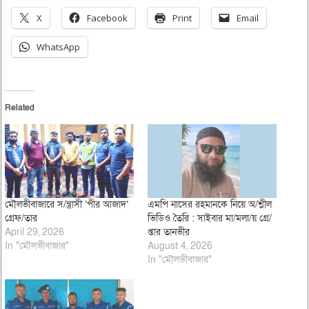
X
Facebook
Print
Email
WhatsApp
Related
মৌলভীবাজারে স/ন্ত্রাসী ‘পীর আজাদ’
এমপি নাসের রহমানকে নিয়ে অ/শ্লীল
গ্রেফ/তার
ভিডিও তৈরি : সাইবার মা/মলা/য় গ্রে/
April 29, 2026
প্তার তানভীর
In "মৌলভীবাজার"
August 4, 2026
In "মৌলভীবাজার"