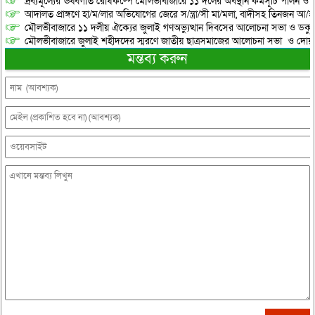
দ্রব্যমূল্যের ঊর্ধ্বগতি রোধকল্পে মৌলভীবাজারে ১১ দলের অবস্থান কর্মসূচি পালন ও স
আদালত প্রাঙ্গণে হা/ম/লার অভিযোগের জেরে স/ন্ত্রা/সী মা/মলা, বাদীসহ তিনজন আ/হ
মৌলভীবাজারে ১১ দলীয় ঐক্যের জুলাই গণঅভ্যুত্থান দিবসের আলোচনা সভা ও ডকুমেন্
মৌলভীবাজারে জুলাই শহীদদের স্মরণে জাতীয় ছাত্রসমাজের আলোচনা সভা ও দোয়
মন্তব্য করুন