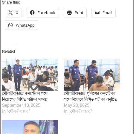
Share this:
X
Facebook
Print
Email
WhatsApp
Related
মৌলভীবাজারে কনস্টেবল পদে
মৌলভীবাজারে পুলিশের কনস্টেবল
নিয়োগের লিখিত পরীক্ষা সম্পন্ন
পদে নিয়োগে লিখিত পরীক্ষা অনুষ্ঠিত
September 13, 2025
May 20, 2025
In "মৌলভীবাজার"
In "মৌলভীবাজার"