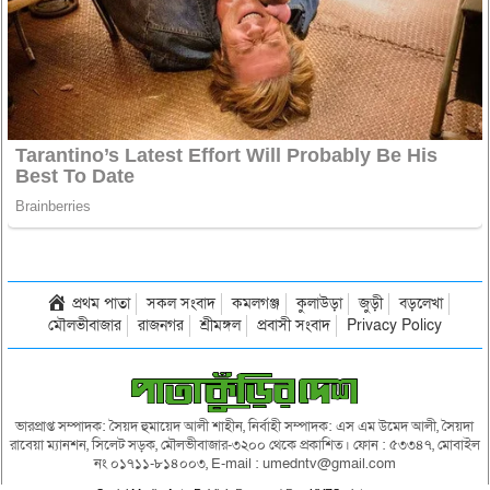
প্রথম পাতা
সকল সংবাদ
কমলগঞ্জ
কুলাউড়া
জুড়ী
বড়লেখা
মৌলভীবাজার
রাজনগর
শ্রীমঙ্গল
প্রবাসী সংবাদ
Privacy Policy
ভারপ্রাপ্ত সম্পাদক: সৈয়দ হুমায়েদ আলী শাহীন, নির্বাহী সম্পাদক: এস এম উমেদ আলী, সৈয়দা
রাবেয়া ম্যানশন, সিলেট সড়ক, মৌলভীবাজার-৩২০০ থেকে প্রকাশিত। ফোন : ৫৩৩৪৭, মোবাইল
নং ০১৭১১-৮১৪০০৩, E-mail : umedntv@gmail.com