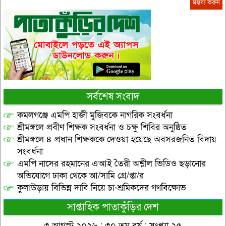
সর্বশেষ সংবাদ
কমলগঞ্জে এমপি হাজী মুজিবকে নাগরিক সংবর্ধনা
শ্রীমঙ্গলে প্রবীণ শিক্ষক সংবর্ধনা ও চক্ষু শিবির অনুষ্ঠিত
শ্রীমঙ্গলে ৪ প্রধান শিক্ষককে দেওয়া হয়েছে অবসরজনিত বিদায়
সংবর্ধনা
এমপি নাসের রহমানের এআই তৈরী অশ্লীল ভিডিও ছড়ানোর
অভিযোগে ঢাকা থেকে আ/সামি গ্রে/প্তা/র
কুলাউড়ায় বিভিন্ন দাবি নিয়ে চা-শ্রমিকদের গণবিক্ষোভ
সাপ্তাহিক পাতাকুঁড়ির দেশ
৩ আগস্ট ২০২৬ : ৩০ তম বর্ষ : সংখ্যা ২৫