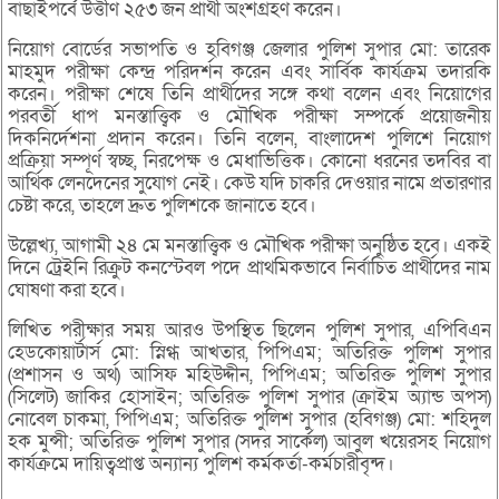
বাছাইপর্বে উত্তীর্ণ ২৫৩ জন প্রার্থী অংশগ্রহণ করেন।
নিয়োগ বোর্ডের সভাপতি ও হবিগঞ্জ জেলার পুলিশ সুপার মো: তারেক
মাহমুদ পরীক্ষা কেন্দ্র পরিদর্শন করেন এবং সার্বিক কার্যক্রম তদারকি
করেন। পরীক্ষা শেষে তিনি প্রার্থীদের সঙ্গে কথা বলেন এবং নিয়োগের
পরবর্তী ধাপ মনস্তাত্ত্বিক ও মৌখিক পরীক্ষা সম্পর্কে প্রয়োজনীয়
দিকনির্দেশনা প্রদান করেন। তিনি বলেন, বাংলাদেশ পুলিশে নিয়োগ
প্রক্রিয়া সম্পূর্ণ স্বচ্ছ, নিরপেক্ষ ও মেধাভিত্তিক। কোনো ধরনের তদবির বা
আর্থিক লেনদেনের সুযোগ নেই। কেউ যদি চাকরি দেওয়ার নামে প্রতারণার
চেষ্টা করে, তাহলে দ্রুত পুলিশকে জানাতে হবে।
উল্লেখ্য, আগামী ২৪ মে মনস্তাত্ত্বিক ও মৌখিক পরীক্ষা অনুষ্ঠিত হবে। একই
দিনে ট্রেইনি রিক্রুট কনস্টেবল পদে প্রাথমিকভাবে নির্বাচিত প্রার্থীদের নাম
ঘোষণা করা হবে।
লিখিত পরীক্ষার সময় আরও উপস্থিত ছিলেন পুলিশ সুপার, এপিবিএন
হেডকোয়ার্টার্স মো: স্নিগ্ধ আখতার, পিপিএম; অতিরিক্ত পুলিশ সুপার
(প্রশাসন ও অর্থ) আসিফ মহিউদ্দীন, পিপিএম; অতিরিক্ত পুলিশ সুপার
(সিলেট) জাকির হোসাইন; অতিরিক্ত পুলিশ সুপার (ক্রাইম অ্যান্ড অপস)
নোবেল চাকমা, পিপিএম; অতিরিক্ত পুলিশ সুপার (হবিগঞ্জ) মো: শহিদুল
হক মুন্সী; অতিরিক্ত পুলিশ সুপার (সদর সার্কেল) আবুল খয়েরসহ নিয়োগ
কার্যক্রমে দায়িত্বপ্রাপ্ত অন্যান্য পুলিশ কর্মকর্তা-কর্মচারীবৃন্দ।