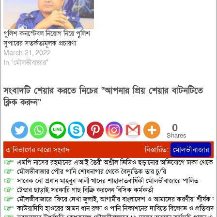
পুলিশ কনস্টেবল নিয়োগ নিয়ে পুলিশ
সুপারের সতর্কতামূলক প্রচারণা
March 21, 2022
In "মৌলভীবাজার"
সংবাদটি শেয়ার করতে নিচের “আপনার প্রিয় শেয়ার বাটনটিতে
ক্লিক করুন”
0
Shares
এ বিভাগের আরো সংবাদ
বিস্তারিত:
মৌলভীবাজার
এমপি নাসের রহমানের এআই তৈরী অশ্লীল ভিডিও ছড়ানোর অভিযোগে ঢাকা থেকে আ/সা
মৌলভীবাজার পৌর পানি শোধনাগার থেকে বৈদ্যুতিক তার চু/রি
সাবেক নৌ প্রধান মাহবুব আলী খানের শাহাদাতবার্ষিকী মৌলভীবাজারে পালিত
টেন্ডার ছাড়াই সরকারি গাছ বিক্রি করলেন বিসিক কর্মকর্তা
মৌলভীবাজারে ‘ফিরে দেখা জুলাই, আগামীর বাংলাদেশ ও আমাদের করণীয়’ শীর্ষক আ
কাউয়াদিঘি হাওরের আমন ধান রক্ষা ও পানি নিষ্কাশনের দাবিতে বিক্ষোভ ও প্রতিবাদ