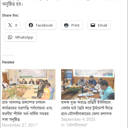
অনুষ্ঠিত হয়।
Share this:
X
Facebook
Print
Email
WhatsApp
Related
গ্রাম আদালত প্রকল্পের চলমান
মাদক মুক্ত করতে প্রতিটি ইউনিয়নে
কার্যক্রমের অগ্রগতি পর্যালোচনা এবং
খেলার মাঠ তৈরি করে টুর্নামেন্ট দিতে
করণীয়’ শীর্ষক অর্ধ-বার্ষিক সমন্বয়
হবে-মৌলভীবাজারের জেলা প্রশাসক
সভা অনুষ্ঠিত
September 4, 2025
November 27, 2017
In "মৌলভীবাজার"