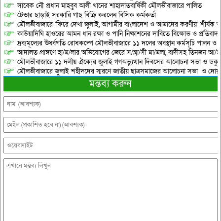
সাবেক নৌ প্রধান মাহবুব আলী খানের শাহাদাতবার্ষিকী মৌলভীবাজারে পালিত
টেন্ডার ছাড়াই সরকারি গাছ বিক্রি করলেন বিসিক কর্মকর্তা
মৌলভীবাজারে ‘ফিরে দেখা জুলাই, আগামীর বাংলাদেশ ও আমাদের করণীয়’ শীর্ষক আ
কাউয়াদিঘি হাওরের আমন ধান রক্ষা ও পানি নিষ্কাশনের দাবিতে বিক্ষোভ ও প্রতিবাদ
দ্রব্যমূল্যের ঊর্ধ্বগতি রোধকল্পে মৌলভীবাজারে ১১ দলের অবস্থান কর্মসূচি পালন ও স
আদালত প্রাঙ্গণে হা/ম/লার অভিযোগের জেরে স/ন্ত্রা/সী মা/মলা, বাদীসহ তিনজন আ/হ
মৌলভীবাজারে ১১ দলীয় ঐক্যের জুলাই গণঅভ্যুত্থান দিবসের আলোচনা সভা ও ডকুমেন্
মৌলভীবাজারে জুলাই শহীদদের স্মরণে জাতীয় ছাত্রসমাজের আলোচনা সভা ও দোয়
মন্তব্য করুন