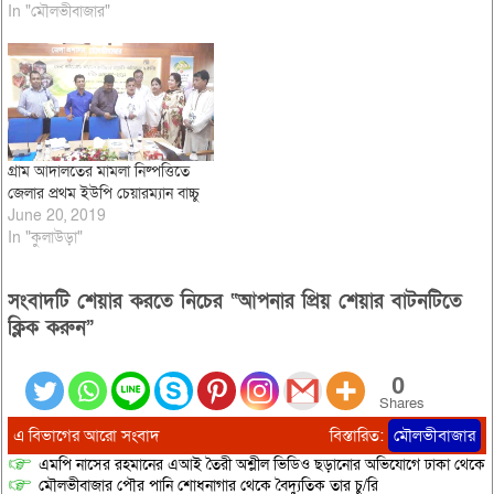
In "মৌলভীবাজার"
গ্রাম আদালতের মামলা নিষ্পত্তিতে
জেলার প্রথম ইউপি চেয়ারম্যান বাচ্চু
June 20, 2019
In "কুলাউড়া"
সংবাদটি শেয়ার করতে নিচের “আপনার প্রিয় শেয়ার বাটনটিতে
ক্লিক করুন”
0
Shares
এ বিভাগের আরো সংবাদ
বিস্তারিত:
মৌলভীবাজার
এমপি নাসের রহমানের এআই তৈরী অশ্লীল ভিডিও ছড়ানোর অভিযোগে ঢাকা থেকে আ/সা
মৌলভীবাজার পৌর পানি শোধনাগার থেকে বৈদ্যুতিক তার চু/রি