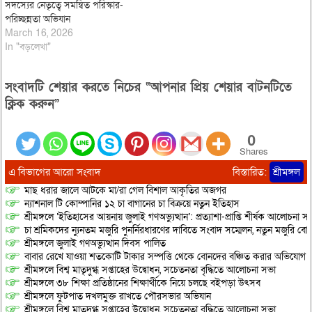
সদস্যের নেতৃত্বে সমন্বিত পরিস্কার-
পরিচ্ছন্নতা অভিযান
March 16, 2026
In "বড়লেখা"
সংবাদটি শেয়ার করতে নিচের “আপনার প্রিয় শেয়ার বাটনটিতে
ক্লিক করুন”
0
Shares
এ বিভাগের আরো সংবাদ
বিস্তারিত:
শ্রীমঙ্গল
মাছ ধরার জালে আটকে মা/রা গেল বিশাল আকৃতির অজগর
ন্যাশনাল টি কোম্পানির ১২ চা বাগানের চা বিক্রয়ে নতুন ইতিহাস
শ্রীমঙ্গলে ‘ইতিহাসের আয়নায় জুলাই গণঅভ্যুত্থান’: প্রত্যাশা-প্রাপ্তি শীর্ষক আলোচনা
চা শ্রমিকদের ন্যুনতম মজুরি পুনর্নিরধারণের দাবিতে সংবাদ সম্মেলন, নতুন মজুরি বো
শ্রীমঙ্গলে জুলাই গণঅভ্যুত্থান দিবস পালিত
বাবার রেখে যাওয়া শতকোটি টাকার সম্পত্তি থেকে বোনদের বঞ্চিত করার অভিযোগ
শ্রীমঙ্গলে বিশ্ব মাতৃদুগ্ধ সপ্তাহের উদ্বোধন, সচেতনতা বৃদ্ধিতে আলোচনা সভা
শ্রীমঙ্গলে ৩৮ শিক্ষা প্রতিষ্ঠানের শিক্ষার্থীকে নিয়ে চলছে বইপড়া উৎসব
শ্রীমঙ্গলে ফুটপাত দখলমুক্ত রাখতে পৌরসভার অভিযান
শ্রীমঙ্গলে বিশ্ব মাতৃদুগ্ধ সপ্তাহের উদ্বোধন, সচেতনতা বৃদ্ধিতে আলোচনা সভা