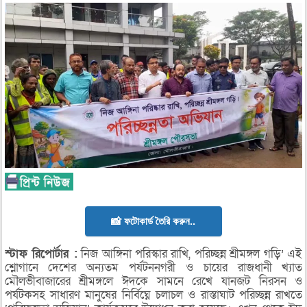
📸 ফটোকার্ড তৈরি করুন..
স্টাফ
রিপোর্টার :
নিজ আঙ্গিনা পরিস্কার রাখি, পরিচ্ছন্ন শ্রীমঙ্গল গড়ি’ এই
শ্লোগানে দেশের অন্যতম পর্যটননগরী ও চায়ের রাজধানী খ্যাত
মৌলভীবাজারের শ্রীমঙ্গলে ঈদকে সামনে রেখে যানজট নিরসন ও
পর্যটকসহ সাধারণ মানুষের নির্বিঘ্নে চলাচল ও রাস্তাঘাট পরিচ্ছন্ন রাখতে