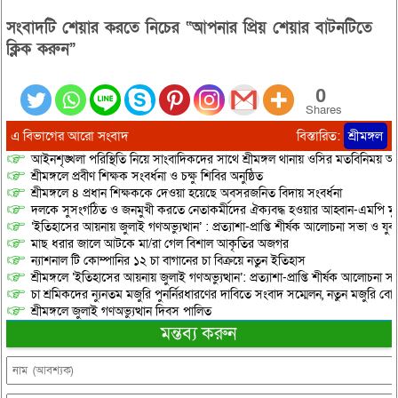
সংবাদটি শেয়ার করতে নিচের “আপনার প্রিয় শেয়ার বাটনটিতে
ক্লিক করুন”
0
Shares
এ বিভাগের আরো সংবাদ
বিস্তারিত:
শ্রীমঙ্গল
আইনশৃঙ্খলা পরিস্থিতি নিয়ে সাংবাদিকদের সাথে শ্রীমঙ্গল থানায় ওসির মতবিনিময় অনু
শ্রীমঙ্গলে প্রবীণ শিক্ষক সংবর্ধনা ও চক্ষু শিবির অনুষ্ঠিত
শ্রীমঙ্গলে ৪ প্রধান শিক্ষককে দেওয়া হয়েছে অবসরজনিত বিদায় সংবর্ধনা
দলকে সুসংগঠিত ও জনমুখী করতে নেতাকর্মীদের ঐক্যবদ্ধ হওয়ার আহ্বান-এমপি মু
‘ইতিহাসের আয়নায় জুলাই গণঅভ্যুত্থান’ : প্রত্যাশা-প্রাপ্তি শীর্ষক আলোচনা সভা ও যু
মাছ ধরার জালে আটকে মা/রা গেল বিশাল আকৃতির অজগর
ন্যাশনাল টি কোম্পানির ১২ চা বাগানের চা বিক্রয়ে নতুন ইতিহাস
শ্রীমঙ্গলে ‘ইতিহাসের আয়নায় জুলাই গণঅভ্যুত্থান’: প্রত্যাশা-প্রাপ্তি শীর্ষক আলোচনা
চা শ্রমিকদের ন্যুনতম মজুরি পুনর্নিরধারণের দাবিতে সংবাদ সম্মেলন, নতুন মজুরি বো
শ্রীমঙ্গলে জুলাই গণঅভ্যুত্থান দিবস পালিত
মন্তব্য করুন