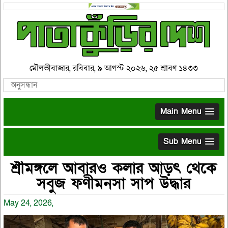
মৌলভীবাজার, রবিবার, ৯ আগস্ট ২০২৬, ২৫ শ্রাবণ ১৪৩৩
Main Menu
Sub Menu
শ্রীমঙ্গলে আবারও কলার আড়ৎ থেকে
সবুজ ফণীমনসা সাপ উদ্ধার
May 24, 2026,