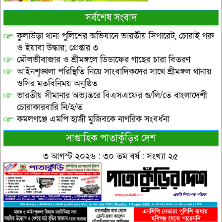
সর্বশেষ সংবাদ
কুলাউড়া থানা পুলিশের অভিযানে ভারতীয় সিগারেট, চোরাই গরু
ও ইয়াবা উদ্ধার; গ্রেপ্তার ৩
মৌলভীবাজার ও শ্রীমঙ্গলে ডিডাফের গাছের চারা বিতরণ
আইনশৃঙ্খলা পরিস্থিতি নিয়ে সাংবাদিকদের সাথে শ্রীমঙ্গল থানায়
ওসির মতবিনিময় অনুষ্ঠিত
ভারতীয় সীমানার অভ্যন্তরে বিএসএফের গু/লি/তে বাংলাদেশী
চোরাকারবারি নি/হ/ত
কমলগঞ্জে এমপি হাজী মুজিবকে নাগরিক সংবর্ধনা
সাপ্তাহিক পাতাকুঁড়ির দেশ
৩ আগস্ট ২০২৬ : ৩০ তম বর্ষ : সংখ্যা ২৫