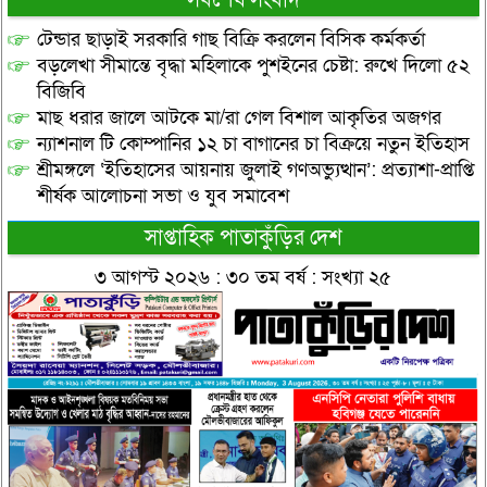
সর্বশেষ সংবাদ
টেন্ডার ছাড়াই সরকারি গাছ বিক্রি করলেন বিসিক কর্মকর্তা
বড়লেখা সীমান্তে বৃদ্ধা মহিলাকে পুশইনের চেষ্টা: রুখে দিলো ৫২
বিজিবি
মাছ ধরার জালে আটকে মা/রা গেল বিশাল আকৃতির অজগর
ন্যাশনাল টি কোম্পানির ১২ চা বাগানের চা বিক্রয়ে নতুন ইতিহাস
শ্রীমঙ্গলে ‘ইতিহাসের আয়নায় জুলাই গণঅভ্যুত্থান’: প্রত্যাশা-প্রাপ্তি
শীর্ষক আলোচনা সভা ও যুব সমাবেশ
সাপ্তাহিক পাতাকুঁড়ির দেশ
৩ আগস্ট ২০২৬ : ৩০ তম বর্ষ : সংখ্যা ২৫