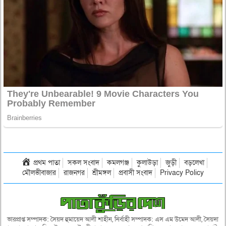
প্রথম পাতা
সকল সংবাদ
কমলগঞ্জ
কুলাউড়া
জুড়ী
বড়লেখা
মৌলভীবাজার
রাজনগর
শ্রীমঙ্গল
প্রবাসী সংবাদ
Privacy Policy
ভারপ্রাপ্ত সম্পাদক: সৈয়দ হুমায়েদ আলী শাহীন, নির্বাহী সম্পাদক: এস এম উমেদ আলী, সৈয়দা