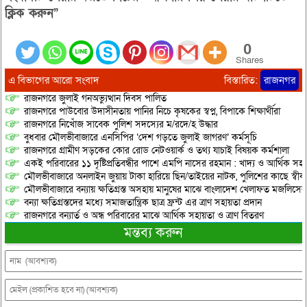
ক্লিক করুন”
0
Shares
এ বিভাগের আরো সংবাদ
বিস্তারিত:
রাজনগর
রাজনগরে জুলাই গনঅভ্যুত্থান দিবস পালিত
রাজনগরে পাউবোর উদাসীনতায় পানির নিচে কৃষকের স্বপ্ন, বিপাকে শিক্ষার্থীরা
রাজনগরে নিখোঁজ সাবেক পুলিশ সদস্যের ম/রদে/হ উদ্ধার
বুধবার মৌলভীবাজারে এনসিপির ‘দেশ গড়তে জুলাই জাগরণ’ কর্মসূচি
রাজনগরে গ্রামীণ সড়কের কোর রোড নেটওয়ার্ক ও তথ্য যাচাই বিষয়ক কর্মশালা
একই পরিবারের ১১ দৃষ্টিপ্রতিবন্ধীর পাশে এমপি নাসের রহমান : খাদ্য ও আর্থিক স
মৌলভীবাজারে অনলাইন জুয়ায় টাকা হারিয়ে ছিন/তাইয়ের নাটক, পুলিশের কাছে স্বীকা
মৌলভীবাজারে বন্যায় ক্ষতিগ্রস্ত অসহায় মানুষের মাঝে বাংলাদেশ খেলাফত মজলিসের ত
বন্যা ক্ষতিগ্রস্তদের মধ্যে সমাজতান্ত্রিক ছাত্র ফ্রন্ট এর ত্রাণ সহায়তা প্রদান
রাজনগরে বন্যার্ত ও অন্ধ পরিবারের মাঝে আর্থিক সহায়তা ও ত্রাণ বিতরণ
মন্তব্য করুন