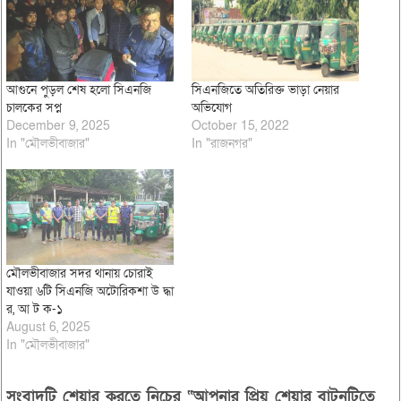
আগুনে পুড়ল শেষ হলো সিএনজি
সিএনজিতে অতিরিক্ত ভাড়া নেয়ার
চালকের সপ্ন
অভিযোগ
December 9, 2025
October 15, 2022
In "মৌলভীবাজার"
In "রাজনগর"
মৌলভীবাজার সদর থানায় চোরাই
যাওয়া ৬টি সিএনজি অটোরিকশা উ দ্ধা
র, আ ট ক-১
August 6, 2025
In "মৌলভীবাজার"
সংবাদটি শেয়ার করতে নিচের “আপনার প্রিয় শেয়ার বাটনটিতে