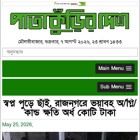
মৌলভীবাজার, শুক্রবার, ৭ আগস্ট ২০২৬, ২৩ শ্রাবণ ১৪৩৩
Main Menu
Sub Menu
স্বপ্ন পুড়ে ছাঁই, রাজনগরে ভয়াবহ অ/গ্নি/
কান্ড ক্ষতি অর্ধ কোটি টাকা
May 25, 2026,