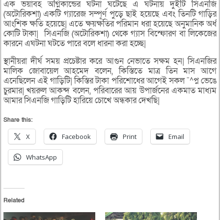
এক ভয়াবহ অগ্নিকান্ডের ঘটনা ঘটেছে এ ঘটনায় দুইটি সিএনজি
(অটোরিকশা) একটি গ্যারেজ সম্পূর্ণ পুড়ে ছাই হয়েছে এবং তিনটি গাড়ির
আংশিক ক্ষতি হয়েছে| এতে ক্ষয়ক্ষতির পরিমান ধরা হয়েছে অনুমানিক অর্ধ
কোটি টাকা| সিএনজি (অটোরিকশা) থেকে গ্যাস বিস্ফোরণ বা লিকেজের
কারনে এঘটনা ঘটতে পারে বলে ধারনা করা হচ্ছে|
স্থানীয়রা দীর্ঘ সময় প্রচেষ্টার করে আগুন নেভাতে সক্ষম হন| সিএনজির
মালিক জোবায়েল আহমেদ বলেন, কিস্তিতে মাত্র তিন মাস আগে
এনেছিলেন এই গাড়িটি| কিস্তির টাকা পরিশোধের আগেই সকল ¯^প্ন ভেঙে
চুরমার| খয়রুল আকন্দ বলেন, পরিবারের আয় উপার্জনের একমাত মাধ্যম
আমার সিএনজি গাড়িটি হারিয়ে চোখে অন্ধকার দেখছি|
Share this:
X
Facebook
Print
Email
WhatsApp
Related