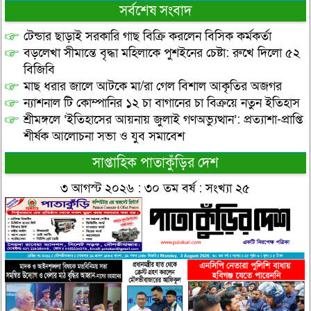
সর্বশেষ সংবাদ
টেন্ডার ছাড়াই সরকারি গাছ বিক্রি করলেন বিসিক কর্মকর্তা
বড়লেখা সীমান্তে বৃদ্ধা মহিলাকে পুশইনের চেষ্টা: রুখে দিলো ৫২
বিজিবি
মাছ ধরার জালে আটকে মা/রা গেল বিশাল আকৃতির অজগর
ন্যাশনাল টি কোম্পানির ১২ চা বাগানের চা বিক্রয়ে নতুন ইতিহাস
শ্রীমঙ্গলে ‘ইতিহাসের আয়নায় জুলাই গণঅভ্যুত্থান’: প্রত্যাশা-প্রাপ্তি
শীর্ষক আলোচনা সভা ও যুব সমাবেশ
সাপ্তাহিক পাতাকুঁড়ির দেশ
৩ আগস্ট ২০২৬ : ৩০ তম বর্ষ : সংখ্যা ২৫