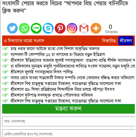
সংবাদটি শেয়ার করতে নিচের “আপনার প্রিয় শেয়ার বাটনটিতে
ক্লিক করুন”
0
Shares
এ বিভাগের আরো সংবাদ
বিস্তারিত:
শ্রীমঙ্গল
মাছ ধরার জালে আটকে মা/রা গেল বিশাল আকৃতির অজগর
ন্যাশনাল টি কোম্পানির ১২ চা বাগানের চা বিক্রয়ে নতুন ইতিহাস
শ্রীমঙ্গলে ‘ইতিহাসের আয়নায় জুলাই গণঅভ্যুত্থান’: প্রত্যাশা-প্রাপ্তি শীর্ষক আলোচনা
চা শ্রমিকদের ন্যুনতম মজুরি পুনর্নিরধারণের দাবিতে সংবাদ সম্মেলন, নতুন মজুরি বো
শ্রীমঙ্গলে জুলাই গণঅভ্যুত্থান দিবস পালিত
বাবার রেখে যাওয়া শতকোটি টাকার সম্পত্তি থেকে বোনদের বঞ্চিত করার অভিযোগ
শ্রীমঙ্গলে বিশ্ব মাতৃদুগ্ধ সপ্তাহের উদ্বোধন, সচেতনতা বৃদ্ধিতে আলোচনা সভা
শ্রীমঙ্গলে ৩৮ শিক্ষা প্রতিষ্ঠানের শিক্ষার্থীকে নিয়ে চলছে বইপড়া উৎসব
শ্রীমঙ্গলে ফুটপাত দখলমুক্ত রাখতে পৌরসভার অভিযান
শ্রীমঙ্গলে বিশ্ব মাতৃদুগ্ধ সপ্তাহের উদ্বোধন, সচেতনতা বৃদ্ধিতে আলোচনা সভা
মন্তব্য করুন