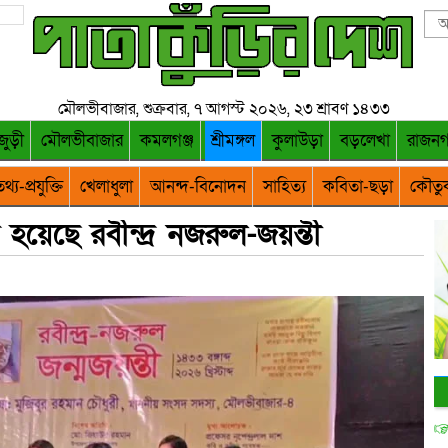
মৌলভীবাজার, শুক্রবার, ৭ আগস্ট ২০২৬, ২৩ শ্রাবণ ১৪৩৩
জুড়ী
মৌলভীবাজার
কমলগঞ্জ
শ্রীমঙ্গল
কুলাউড়া
বড়লেখা
রাজন
থ্য-প্রযুক্তি
খেলাধুলা
আনন্দ-বিনোদন
সাহিত্য
কবিতা-ছড়া
কৌতু
ত হয়েছে রবীন্দ্র নজরুল-জয়ন্তী