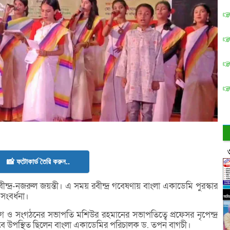
📸 ফটোকার্ড তৈরি করুন..
বীন্দ্র-নজরুল জয়ন্তী। এ সময় রবীন্দ্র গবেষণায় বাংলা একাডেমি পুরস্কার
সংবর্ধনা।
যোগে ও সংগঠনের সভাপতি মশিউর রহমানের সভাপতিত্বে প্রফেসর নৃপেন্দ্র
িসেবে উপস্থিত ছিলেন বাংলা একাডেমির পরিচালক ড. তপন বাগচী।