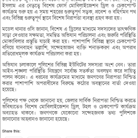
ইসলাম এর নেতৃত্বে বিশেষ ফোর্স মোবিলাইজেশন ড্রিল ও চেকপোস্ট
কার্যক্রম শুরু হয় এ সময় শহরের গুরুত্বপূর্ণ সড়ক, প্রবেশ ও বহির্গমন পথ
এবং বিভিন্ন গুরুত্বপূর্ণ স্থানে বিশেষ নিরাপত্তা ব্যবস্থা গ্রহণ করা হয়।
মডেল থানার ওসি জানান, বিশেষ এ ড্রিলের মাধ্যমে সদস্যদের তাৎক্ষণিক
সাড়া দেওয়ার সক্ষমতা, সমন্বিত অভিযান পরিচালনা এবং জরুরি পরিস্থিতি
মোকাবিলার প্রস্তুতি যাচাই করা হয়। পাশাপাশি বিভিন্ন স্থানে চেকপোস্ট
বসিয়ে যানবাহন তল্লাশি, সন্দেহভাজন ব্যক্তি শনাক্তকরণ এবং অপরাধ
প্রতিরোধমূলক কার্যক্রম পরিচালনা করা হয়।
অভিযান চলাকালে পুলিশের বিভিন্ন ইউনিটের সদস্যরা অংশ নেন। তারা
আইন-শৃঙ্খলা পরিস্থিতি নিয়ন্ত্রণে সর্বোচ্চ সতর্কতা অবলম্বন করে দায়িত্ব
পালন করেন। এ ধরনের কার্যক্রমের মাধ্যমে জনগণের নিরাপত্তা নিশ্চিত
করার পাশাপাশি অপরাধীদের বিরুদ্ধে কঠোর অবস্থানের বার্তা দেওয়া
হয়েছে।
পুলিশের পক্ষ থেকে জানানো হয়, জেলার সার্বিক নিরাপত্তা নিশ্চিত করতে
ভবিষ্যতেও বিশেষ মোবিলাইজেশন ড্রিল, টহল ও চেকপোস্ট কার্যক্রম
অব্যাহত থাকবে। জনগণকে যেকোনো সন্দেহজনক তথ্য পুলিশকে
জানানোর আহ্বানও জানানো হয়েছে।
Share this: