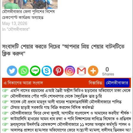
মৌলভীবাজার জেলা পুলিশের বিশেষ
চেকপোস্ট কার্যক্রম অব্যাহত
May 13, 2026
In "মৌলভীবাজার"
সংবাদটি শেয়ার করতে নিচের “আপনার প্রিয় শেয়ার বাটনটিতে
ক্লিক করুন”
0
Shares
এ বিভাগের আরো সংবাদ
বিস্তারিত:
মৌলভীবাজার
এমপি নাসের রহমানের এআই তৈরী অশ্লীল ভিডিও ছড়ানোর অভিযোগে ঢাকা থেকে আ/সা
মৌলভীবাজার পৌর পানি শোধনাগার থেকে বৈদ্যুতিক তার চু/রি
সাবেক নৌ প্রধান মাহবুব আলী খানের শাহাদাতবার্ষিকী মৌলভীবাজারে পালিত
টেন্ডার ছাড়াই সরকারি গাছ বিক্রি করলেন বিসিক কর্মকর্তা
মৌলভীবাজারে ‘ফিরে দেখা জুলাই, আগামীর বাংলাদেশ ও আমাদের করণীয়’ শীর্ষক আ
কাউয়াদিঘি হাওরের আমন ধান রক্ষা ও পানি নিষ্কাশনের দাবিতে বিক্ষোভ ও প্রতিবাদ
দ্রব্যমূল্যের ঊর্ধ্বগতি রোধকল্পে মৌলভীবাজারে ১১ দলের অবস্থান কর্মসূচি পালন ও স
আদালত প্রাঙ্গণে হা/ম/লার অভিযোগের জেরে স/ন্ত্রা/সী মা/মলা, বাদীসহ তিনজন আ/হ