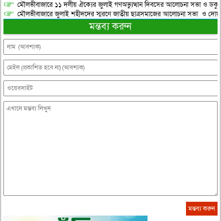
মৌলভীবাজারে ১১ দলীয় ঐক্যের জুলাই গণঅভ্যুত্থান দিবসের আলোচনা সভা ও ডকুমেন্
মৌলভীবাজারে জুলাই শহীদদের স্মরণে জাতীয় ছাত্রসমাজের আলোচনা সভা ও দোয়
মন্তব্য করুন