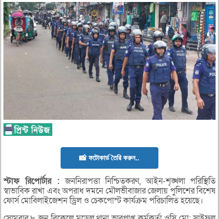
📸 ফটোকার্ড তৈরি করুন..
স্টাফ
রিপোর্টার :
জননিরাপত্তা নিশ্চিতকরণ, আইন-শৃঙ্খলা পরিস্থিতি
স্বাভাবিক রাখা এবং অপরাধ দমনে মৌলভীবাজার জেলায় পুলিশের বিশেষ
ফোর্স মোবিলাইজেশন ড্রিল ও চেকপোস্ট কার্যক্রম পরিচালিত হয়েছে।
সোমবার ৮ জুন বিকেলে মডেল থানা ভারপ্রাপ্ত কর্মকর্তা ওসি মো: সাইফুল