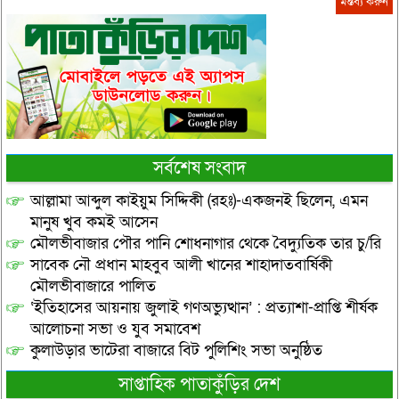
সর্বশেষ সংবাদ
আল্লামা আব্দুল কাইয়ুম সিদ্দিকী (রহঃ)-একজনই ছিলেন, এমন
মানুষ খুব কমই আসেন
মৌলভীবাজার পৌর পানি শোধনাগার থেকে বৈদ্যুতিক তার চু/রি
সাবেক নৌ প্রধান মাহবুব আলী খানের শাহাদাতবার্ষিকী
মৌলভীবাজারে পালিত
‘ইতিহাসের আয়নায় জুলাই গণঅভ্যুত্থান’ : প্রত্যাশা-প্রাপ্তি শীর্ষক
আলোচনা সভা ও যুব সমাবেশ
কুলাউড়ার ভাটেরা বাজারে বিট পুলিশিং সভা অনুষ্ঠিত
সাপ্তাহিক পাতাকুঁড়ির দেশ