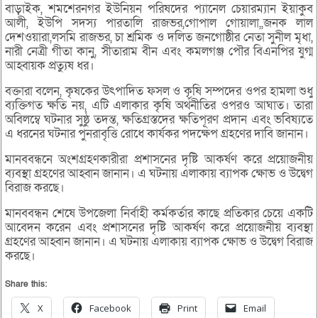
বাড়াইক, শমশেরনগর ইউনিয়ন পরিষদের প্যানেল চেয়ারম্যান ইয়াকুব
আলী, ইউপি সদস্য পারতালি রাজভর,গোপাল গোয়ালা,,জনক লাল
দেশওয়ারা,লসমি রাজভর, চা শ্রমিক ও দলিত জনগোষ্ঠীর নেতা সুনীল মৃধা,
নারী নেত্রী গীতা কানু, সীতারাম বীন এবং কমলগঞ্জ পৌর বিএনপির যুগ্ম
আহ্বায়ক প্রত্যুষ ধর।
বক্তারা বলেন, কৃষকের উৎপাদিত ফসল ও কৃষি সম্পদের ওপর হামলা শুধু
ব্যক্তিগত ক্ষতি নয়, এটি এলাকার কৃষি অর্থনীতির ওপরও আঘাত। তারা
অবিলম্বে ঘটনার সুষ্ঠু তদন্ত, ক্ষতিগ্রস্তদের ক্ষতিপূরণ প্রদান এবং ভবিষ্যতে
এ ধরনের ঘটনার পুনরাবৃত্তি রোধে কার্যকর পদক্ষেপ গ্রহণের দাবি জানান।
মানববন্ধনে অংশগ্রহণকারীরা প্রশাসনের দৃষ্টি আকর্ষণ করে প্রয়োজনীয়
ব্যবস্থা গ্রহণের আহ্বান জানান। এ ঘটনায় এলাকায় ব্যাপক ক্ষোভ ও উদ্বেগ
বিরাজ করছে।
মানববন্ধন শেষে উপজেলা নির্বাহী কর্মকর্তার কাছে প্রতিকার চেয়ে একটি
আবেদন করেন এবং প্রশাসনের দৃষ্টি আকর্ষণ করে প্রয়োজনীয় ব্যবস্থা
গ্রহণের আহ্বান জানান। এ ঘটনায় এলাকায় ব্যাপক ক্ষোভ ও উদ্বেগ বিরাজ
করছে।
Share this:
X
Facebook
Print
Email