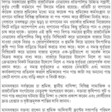
বিগত সরকারের স্থানীয় রাজনৈতিক নেতাদের প্রতিপালিত চিহ্নিত সন্ত্রাসী,
দুর্বৃত্ত গোষ্ঠী বর্তমানে পূর্ণ উদ্যমে সক্রিয় রয়েছে। প্রতিটি চা বাগানের
কয়েক হাজার শ্রমিকের মধ্যে মাত্র কয়েক শত শ্রমিকের কর্মসংস্থান চা
বাগানে বাকিরা বিভিন্ন কৃষিকাজ বা পশু পালন করে জীবিকা নির্বাহ করে।
সেভাবে ডবলছড়া (সুন ছড়া) চা বাগানের নন ওয়ার্কার শ্রমিকরা নিজেদের
ভিটে বাড়ির আশেপাশে এবং বাগানের পতিত কিছু ভূমিতে পান ও লেবুর
চাষ করে থাকে। তাদের এই কৃষি পণ্য বিগত সময়ের স্থানীয় রাজনৈতিক
নেতাদের প্রতিপালিত কিছু দুর্বৃত্ত সিন্ডিকেট করে তাদেরকে বাজার নিয়ে
যাওয়া থেকে বিরত ও জোরপূর্বকভাবে ও হুমকি দিয়ে তাদের উৎপাদিত
কৃষি পণ্য নিজ বাড়িতে বিক্রয় করতে বাধ্য করে। ফলে এ সমস্ত দুর্বৃত্তরা
সিন্ডিকেট করে তাদের বাজার মূল্যের এক-তৃতীয়াংশ বা অর্ধেক দামে
বিক্রয় করতে বাধ্য করে। বাজারে বিক্রয়ের উদ্যোগ নিলে বা অন্য
ক্রেতাদের নিকট বিক্রয়ের উদ্যোগ নিলে এ সমস্ত দুর্বৃত্তরা জোরপূর্বক বাধা
প্রদান করে। এ সমস্ত দুর্বৃত্তদের এ ধরনের বেআইনি এবং অন্যায়
কার্যকলাপের প্রতিবাদ করলে শ্রমিকদের পান গাছ কাটা সহ অন্যান্য গাছ
কেটে বাগান এবং বাড়ি ধ্বংস ও বিনষ্ট করে।
মানববন্ধনে সর্বস্তরের চা শ্রমিক, স্থানীয় বাসিন্দা, বিভিন্ন সামাজিক ও
রাজনৈতিক সংগঠনের নেতৃবৃন্দ অংশগ্রহণ করেন। বক্তারা কৃষিপণ্য লুট ও
পান গাছ ধ্বংসের ঘটনায় তীব্র নিন্দা ও ক্ষোভ প্রকাশ করেন এবং দোষীদের
দ্রুত গ্রেপ্তার ও দৃষ্টান্তমূলক শাস্তির দাবি জানান।
মানববন্ধনে বক্তব্য রাখেন চা শ্রমিক আদিবাসী ফ্রন্টের সভাপতি পরিমল