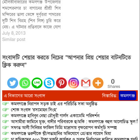
মৌলভীবাজারের কমলগঞ্জ উপজেলার
শমশেরনগর চা বাগানের শ্রীশ্রী শিব
মন্দিরের তালা ভেঙ্গে দুর্বৃত্তরা পাথরের
দুটি শিব বিগ্রহ (শিব লিঙ্গ) চুরি করে
নেয়। এ ঘটনার প্রতিবাদে কাজে যোগ
না দিয়ে শমশেরনগর সহ ৪টি ফাঁড়ি চা
July 8, 2013
বাগানের নারী-পুরুষ সম্মিলিতভাবে ৫
Similar post
সহ¯্রাধিক চা শ্রমিক ক্ষোভ প্রকাশ
করে শিব মন্দিরের সামনে অবস্থান
সংবাদটি শেয়ার করতে নিচের “আপনার প্রিয় শেয়ার বাটনটিতে
ধর্মঘট পালন করে।…
ক্লিক করুন”
0
Shares
এ বিভাগের আরো সংবাদ
বিস্তারিত:
কমলগঞ্জ
কমলগঞ্জে নিরাপদ সড়ক চাই এর পরিচিতি সভা অনুষ্ঠিত
শোক সংবাদ ‘রসমোহন সিংহ’
কমলগঞ্জে হাবিবুন নেছা চৌধুরী গার্লস একাডেমি পরিদর্শন
আসামীরা জামিনে মুক্ত, বাদীর পরিবারকে হু/মকি : কমলগঞ্জে বহুল আলোচিত স্কুল শি
সফাত আলী সিনিয়র ফাজিল ডিগ্রি মাদ্রাসায় বৃক্ষরোপণ কর্মসূচি সম্পন্ন
কমলগঞ্জে তরুণীকে শ্লী/লতাহানির অভিযোগে গ্রে/প্তার লায়েস মিয়া
চা শ্রমিকদের ৫০০ টাকা মজুরি কার্যকর ও অবাধ নির্বাচনের দাবিতে কমলগঞ্জে গণবি