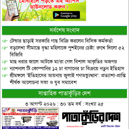
সর্বশেষ সংবাদ
টেন্ডার ছাড়াই সরকারি গাছ বিক্রি করলেন বিসিক কর্মকর্তা
বড়লেখা সীমান্তে বৃদ্ধা মহিলাকে পুশইনের চেষ্টা: রুখে দিলো ৫২
বিজিবি
মাছ ধরার জালে আটকে মা/রা গেল বিশাল আকৃতির অজগর
ন্যাশনাল টি কোম্পানির ১২ চা বাগানের চা বিক্রয়ে নতুন ইতিহাস
শ্রীমঙ্গলে ‘ইতিহাসের আয়নায় জুলাই গণঅভ্যুত্থান’: প্রত্যাশা-প্রাপ্তি
শীর্ষক আলোচনা সভা ও যুব সমাবেশ
সাপ্তাহিক পাতাকুঁড়ির দেশ
৩ আগস্ট ২০২৬ : ৩০ তম বর্ষ : সংখ্যা ২৫