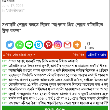
মতবিনিময়
June 17, 2026
In "মৌলভীবাজার"
সংবাদটি শেয়ার করতে নিচের “আপনার প্রিয় শেয়ার বাটনটিতে
ক্লিক করুন”
0
Shares
এ বিভাগের আরো সংবাদ
বিস্তারিত:
মৌলভীবাজার
টেন্ডার ছাড়াই সরকারি গাছ বিক্রি করলেন বিসিক কর্মকর্তা
মৌলভীবাজারে ‘ফিরে দেখা জুলাই, আগামীর বাংলাদেশ ও আমাদের করণীয়’ শীর্ষক আ
কাউয়াদিঘি হাওরের আমন ধান রক্ষা ও পানি নিষ্কাশনের দাবিতে বিক্ষোভ ও প্রতিবাদ
দ্রব্যমূল্যের ঊর্ধ্বগতি রোধকল্পে মৌলভীবাজারে ১১ দলের অবস্থান কর্মসূচি পালন ও স
আদালত প্রাঙ্গণে হা/ম/লার অভিযোগের জেরে স/ন্ত্রা/সী মা/মলা, বাদীসহ তিনজন আ/হ
মৌলভীবাজারে ১১ দলীয় ঐক্যের জুলাই গণঅভ্যুত্থান দিবসের আলোচনা সভা ও ডকুমেন্
মৌলভীবাজারে জুলাই শহীদদের স্মরণে জাতীয় ছাত্রসমাজের আলোচনা সভা ও দোয়
জুলাই গণঅভ্যুত্থান দিবস-২০২৬ উপলক্ষে আলোচনা সভা ও জুলাই যোদ্ধাদের সংবর্ধ
মার্শাল আর্ট ক্লাব কাপ-২০২৬: ২ স্বর্ণ, ১ রৌপ্য ও ১০ ব্রোঞ্জ জিতে সাফল্য মৌলভীবাজ
বাংলাদেশ হরিজন ঐক্য পরিষদ মৌলভীবাজার জেলা শাখার মানববন্ধন ও স্মারকলিপি প
মন্তব্য করুন