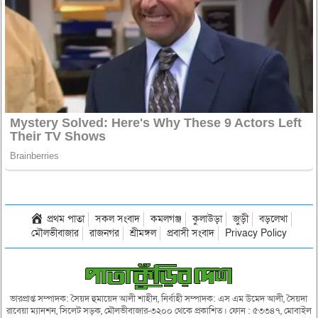
প্রথম পাতা
সকল সংবাদ
কমলগঞ্জ
কুলাউড়া
জুড়ী
বড়লেখা
মৌলভীবাজার
রাজনগর
শ্রীমঙ্গল
প্রবাসী সংবাদ
Privacy Policy
ভারপ্রাপ্ত সম্পাদক: সৈয়দ হুমায়েদ আলী শাহীন, নির্বাহী সম্পাদক: এস এম উমেদ আলী, সৈয়দা
রাবেয়া ম্যানশন, সিলেট সড়ক, মৌলভীবাজার-৩২০০ থেকে প্রকাশিত। ফোন : ৫৩৩৪৭, মোবাইল