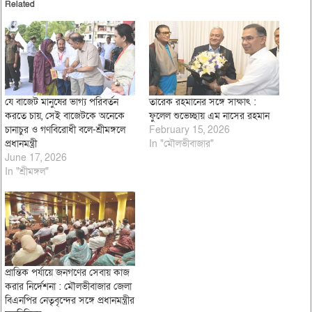
Related
যে বাজেট মানুষের ভাগ্য পরিবর্তন
তারেক রহমানের সঙ্গে সাক্ষাৎ :
করতে চায়, সেই বাজেটকে অনেকে
ফুলেল শুভেচ্ছায় এম নাসের রহমান
চানাচুর ও গণবিরোধী বলে-শ্রীমঙ্গলে
February 15, 2026
প্রধানমন্ত্রী
In "মৌলভীবাজার"
June 17, 2026
In "শ্রীমঙ্গল"
প্রান্তিক পর্যায়ে জনগণের সেবায় কাজ
করার নির্দেশনা : মৌলভীবাজার জেলা
বিএনপির নেতৃবৃন্দের সঙ্গে প্রধানমন্ত্রীর