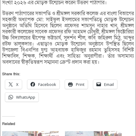
সংখ্যা ২০২৬ এর মোড়ক উন্মোচন করেন উত্তরণ পাঠাগার।
উত্তরণ পাঠাগারের সভাপতি ও শ্রীমঙ্গল সরকারি কলেজ এর বাংলা বিভাগের
সহকারী অধ্যাপক মো: সাইফুল ইসলামের সভাপতিত্বে মোড়ক উন্মোচন
অনুষ্ঠানে অতিথি হিসেবে ছিলেন প্রফেসর শামসুন নাহার খান, শ্রীমঙ্গল
সরকারী কলেজের সাবেক প্রফেসর রফি আহমদ চৌধুরী, শ্রীমঙ্গল ভিক্টোরিয়া
উচ্চ বিদ্যালয়ের দ্বীপেন্দ্র ভট্টাচার্য, সুদর্শন শীল, কবি জহিরুল মিঠু, আব্দুর
রউফ তালুকদার। এছাড়াও মোড়ক উন্মোচন অনুষ্ঠানে উপস্থিত ছিলেন
উপজেলা বিএনপির যুগ্ম আহবায়ক হাফিজুর রহমান তুহিসসহ বিশিষ্ট
শিক্ষাবিদ, শিক্ষক, শিক্ষার্থী এবং সাহিত্য অনুরাগীরা। তাঁর অসামান্য
অবদানের স্বীকৃতিস্বরূপ সম্মাননা ক্রেস্ট প্রদান করা হয়।
Share this:
X
Facebook
Print
Email
WhatsApp
Related