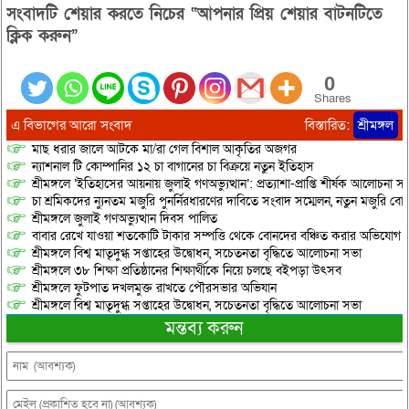
সংবাদটি শেয়ার করতে নিচের “আপনার প্রিয় শেয়ার বাটনটিতে
ক্লিক করুন”
0
Shares
এ বিভাগের আরো সংবাদ
বিস্তারিত:
শ্রীমঙ্গল
মাছ ধরার জালে আটকে মা/রা গেল বিশাল আকৃতির অজগর
ন্যাশনাল টি কোম্পানির ১২ চা বাগানের চা বিক্রয়ে নতুন ইতিহাস
শ্রীমঙ্গলে ‘ইতিহাসের আয়নায় জুলাই গণঅভ্যুত্থান’: প্রত্যাশা-প্রাপ্তি শীর্ষক আলোচনা
চা শ্রমিকদের ন্যুনতম মজুরি পুনর্নিরধারণের দাবিতে সংবাদ সম্মেলন, নতুন মজুরি বো
শ্রীমঙ্গলে জুলাই গণঅভ্যুত্থান দিবস পালিত
বাবার রেখে যাওয়া শতকোটি টাকার সম্পত্তি থেকে বোনদের বঞ্চিত করার অভিযোগ
শ্রীমঙ্গলে বিশ্ব মাতৃদুগ্ধ সপ্তাহের উদ্বোধন, সচেতনতা বৃদ্ধিতে আলোচনা সভা
শ্রীমঙ্গলে ৩৮ শিক্ষা প্রতিষ্ঠানের শিক্ষার্থীকে নিয়ে চলছে বইপড়া উৎসব
শ্রীমঙ্গলে ফুটপাত দখলমুক্ত রাখতে পৌরসভার অভিযান
শ্রীমঙ্গলে বিশ্ব মাতৃদুগ্ধ সপ্তাহের উদ্বোধন, সচেতনতা বৃদ্ধিতে আলোচনা সভা
মন্তব্য করুন