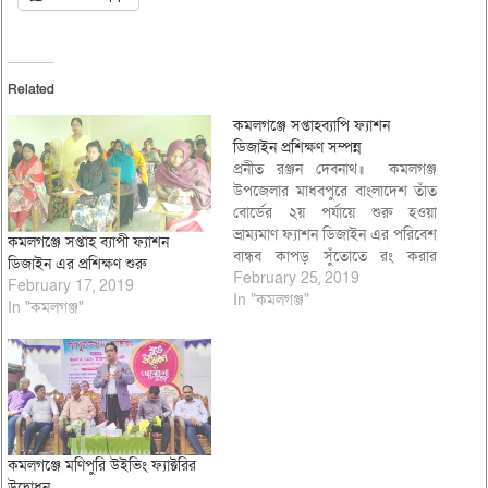
Related
কমলগঞ্জে সপ্তাহব্যাপি ফ্যাশন
ডিজাইন প্রশিক্ষণ সম্পন্ন
প্রনীত রঞ্জন দেবনাথ॥ কমলগঞ্জ
উপজেলার মাধবপুরে বাংলাদেশ তাঁত
বোর্ডের ২য় পর্যায়ে শুরু হওয়া
ভ্রাম্যমাণ ফ্যাশন ডিজাইন এর পরিবেশ
কমলগঞ্জে সপ্তাহ ব্যাপী ফ্যাশন
বান্ধব কাপড় সুঁতোতে রং করার
ডিজাইন এর প্রশিক্ষণ শুরু
সপ্তাহব্যাপি প্রশিক্ষণ শনিবার বিকাল ৫
February 25, 2019
February 17, 2019
টায় সম্পন্ন হয়েছে। বাংলাদেশ তাঁত
In "কমলগঞ্জ"
In "কমলগঞ্জ"
বোর্ড মাধবপুর বেসিক সেন্টারে
সিলেট প্রশিক্ষণ কেন্দ্রের আয়োজনে
গত এক সপ্তাহ ধরে মাধবপুর,
আদমপুর ও ইসলামপুর ইউনিয়নের…
কমলগঞ্জে মণিপুরি উইভিং ফ্যাক্টরির
উদ্বোধন