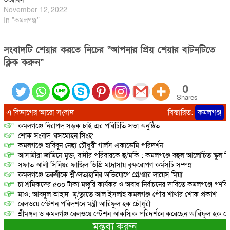
November 12, 2022
In "কমলগঞ্জ"
সংবাদটি শেয়ার করতে নিচের “আপনার প্রিয় শেয়ার বাটনটিতে
ক্লিক করুন”
0
Shares
এ বিভাগের আরো সংবাদ
বিস্তারিত:
কমলগঞ্জ
কমলগঞ্জে নিরাপদ সড়ক চাই এর পরিচিতি সভা অনুষ্ঠিত
শোক সংবাদ ‘রসমোহন সিংহ’
কমলগঞ্জে হাবিবুন নেছা চৌধুরী গার্লস একাডেমি পরিদর্শন
আসামীরা জামিনে মুক্ত, বাদীর পরিবারকে হু/মকি : কমলগঞ্জে বহুল আলোচিত স্কুল শি
সফাত আলী সিনিয়র ফাজিল ডিগ্রি মাদ্রাসায় বৃক্ষরোপণ কর্মসূচি সম্পন্ন
কমলগঞ্জে তরুণীকে শ্লী/লতাহানির অভিযোগে গ্রে/প্তার লায়েস মিয়া
চা শ্রমিকদের ৫০০ টাকা মজুরি কার্যকর ও অবাধ নির্বাচনের দাবিতে কমলগঞ্জে গণবি
মাও: আবদুল আহাদ মৃ/ত্যুতে আল ইসলাহ কমলগঞ্জ পৌর শাখার শোক প্রকাশ
রেলওয়ে স্টেশন পরিদর্শনে মন্ত্রী আরিফুল হক চৌধুরী
শ্রীমঙ্গল ও কমলগঞ্জ রেলওয়ে স্টেশন আকস্মিক পরিদর্শনে করেছেন আরিফুল হক চৌ
মন্তব্য করুন