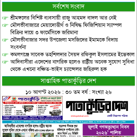
সর্বশেষ সংবাদ
শ্রীমঙ্গলের বিশিষ্ট ব্যবসায়ী রাজু আহমদ বাদল আর নেই
মৌলভীবাজারে মেয়াদোত্তীর্ণ ও নিষিদ্ধ ফিজিশিয়ান স্যাম্পল
বিক্রির দায়ে ৩ ফার্মেসিকে জরিমানা
মৌলভীবাজার সদর উপজেলা মসজিদের ইমামকে বিদায়
সংবর্ধনা
কমলগঞ্জে সাবেক তহশিলদার সৈয়দ রফিকুল ইসলামের ইন্তেকাল
আদিবাসীরা এদেশের নাগরিক হলেও রাষ্ট্রীয় অনেক সুযোগ সুবিধা
থেকে এখনো বঞ্চিত-ভাইস চ্যান্সেলর জহিরুল হক
সাপ্তাহিক পাতাকুঁড়ির দেশ
১০ আগস্ট ২০২৬ : ৩০ তম বর্ষ : সংখ্যা ২৬