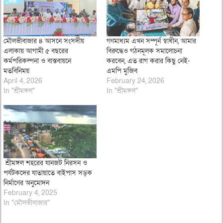
মৌলভীবাজার ৪ আসনে সংসদীয়
গণমাধ্যম এখন সম্পূর্ন স্বাধীন, আমার
এলাকায় আগামী ৫ বছরের
বিরুদ্ধেও গঠনমূলক সমালোচনা
কর্মপরিকল্পনা ও বাস্তবায়নে
করবেন, এত রাগ করার কিছু নেই-
মতবিনিময়
এমপি মুজিব
April 4, 2026
February 24, 2026
In "শ্রীমঙ্গল"
In "শ্রীমঙ্গল"
শ্রীমঙ্গল শহরের যানজট নিরসন ও
পর্যটকদের যাতায়াতে বাইপাস সড়ক
নির্মাণের অনুমোদন
February 4, 2025
In "মৌলভীবাজার"