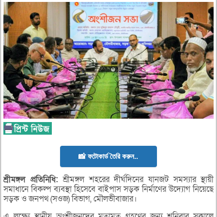
📸 ফটোকার্ড তৈরি করুন..
শ্রীমঙ্গল
প্রতিনিধি:
শ্রীমঙ্গল শহরের দীর্ঘদিনের যানজট সমস্যার স্থায়ী
সমাধানে বিকল্প ব্যবস্থা হিসেবে বাইপাস সড়ক নির্মাণের উদ্যোগ নিয়েছে
সড়ক ও জনপথ (সওজ) বিভাগ, মৌলভীবাজার।
এ লক্ষ্যে স্থানীয় অংশীজনদের মতামত গ্রহণের জন্য শনিবার সকালে