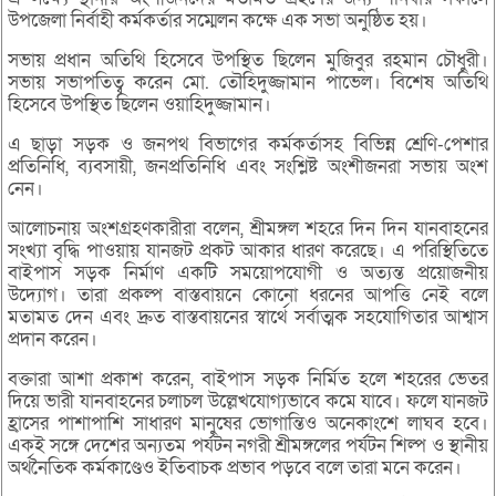
উপজেলা নির্বাহী কর্মকর্তার সম্মেলন কক্ষে এক সভা অনুষ্ঠিত হয়।
সভায় প্রধান অতিথি হিসেবে উপস্থিত ছিলেন মুজিবুর রহমান চৌধুরী।
সভায় সভাপতিত্ব করেন মো. তৌহিদুজ্জামান পাভেল। বিশেষ অতিথি
হিসেবে উপস্থিত ছিলেন ওয়াহিদুজ্জামান।
এ ছাড়া সড়ক ও জনপথ বিভাগের কর্মকর্তাসহ বিভিন্ন শ্রেণি-পেশার
প্রতিনিধি, ব্যবসায়ী, জনপ্রতিনিধি এবং সংশ্লিষ্ট অংশীজনরা সভায় অংশ
নেন।
আলোচনায় অংশগ্রহণকারীরা বলেন, শ্রীমঙ্গল শহরে দিন দিন যানবাহনের
সংখ্যা বৃদ্ধি পাওয়ায় যানজট প্রকট আকার ধারণ করেছে। এ পরিস্থিতিতে
বাইপাস সড়ক নির্মাণ একটি সময়োপযোগী ও অত্যন্ত প্রয়োজনীয়
উদ্যোগ। তারা প্রকল্প বাস্তবায়নে কোনো ধরনের আপত্তি নেই বলে
মতামত দেন এবং দ্রুত বাস্তবায়নের স্বার্থে সর্বাত্মক সহযোগিতার আশ্বাস
প্রদান করেন।
বক্তারা আশা প্রকাশ করেন, বাইপাস সড়ক নির্মিত হলে শহরের ভেতর
দিয়ে ভারী যানবাহনের চলাচল উল্লেখযোগ্যভাবে কমে যাবে। ফলে যানজট
হ্রাসের পাশাপাশি সাধারণ মানুষের ভোগান্তিও অনেকাংশে লাঘব হবে।
একই সঙ্গে দেশের অন্যতম পর্যটন নগরী শ্রীমঙ্গলের পর্যটন শিল্প ও স্থানীয়
অর্থনৈতিক কর্মকাণ্ডেও ইতিবাচক প্রভাব পড়বে বলে তারা মনে করেন।