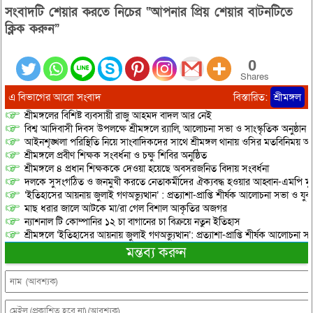
সংবাদটি শেয়ার করতে নিচের “আপনার প্রিয় শেয়ার বাটনটিতে
ক্লিক করুন”
0
Shares
এ বিভাগের আরো সংবাদ
বিস্তারিত:
শ্রীমঙ্গল
শ্রীমঙ্গলের বিশিষ্ট ব্যবসায়ী রাজু আহমদ বাদল আর নেই
বিশ্ব আদিবাসী দিবস উপলক্ষে শ্রীমঙ্গলে র‌্যালি, আলোচনা সভা ও সাংস্কৃতিক অনুষ্ঠান
আইনশৃঙ্খলা পরিস্থিতি নিয়ে সাংবাদিকদের সাথে শ্রীমঙ্গল থানায় ওসির মতবিনিময় অনু
শ্রীমঙ্গলে প্রবীণ শিক্ষক সংবর্ধনা ও চক্ষু শিবির অনুষ্ঠিত
শ্রীমঙ্গলে ৪ প্রধান শিক্ষককে দেওয়া হয়েছে অবসরজনিত বিদায় সংবর্ধনা
দলকে সুসংগঠিত ও জনমুখী করতে নেতাকর্মীদের ঐক্যবদ্ধ হওয়ার আহ্বান-এমপি মু
‘ইতিহাসের আয়নায় জুলাই গণঅভ্যুত্থান’ : প্রত্যাশা-প্রাপ্তি শীর্ষক আলোচনা সভা ও যু
মাছ ধরার জালে আটকে মা/রা গেল বিশাল আকৃতির অজগর
ন্যাশনাল টি কোম্পানির ১২ চা বাগানের চা বিক্রয়ে নতুন ইতিহাস
শ্রীমঙ্গলে ‘ইতিহাসের আয়নায় জুলাই গণঅভ্যুত্থান’: প্রত্যাশা-প্রাপ্তি শীর্ষক আলোচনা
মন্তব্য করুন