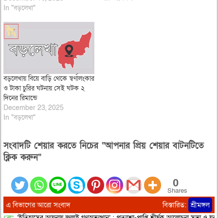
In "বড়লেখা"
বড়লেখায় বিয়ে বাড়ি থেকে স্বর্ণালংকার
ও টাকা চুরির ঘটনায় সেই ঘটক ২
দিনের রিমান্ডে
December 23, 2025
In "বড়লেখা"
সংবাদটি শেয়ার করতে নিচের “আপনার প্রিয় শেয়ার বাটনটিতে
ক্লিক করুন”
0
Shares
এ বিভাগের আরো সংবাদ
বিস্তারিত:
শ্রীমঙ্গল
‘ইতিহাসের আয়নায় জুলাই গণঅভ্যুত্থান’ : প্রত্যাশা-প্রাপ্তি শীর্ষক আলোচনা সভা ও যু