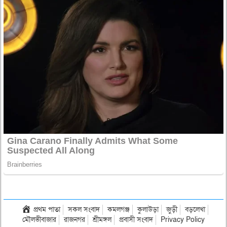
প্রথম পাতা
সকল সংবাদ
কমলগঞ্জ
কুলাউড়া
জুড়ী
বড়লেখা
মৌলভীবাজার
রাজনগর
শ্রীমঙ্গল
প্রবাসী সংবাদ
Privacy Policy