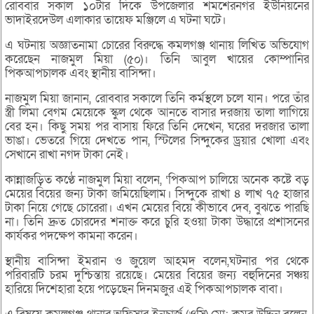
রোববার সকাল ১০টার দিকে উপজেলার শমশেরনগর ইউনিয়নের
ভাদাইরদেউল এলাকার তায়েফ মঞ্জিলে এ ঘটনা ঘটে।
এ ঘটনায় অজ্ঞাতনামা চোরের বিরুদ্ধে কমলগঞ্জ থানায় লিখিত অভিযোগ
করেছেন নাজমুল মিয়া (৫০)। তিনি আবুল খায়ের কোম্পানির
পিকআপচালক এবং স্থানীয় বাসিন্দা।
নাজমুল মিয়া জানান, রোববার সকালে তিনি কর্মস্থলে চলে যান। পরে তাঁর
স্ত্রী লিমা বেগম মেয়েকে স্কুল থেকে আনতে বাসার দরজায় তালা লাগিয়ে
বের হন। কিছু সময় পর বাসায় ফিরে তিনি দেখেন, ঘরের দরজার তালা
ভাঙা। ভেতরে গিয়ে দেখতে পান, স্টিলের সিন্দুকের ড্রয়ার খোলা এবং
সেখানে রাখা নগদ টাকা নেই।
কান্নাজড়িত কণ্ঠে নাজমুল মিয়া বলেন, ‘পিকআপ চালিয়ে অনেক কষ্টে বড়
মেয়ের বিয়ের জন্য টাকা জমিয়েছিলাম। সিন্দুকে রাখা ৪ লাখ ৭৫ হাজার
টাকা নিয়ে গেছে চোরেরা। এখন মেয়ের বিয়ে কীভাবে দেব, বুঝতে পারছি
না। তিনি দ্রুত চোরদের শনাক্ত করে চুরি হওয়া টাকা উদ্ধারে প্রশাসনের
কার্যকর পদক্ষেপ কামনা করেন।
স্থানীয় বাসিন্দা ইমরান ও জুয়েল আহমদ বলেন,ঘটনার পর থেকে
পরিবারটি চরম দুশ্চিন্তায় রয়েছে। মেয়ের বিয়ের জন্য বহুদিনের সঞ্চয়
হারিয়ে দিশেহারা হয়ে পড়েছেন দিনমজুর এই পিকআপচালক বাবা।