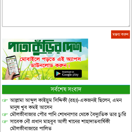
সর্বশেষ সংবাদ
আল্লামা আব্দুল কাইয়ুম সিদ্দিকী (রহঃ)-একজনই ছিলেন, এমন
মানুষ খুব কমই আসেন
মৌলভীবাজার পৌর পানি শোধনাগার থেকে বৈদ্যুতিক তার চু/রি
সাবেক নৌ প্রধান মাহবুব আলী খানের শাহাদাতবার্ষিকী
মৌলভীবাজারে পালিত