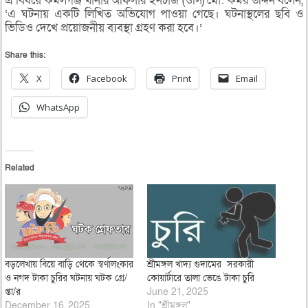
এ বিষয়ে কমলগঞ্জ থানার অফিসার ইনচার্জ (ওসি) মো: কমর উদ্দিন বলেন,
‘এ ঘটনায় একটি লিখিত অভিযোগ পাওয়া গেছে। ঘটনাস্থলের ছবি ও
ভিডিও দেখে প্রয়োজনীয় ব্যবস্থা গ্রহণ করা হবে।’
Share this:
X
Facebook
Print
Email
WhatsApp
Related
বড়লেখায় বিয়ে বাড়ি থেকে স্বর্ণালংকার
শ্রীমঙ্গল খাদ্য গুদামের সরকারী
ও নগদ টাকা চুরির ঘটনায় ঘটক গ্রে/
কোয়ার্টারে তালা ভেঙে টাকা চুরি
প্তা/র
June 21, 2025
December 16, 2025
In "শ্রীমঙ্গল"