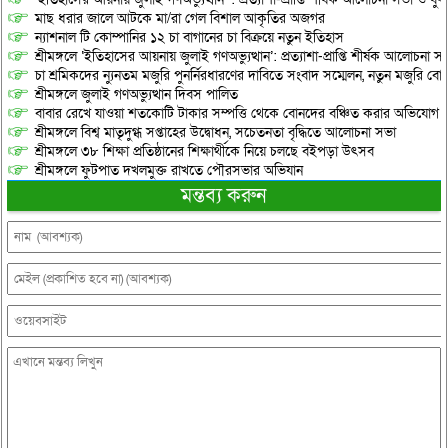
মাছ ধরার জালে আটকে মা/রা গেল বিশাল আকৃতির অজগর
ন্যাশনাল টি কোম্পানির ১২ চা বাগানের চা বিক্রয়ে নতুন ইতিহাস
শ্রীমঙ্গলে ‘ইতিহাসের আয়নায় জুলাই গণঅভ্যুত্থান’: প্রত্যাশা-প্রাপ্তি শীর্ষক আলোচনা
চা শ্রমিকদের ন্যুনতম মজুরি পুনর্নিরধারণের দাবিতে সংবাদ সম্মেলন, নতুন মজুরি বো
শ্রীমঙ্গলে জুলাই গণঅভ্যুত্থান দিবস পালিত
বাবার রেখে যাওয়া শতকোটি টাকার সম্পত্তি থেকে বোনদের বঞ্চিত করার অভিযোগ
শ্রীমঙ্গলে বিশ্ব মাতৃদুগ্ধ সপ্তাহের উদ্বোধন, সচেতনতা বৃদ্ধিতে আলোচনা সভা
শ্রীমঙ্গলে ৩৮ শিক্ষা প্রতিষ্ঠানের শিক্ষার্থীকে নিয়ে চলছে বইপড়া উৎসব
শ্রীমঙ্গলে ফুটপাত দখলমুক্ত রাখতে পৌরসভার অভিযান
মন্তব্য করুন