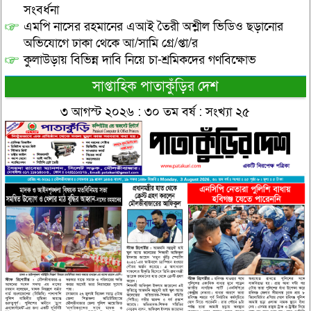
সংবর্ধনা
এমপি নাসের রহমানের এআই তৈরী অশ্লীল ভিডিও ছড়ানোর
অভিযোগে ঢাকা থেকে আ/সামি গ্রে/প্তা/র
কুলাউড়ায় বিভিন্ন দাবি নিয়ে চা-শ্রমিকদের গণবিক্ষোভ
সাপ্তাহিক পাতাকুঁড়ির দেশ
৩ আগস্ট ২০২৬ : ৩০ তম বর্ষ : সংখ্যা ২৫