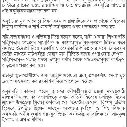
সেন্টারে ব্র্যাকের ‘জেন্ডার জাস্টিস অ্যান্ড ডাইভারসিটি’ কর্মসূচির আওতায়
এই অনুষ্ঠানের আয়োজন করা হয়।
অনুষ্ঠানের মূল আলোচ্য বিষয় সমূহ ডায়ালগটিতে সমাজ থেকে সহিংসতা
নির্মূলে কার্যকর ও দীর্ঘ মেয়াদী সমাধানের ওপর গুরুত্বারোপ করা হয়।
সহিংসতার কারণ ও প্রতিকার নিয়ে বক্তারা বলেন, নারী ও কন্যা শিশুর প্রতি
সহিংসতার পেছনের সামাজিক ও কাঠামোগত কারণগুলো চিহ্নিত করে
সমন্বিত উদ্যোগ নিয়ে সরকারি ও বেসরকারি প্রতিষ্ঠানের মধ্যে সেতুবন্ধন
তৈরির মাধ্যমে মাঠপর্যায়ে সেবার মান নিশ্চিত করার ওপর জোর দেওয়া।
সহিংসতামুক্ত সমাজ গঠনে তৃণমূল পর্যায় থেকে সচেতনতামূলক কার্যক্রম
বাড়ানোর প্রস্তাব করা হয়।
এছাড়া ভুক্তভোগীদের জন্য আইনি সহায়তা এবং প্রয়োজনীয় সেবাসমূহ
দ্রুত ও সহজলভ্য করার কৌশল নিয়ে আলোচনা হয়েছে।
অনুষ্ঠানটি সঞ্চালনা করেন ব্র্যাকের মৌলভীবাজার জেলা সমন্বয়কারী
ইলিমেন্ট হাজং এর সভাপতিত্বে প্রধান অতিথি হিসেবে উপস্থিত ছিলেন
শ্রীমঙ্গল উপজেলা নির্বাহী কর্মকর্তা মো. জিয়াউর রহমান। বিশেষ অতিথি
হিসেবে উপস্থিত ছিলেন শাহেদা আকতার (মহিলা ও শিশু বিষয়ক
কর্মকর্তা), অসীম কুমার কর (যুব উন্নয়ন কর্মকর্তা), সাংবাদিক মো সাইফুল
ইসলাম ও এম এ রকিব।