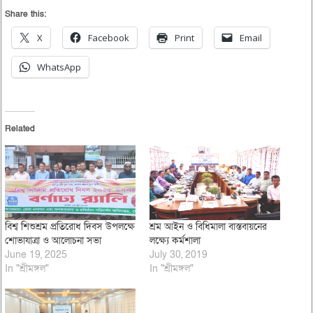
Share this:
X
Facebook
Print
Email
WhatsApp
Related
বিশ্ব শিশুশ্রম প্রতিরোধ দিবস উপলক্ষে
শ্রম আইন ও বিধিমালা বাস্তবায়নের
শোভাযাত্রা ও আলোচনা সভা
লক্ষ্যে কর্মশালা
June 19, 2025
July 30, 2019
In "শ্রীমঙ্গল"
In "শ্রীমঙ্গল"