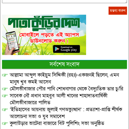
সর্বশেষ সংবাদ
আল্লামা আব্দুল কাইয়ুম সিদ্দিকী (রহঃ)-একজনই ছিলেন, এমন
মানুষ খুব কমই আসেন
মৌলভীবাজার পৌর পানি শোধনাগার থেকে বৈদ্যুতিক তার চু/রি
সাবেক নৌ প্রধান মাহবুব আলী খানের শাহাদাতবার্ষিকী
মৌলভীবাজারে পালিত
‘ইতিহাসের আয়নায় জুলাই গণঅভ্যুত্থান’ : প্রত্যাশা-প্রাপ্তি শীর্ষক
আলোচনা সভা ও যুব সমাবেশ
কুলাউড়ার ভাটেরা বাজারে বিট পুলিশিং সভা অনুষ্ঠিত