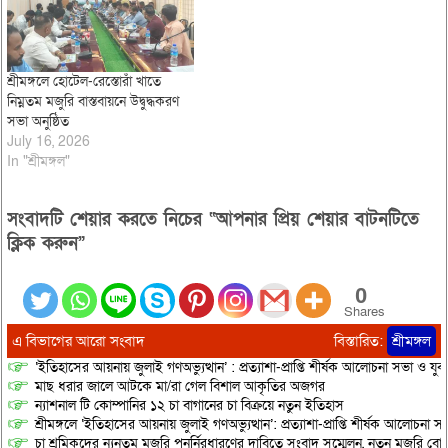
শ্রীমঙ্গলে হোটেল-রেস্তোরাঁ খাতে
নিম্নতম মজুরি বাস্তবায়নে উদ্বুদ্ধকরণ
সভা অনুষ্ঠিত
July 16, 2026
In "শ্রীমঙ্গল"
সংবাদটি শেয়ার করতে নিচের “আপনার প্রিয় শেয়ার বাটনটিতে
ক্লিক করুন”
0
Shares
এ বিভাগের আরো সংবাদ
বিস্তারিত:
শ্রীমঙ্গল
‘ইতিহাসের আয়নায় জুলাই গণঅভ্যুত্থান’ : প্রত্যাশা-প্রাপ্তি শীর্ষক আলোচনা সভা ও যু
মাছ ধরার জালে আটকে মা/রা গেল বিশাল আকৃতির অজগর
ন্যাশনাল টি কোম্পানির ১২ চা বাগানের চা বিক্রয়ে নতুন ইতিহাস
শ্রীমঙ্গলে ‘ইতিহাসের আয়নায় জুলাই গণঅভ্যুত্থান’: প্রত্যাশা-প্রাপ্তি শীর্ষক আলোচনা
চা শ্রমিকদের ন্যুনতম মজুরি পুনর্নিরধারণের দাবিতে সংবাদ সম্মেলন, নতুন মজুরি বো