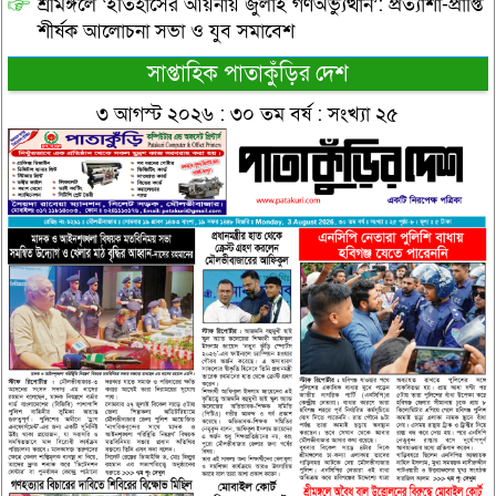
শ্রীমঙ্গলে ‘ইতিহাসের আয়নায় জুলাই গণঅভ্যুত্থান’: প্রত্যাশা-প্রাপ্তি
শীর্ষক আলোচনা সভা ও যুব সমাবেশ
সাপ্তাহিক পাতাকুঁড়ির দেশ
৩ আগস্ট ২০২৬ : ৩০ তম বর্ষ : সংখ্যা ২৫