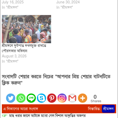
July 16, 2025
June 30, 2024
In "শ্রীমঙ্গল"
In "শ্রীমঙ্গল"
শ্রীমঙ্গলে ফুটপাত দখলমুক্ত রাখতে
পৌরসভার অভিযান
August 3, 2026
In "শ্রীমঙ্গল"
সংবাদটি শেয়ার করতে নিচের “আপনার প্রিয় শেয়ার বাটনটিতে
ক্লিক করুন”
0
Shares
এ বিভাগের আরো সংবাদ
বিস্তারিত:
শ্রীমঙ্গল
মাছ ধরার জালে আটকে মা/রা গেল বিশাল আকৃতির অজগর