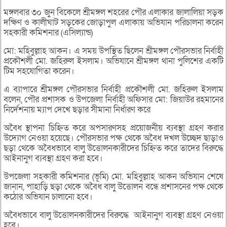
মঙ্গলবার ৩০ জুন বিকেলে শ্রীমঙ্গল শহরের পৌর এলাকার জালালিয়া সড়ক
দক্ষিণ ও কালীঘাট সড়কের জোড়াপুল এলাকায় অভিযান পরিচালনা করেন
সহকারী কমিশনার (এসিল্যান্ড)
মো: মহিবুল্লাহ আকন। এ সময় উপস্থিত ছিলেন শ্রীমঙ্গল পৌরসভার নির্বাহী
প্রকৌশলী মো. জহিরুল ইসলাম। অভিযানে শ্রীমঙ্গল থানা পুলিশের একটি
টিম সহযোগিতা করেন।
এ ব্যাপারে শ্রীমঙ্গল পৌরসভার নির্বাহী প্রকৌশলী মো. জহিরুল ইসলাম
বলেন, পৌর প্রশাসক ও উপজেলা নির্বাহী অফিসার মো: জিয়াউর রহমানের
নির্দেশনায় ম্যাপ দেখে ছড়ার সীমানা নির্ধারণ করে
অবৈধ স্থাপনা চিহ্নিত করে অপসারণসহ প্রয়োজনীয় ব্যবস্থা গ্রহণ করার
উদ্যোগ নেওয়া হয়েছে। পৌরসভার পক্ষ থেকে অবৈধ দখল উচ্ছেদ ছাড়াও
ছড়া থেকে অবৈধভাবে বালু উত্তোলনকারীদের চিহ্নিত করে তাদের বিরুদ্ধে
আইনানুগ ব্যবস্থা গ্রহণ করা হবে।
উপজেলা সহকারী কমিশনার (ভূমি) মো. মহিবুল্লাহ আকন অভিযান শেষে
জানান, পাহাড়ি ছড়া থেকে অবৈধ বালু উত্তোলন বন্ধে প্রশাসনের পক্ষ থেকে
কঠোর অভিযান চালানো হবে।
অবৈধভাবে বালু উত্তোলনকারীদের বিরুদ্ধে আইনানুগ ব্যবস্থা গ্রহণ নেওয়া
হবে।