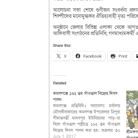
আলোচনা সভা শেষে গুণীজন সংবর্ধনা প্রদ
শিল্পীদের মনোমুগ্ধকর ঐতিহ্যবাহী নৃত্য পরি
অনুষ্ঠানে জেলার বিভিন্ন এলাকা থেকে আগত 
আদিবাসী সংগঠনের প্রতিনিধি, গণমাধ্যমকর্মী এব
Share this:
X
Facebook
Print
Related
কমলগঞ্জে ১৬২ তম সাঁওতাল বিদ্রোহ দিবস
পালন
কমলগঞ্জ প্রতিনিধি॥ যথাযোগ্য মর্যাদায়
মৌলভীবাজারের কমলগঞ্জ উপজেলার ত্রিপুরা
সীমান্তবর্তী মাধবপুর ইউনিয়নের পাড়–য়া
বিলে সাঁওতাল পল্লীতে ১৬২ তম সাঁওতাল
বিদ্রোহ দিবস পালন করা হয়। শুক্রবার ৩০
শ্রীমঙ
জুন বিকাল সাড়ে চারটায় সাঁওতাল বিদ্রোহ
July 1, 2017