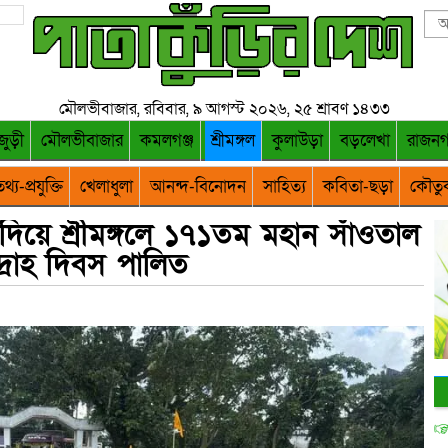
মৌলভীবাজার, রবিবার, ৯ আগস্ট ২০২৬, ২৫ শ্রাবণ ১৪৩৩
জুড়ী
মৌলভীবাজার
কমলগঞ্জ
শ্রীমঙ্গল
কুলাউড়া
বড়লেখা
রাজন
থ্য-প্রযুক্তি
খেলাধুলা
আনন্দ-বিনোদন
সাহিত্য
কবিতা-ছড়া
কৌতু
দিয়ে শ্রীমঙ্গলে ১৭১তম মহান সাঁওতাল
্রোহ দিবস পালিত