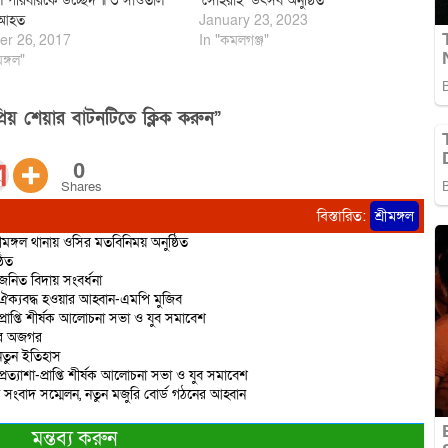
ল পরিবারকে উচ্ছেদ ॥ ৩ সাঁওতাল
‘সোহরাই’ উৎসব অনুষ্ঠিত
 আহত
January 23, 2023
er 26, 2017
In "কমলগঞ্জ"
মঙ্গল"
িয় শেয়ার বাটনটিতে ক্লিক করুন”
0
Shares
বিস্তারিত:
শ্রীমঙ্গল
ীমঙ্গল থানায় ওসির মতবিনিময় অনুষ্ঠিত
ঠিত
জনিত বিদায় সংবর্ধনা
ক্যবদ্ধ হওয়ার আহ্বান-এমপি মুজিব
-প্রাপ্তি শীর্ষক আলোচনা সভা ও যুব সমাবেশ
ির অজগর
 নতুন ইতিহাস
প্রত্যাশা-প্রাপ্তি শীর্ষক আলোচনা সভা ও যুব সমাবেশ
তে সংবাদ সম্মেলন, নতুন মজুরি বোর্ড গঠনের আহ্বান
মন্তব্য করুন