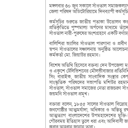
মঙ্গলবার ৩০ জুন সকালে সাঁওতাল সমাজকল্যা
জেলা পরিষদ অডিটোরিয়ামে দিনব্যাপী কর্মস
কর্মসূচির শুরুতে জাতীয় পতাকা উত্তোলন করা 
প্রতিকৃতিতে পুষ্পমাল্য অর্পণের মাধ্যমে তা
সাঁওতাল নারী-পুরুষের অংশগ্রহণে একটি বর্ণাঢ্য র
বালিশিরা ভ্যালির সাঁওতাল পারগানা ও প্রব
স্বপন সাঁওতালের সঞ্চালনায় অনুষ্ঠিত আলোচনা
কর্মকর্তা মো. জিয়াউর রহমান।
বিশেষ অতিথি হিসেবে বক্তব্য দেন উপজেলা মৎস্
ও একুশে টেলিভিশনের মৌলভীবাজার প্রতিনিধি ব
সিং বারাইক, জাতীয় সাংবাদিক সংস্থার কেন্দ
সাংস্কৃতিক পরিষদের সভাপতি মশিউর রহমান 
সাঁওতাল, সাঁওতাল সমাজের নেতা রাজচরণ সাঁও
জয়মনি সাঁওতাল প্রমূখ।
বক্তারা বলেন, ১৮৫৫ সালের সাঁওতাল বিদ্রো
জনগোষ্ঠীর আত্মমর্যাদা, অধিকার ও অস্তিত্ব র
আত্মত্যাগ বাংলাদেশের উপমহাদেশের মুক্তি-
গৌরবময় ইতিহাস তুলে ধরা এবং আদিবাসী জনগোষ
করার আহ্বান জানান তারা।