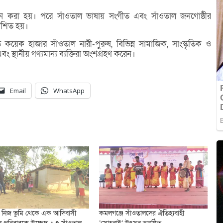
ান করা হয়। পরে সাঁওতাল ভাষায় সংগীত এবং সাঁওতাল জনগোষ্ঠীর
বেশিত হয়।
কয়েক হাজার সাঁওতাল নারী-পুরুষ, বিভিন্ন সামাজিক, সাংস্কৃতিক ও
ং স্থানীয় গণ্যমান্য ব্যক্তিরা অংশগ্রহণ করেন।
Email
WhatsApp
্গল নিজ ভুমি থেকে এক আদিবাসী
কমলগঞ্জে সাঁওতালদের ঐতিহ্যবাহী