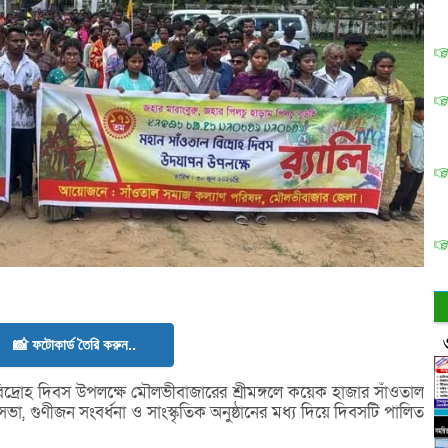
📸 ফটোকার্ড তৈরি করুন..
্রোহ দিবস উপলক্ষে মৌলভীবাজারের শ্রীমঙ্গলে কয়েক হাজার সাঁওতাল
 সভা, গুণীজন সংবর্ধনা ও সাংস্কৃতিক অনুষ্ঠানের মধ্য দিয়ে দিবসটি পালিত