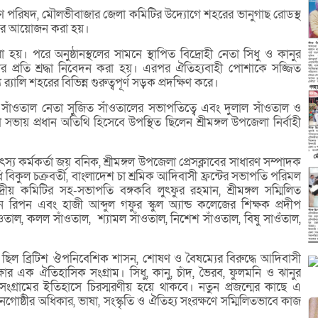
ণ পরিষদ, মৌলভীবাজার জেলা কমিটির উদ্যোগে শহরের ভানুগাছ রোডস্থ
ূচির আয়োজন করা হয়।
হয়। পরে অনুষ্ঠানস্থলের সামনে স্থাপিত বিদ্রোহী নেতা সিধু ও কানুর
ঁদের প্রতি শ্রদ্ধা নিবেদন করা হয়। এরপর ঐতিহ্যবাহী পোশাকে সজ্জিত
‌্যালি শহরের বিভিন্ন গুরুত্বপূর্ণ সড়ক প্রদক্ষিণ করে।
ীণ সাঁওতাল নেতা সুজিত সাঁওতালের সভাপতিত্বে এবং দুলাল সাঁওতাল ও
 সভায় প্রধান অতিথি হিসেবে উপস্থিত ছিলেন শ্রীমঙ্গল উপজেলা নির্বাহী
য কর্মকর্তা জয় বনিক, শ্রীমঙ্গল উপজেলা প্রেসক্লাবের সাধারণ সম্পাদক
িকুল চক্রবর্তী, বাংলাদেশ চা শ্রমিক আদিবাসী ফ্রন্টের সভাপতি পরিমল
্রীয় কমিটির সহ-সভাপতি বঙ্গকবি লুৎফুর রহমান, শ্রীমঙ্গল সম্মিলিত
রিপন এবং হাজী আব্দুল গফুর স্কুল অ্যান্ড কলেজের শিক্ষক প্রদীপ
তাল, কলল সাঁওতাল, শ্যামল সাঁওতাল, নিশেশ সাঁওতাল, বিষু সাওঁতাল,
হ ছিল ব্রিটিশ ঔপনিবেশিক শাসন, শোষণ ও বৈষম্যের বিরুদ্ধে আদিবাসী
ক্ষার এক ঐতিহাসিক সংগ্রাম। সিধু, কানু, চাঁদ, ভৈরব, ফুলমনি ও ঝানুর
সংগ্রামের ইতিহাসে চিরস্মরণীয় হয়ে থাকবে। নতুন প্রজন্মের কাছে এ
্ঠীর অধিকার, ভাষা, সংস্কৃতি ও ঐতিহ্য সংরক্ষণে সম্মিলিতভাবে কাজ