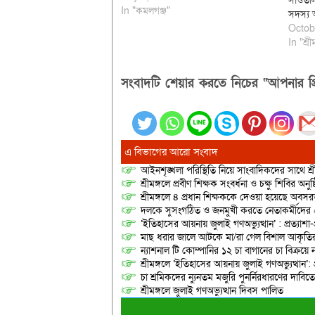
সাঁওতা
দিবস পালন করা হয়। সাঁওতাল নেতা লাল
In "কমলগঞ্জ"
সদস্য
বাবু সরেনের সভাপতিত্বে ও জেমস সরেনের
Octob
সঞ্চালনায় আলোচনা সভায় প্রধান অতিথি
In "শ্রী
হিসাবে…
সংবাদটি শেয়ার করতে নিচের “আপনার প্র
এ বিভাগের আরো সংবাদ
আইনশৃঙ্খলা পরিস্থিতি নিয়ে সাংবাদিকদের সাথে শ্র
শ্রীমঙ্গলে প্রবীণ শিক্ষক সংবর্ধনা ও চক্ষু শিবির অনুষ্
শ্রীমঙ্গলে ৪ প্রধান শিক্ষককে দেওয়া হয়েছে অবসর
দলকে সুসংগঠিত ও জনমুখী করতে নেতাকর্মীদের ঐ
‘ইতিহাসের আয়নায় জুলাই গণঅভ্যুত্থান’ : প্রত্যাশা
মাছ ধরার জালে আটকে মা/রা গেল বিশাল আকৃত
ন্যাশনাল টি কোম্পানির ১২ চা বাগানের চা বিক্রয়ে
শ্রীমঙ্গলে ‘ইতিহাসের আয়নায় জুলাই গণঅভ্যুত্থান’: 
চা শ্রমিকদের ন্যুনতম মজুরি পুনর্নিরধারণের দাবি
শ্রীমঙ্গলে জুলাই গণঅভ্যুত্থান দিবস পালিত