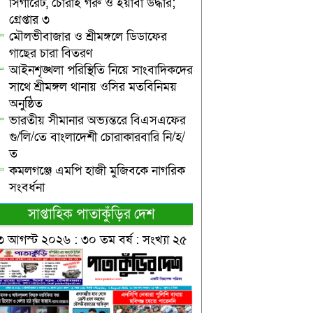
সিগারেট, চোরাই গরু ও ইয়াবা উদ্ধার;
গ্রেপ্তার ৩
মৌলভীবাজার ও শ্রীমঙ্গলে ডিডাফের
গাছের চারা বিতরণ
আইনশৃঙ্খলা পরিস্থিতি নিয়ে সাংবাদিকদের
সাথে শ্রীমঙ্গল থানায় ওসির মতবিনিময়
অনুষ্ঠিত
ভারতীয় সীমানার অভ্যন্তরে বিএসএফের
গু/লি/তে বাংলাদেশী চোরাকারবারি নি/হ/
ত
কমলগঞ্জে এমপি হাজী মুজিবকে নাগরিক
সংবর্ধনা
সাপ্তাহিক পাতাকুঁড়ির দেশ
৩ আগস্ট ২০২৬ : ৩০ তম বর্ষ : সংখ্যা ২৫