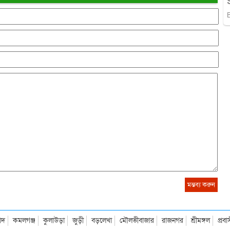
াদ
কমলগঞ্জ
কুলাউড়া
জুড়ী
বড়লেখা
মৌলভীবাজার
রাজনগর
শ্রীমঙ্গল
প্রব