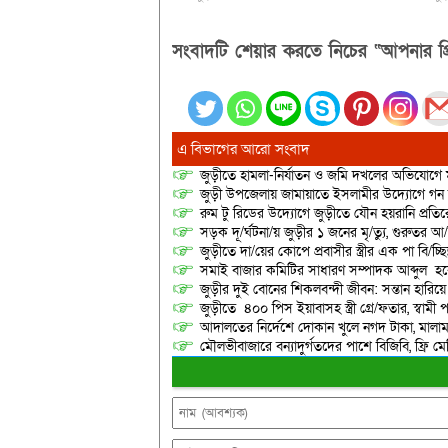
সংবাদটি শেয়ার করতে নিচের “আপনার প্র
এ বিভাগের আরো সংবাদ
জুড়ীতে হামলা-নির্যাতন ও জমি দখলের অভিযোগে ম
জুড়ী উপজেলায় জামায়াতে ইসলামীর উদ্যোগে গন
রুম টু রিডের উদ্যোগে জুড়ীতে যৌন হয়রানি প্রতির
সড়ক দূ/র্ঘটনা/য় জুড়ীর ১ জনের মৃ/ত্যু, গুরুতর 
জুড়ীতে দা/য়ের কোপে প্রবাসীর স্ত্রীর এক পা বি/চ্ছিন
সমাই বাজার কমিটির সাধারণ সম্পাদক আব্দুল হকে
জুড়ীর দুই বোনের শিকলবন্দী জীবন: সন্তান হারি
জুড়ীতে ৪০০ পিস ইয়াবাসহ স্ত্রী গ্রে/ফতার, স্বামী
আদালতের নির্দেশে দোকান খুলে নগদ টাকা, মালামাল
মৌলভীবাজারে বন্যাদুর্গতদের পাশে বিজিবি, ফ্রি ম