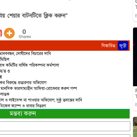
িয় শেয়ার বাটনটিতে ক্লিক করুন”
0
Shares
বিস্তারিত:
জুড়ী
ানববন্ধন, দোষীদের বিচারের দাবি
 মিছিল
োধ কমিটির বার্ষিক পরিকল্পনা কর্মশালা
আ/হ/ত ৩
্ন
র বিরুদ্ধে প্রতারণার অভিযোগ
য়ে মানসিক ভারসাম্যহীন আফিয়া-রোবেনার করুণ গল্প
 পলাতক
 ও লাইসেন্স না পাওয়ার অভিযোগ, সুষ্ঠু তদন্তের দাবি
েডিকেল ক্যাম্প ও খাবার বিতরণ
মন্তব্য করুন