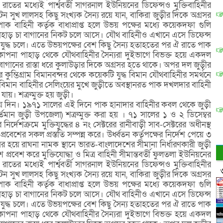
ের মধ্যেই পার্শ্ববর্তী সাগরনাল ইউনিয়নের ডিফেন্সও মুক্তিবাহিনীর
েন সুখ লালসহ কিছু সংখ্যক সৈন্য রয়ে যান, বাকিরা জুড়ীর দিকে অগ্রসর
াক বাহিনী কর্তৃক বাধাপ্রাপ্ত হলে উভয় পক্ষের মধ্যে কয়েকদফা গুলি
পাহাড় চা বাগানের নিকট চলে আসে। যৌথ বাহিনীও এখানে এসে ডিফেন্স
ড যুদ্ধ চলে। এতে উভয়পক্ষের বেশ কিছু সৈন্য হতাহতের পর ঐ রাতে পাক
কাপনা পাহাড় থেকে যৌথবাহিনীর সৈন্যরা দুইভাগে বিভক্ত হয়ে একদল
 চা বাগানের রাস্তা ধরে কুলাউড়ার দিকে অগ্রসর হতে থাকে। অপর দল জুড়ীর
ুম্ভিগ্রাম বিমানবন্দর থেকে কয়েকটি যুদ্ধ বিমান যৌথবাহিনীর সমর্থনে
িমান বাহিনীর সেলিংয়ের মুখে জুড়ীতে অবস্থানরত পাক দখলদার বাহিনী
যায়। শত্রুমুক্ত হয় জুড়ী।
ীয় দিন। ১৯৭১ সালের এই দিনে পাক হানাদার বাহিনীর কবল থেকে জুড়ী
মান জুড়ী উপজেলা) শত্রুমুক্ত করা হয় । ৭১ সালের ১ ও ২ ডিসেম্বর
ের নির্দেশক্রমে মুক্তিযুদ্ধের ৪ নং সেক্টরের রানীবাড়ী সাব-সেক্টরের অধীনস্থ
প্রবেশের সকল প্রস্ততি সম্পন্ন করে। উর্ধ্বতন কর্তৃপক্ষের নির্দেশ পেয়ে ৩
সর হয়ে রাঘনা নামক স্থানে ভারত-বাংলাদেশের সীমানা নির্ধারণকারী জুড়ী
 প্রবেশ করে মুক্তিযোদ্ধা ও মিত্র বাহিনী সীমান্তবর্তী ফুলতলা ইউনিয়নের
ের মধ্যেই পার্শ্ববর্তী সাগরনাল ইউনিয়নের ডিফেন্সও মুক্তিবাহিনীর
েন সুখ লালসহ কিছু সংখ্যক সৈন্য রয়ে যান, বাকিরা জুড়ীর দিকে অগ্রসর
াক বাহিনী কর্তৃক বাধাপ্রাপ্ত হলে উভয় পক্ষের মধ্যে কয়েকদফা গুলি
পাহাড় চা বাগানের নিকট চলে আসে। যৌথ বাহিনীও এখানে এসে ডিফেন্স
ড যুদ্ধ চলে। এতে উভয়পক্ষের বেশ কিছু সৈন্য হতাহতের পর ঐ রাতে পাক
কাপনা পাহাড় থেকে যৌথবাহিনীর সৈন্যরা দুইভাগে বিভক্ত হয়ে একদল