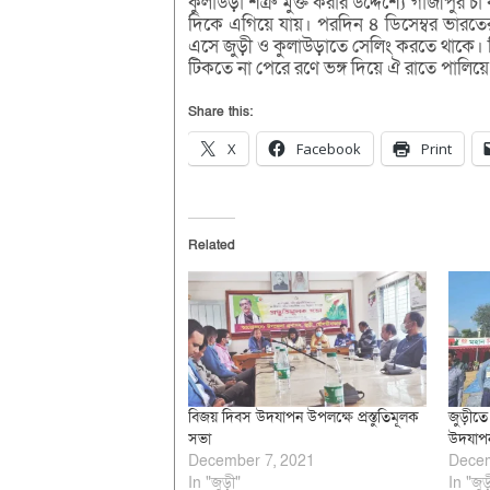
কুলাউড়া শত্রু মুক্ত করার উদ্দেশ্যে গাজীপুর
দিকে এগিয়ে যায়। পরদিন ৪ ডিসেম্বর ভারতের ক
এসে জুড়ী ও কুলাউড়াতে সেলিং করতে থাকে। ব
টিকতে না পেরে রণে ভঙ্গ দিয়ে ঐ রাতে পালিয়ে য
Share this:
X
Facebook
Print
Related
বিজয় দিবস উদযাপন উপলক্ষে প্রস্তুতিমূলক
জুড়ীতে
সভা
উদযাপ
December 7, 2021
Decem
In "জুড়ী"
In "জুড়