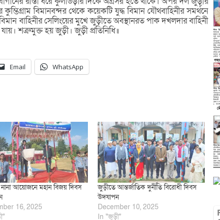
 চা বাগানের রাস্তা ধরে কুলাউড়ার দিকে অগ্রসর হতে থাকে। অপর দল জুড়ীর
ুম্ভিগ্রাম বিমানবন্দর থেকে কয়েকটি যুদ্ধ বিমান যৌথবাহিনীর সমর্থনে
িমান বাহিনীর সেলিংয়ের মুখে জুড়ীতে অবস্থানরত পাক দখলদার বাহিনী
ায়। শত্রুমুক্ত হয় জুড়ী। জুড়ী প্রতিনিধি॥
Email
WhatsApp
 নানা আয়োজনে মহান বিজয় দিবস
জুড়ীতে আন্তর্জাতিক দুর্নীতি বিরোধী দিবস
ন
উদযাপন
ber 16, 2025
December 10, 2025
ী"
In "জুড়ী"