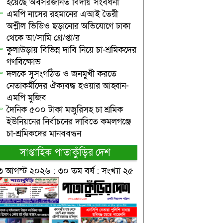
হয়েছে অবসরজনিত বিদায় সংবর্ধনা
এমপি নাসের রহমানের এআই তৈরী
অশ্লীল ভিডিও ছড়ানোর অভিযোগে ঢাকা
থেকে আ/সামি গ্রে/প্তা/র
কুলাউড়ায় বিভিন্ন দাবি নিয়ে চা-শ্রমিকদের
গণবিক্ষোভ
দলকে সুসংগঠিত ও জনমুখী করতে
নেতাকর্মীদের ঐক্যবদ্ধ হওয়ার আহ্বান-
এমপি মুজিব
দৈনিক ৫০০ টাকা মজুরিসহ চা শ্রমিক
ইউনিয়নের নির্বাচনের দাবিতে কমলগঞ্জে
চা-শ্রমিকদের মানববন্ধন
সাপ্তাহিক পাতাকুঁড়ির দেশ
৩ আগস্ট ২০২৬ : ৩০ তম বর্ষ : সংখ্যা ২৫