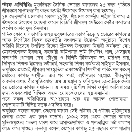
স্টাফ প্রতিনিধি॥
মুক্তচিন্তার দৈনিক ভোরের কাগজের ২৫ বছর পূর্তিতে
শ্রীমঙ্গলে সাপ্তাহব্যাপী রজত জয়ন্তী উৎসবের উদ্বোধন করা হয়েছে।
১৪ ফেব্রুয়ারি মঙ্গলবার সকাল ১১টায় শ্রীমঙ্গল কেন্দ্রীয় শহীদ মিনারে এ
উৎসবের উদ্বোধন ঘোষনা করেন বিজিবি শ্রীমঙ্গল সেক্টরের সেক্টর কমান্ডার
কর্ণেল আশরাফুল ইসলাম।
পাঠক ফোরাম সভাপতি জহর তরফদারের সভাপতিত্বে ও ভোরের কাগজের
স্টাফ রির্পোটার বিকুল চক্রবর্তীর সঞ্চালনায় উদ্বোধনী অনুষ্ঠানে বিশেষ
অতিথি হিসেবে উপস্থিত ছিলেন শ্রীমঙ্গল উপজেলা নির্বাহী কর্মকর্তা মো:
মোবাশশেরুল ইসলাম, সহকারী কমিশনার ভূমি বিশ্বজিৎ পাল, প্রেসক্লাব
সভাপতি গোপাল দেব চৌধুরী ও বিশিষ্ট চিকিৎসক ডা: হরিপদ রায়,
সিনিয়র শিক্ষক দ্বীপেন্দ্র ভট্টাচার্য, সহকারী শিক্ষা কর্মকর্তা সাইফুল ইসলাম,
অনুষ্ঠারে প্রথমেই শ্রীমঙ্গল সাংস্কৃতিক একাডেমীর শিল্পীরা পরিবেশন করেন
ভোরের কাগজ সংগীত। এর পর পরই স্বাধীনতার সংগ্রামে বীরত্বপূর্ণ
অবদান রাখায় বীর মুক্তিযোদ্ধা এম এ মন্নান ও ফনি ভূষন চক্রবর্তীকে দেয়া
হয় ভোরের কাগজ সম্মাননা। এ সময় সৃষ্টিশীল শিক্ষা ফর্মুলা আবিস্কারের
জন্য অবসর প্রাপ্ত শিক্ষিকা অঞ্জনা ঘোষকেও দেয়া হয় সম্মাননা।
পরে সকল অতিথিদের অংশগ্রহনে শুরু হয় আনন্দ শোভাযাত্রা।
শোভাযাত্রাটি বিভিন্ন সড়ক প্রদক্ষিন করে।
অনুষ্ঠানে বক্তারা বলেন, ভোরের কাগজ সেই পত্রিকা যে পত্রিকা মুক্তিযুদ্ধের
চেতনা থেকে এক চুলও নড়েনি। ১৯৯২ সাল থেকে ভোরের কাগজ
মুক্তিডযুদ্ধের চেতনা ধারণ করে অসাম্প্রদায়িক ও গনতান্ত্রিক চর্চা লালনে
কাজ করে যাচ্ছে। বক্তারা বলেন, ভোরের কাগজ ২৫ বছরের কাল যাত্রায়