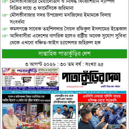
মৌলভীবাজারে মেয়াদোত্তীর্ণ ও নিষিদ্ধ ফিজিশিয়ান স্যাম্পল
বিক্রির দায়ে ৩ ফার্মেসিকে জরিমানা
মৌলভীবাজার সদর উপজেলা মসজিদের ইমামকে বিদায়
সংবর্ধনা
কমলগঞ্জে সাবেক তহশিলদার সৈয়দ রফিকুল ইসলামের ইন্তেকাল
আদিবাসীরা এদেশের নাগরিক হলেও রাষ্ট্রীয় অনেক সুযোগ সুবিধা
থেকে এখনো বঞ্চিত-ভাইস চ্যান্সেলর জহিরুল হক
সাপ্তাহিক পাতাকুঁড়ির দেশ
৩ আগস্ট ২০২৬ : ৩০ তম বর্ষ : সংখ্যা ২৫