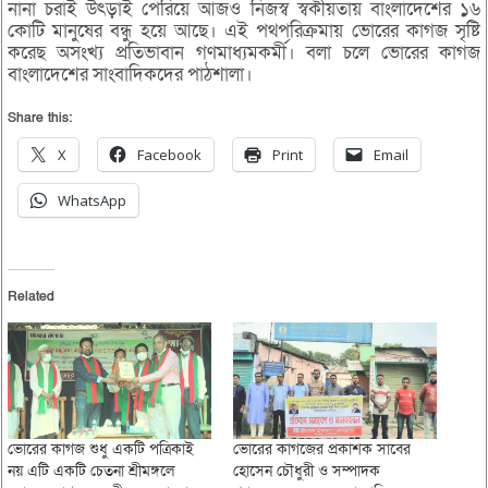
নানা চরাই উৎড়াই পেরিয়ে আজও নিজস্ব স্বকীয়তায় বাংলাদেশের ১৬
কোটি মানুষের বন্ধু হয়ে আছে। এই পথপরিক্রমায় ভোরের কাগজ সৃষ্টি
করেছ অসংখ্য প্রতিভাবান গণমাধ্যমকর্মী। বলা চলে ভোরের কাগজ
বাংলাদেশের সাংবাদিকদের পাঠশালা।
Share this:
X
Facebook
Print
Email
WhatsApp
Related
ভোরের কাগজ শুধু একটি পত্রিকাই
ভোরের কাগজের প্রকাশক সাবের
নয় এটি একটি চেতনা শ্রীমঙ্গলে
হোসেন চৌধুরী ও সম্পাদক