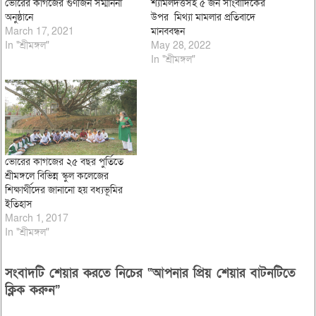
ভোরের কাগজের গুণীজন সম্মাননা
শ্যামলদত্তসহ ৫ জন সাংবাদিকের
অনুষ্ঠানে
উপর মিথ্যা মামলার প্রতিবাদে
March 17, 2021
মানববন্ধন
In "শ্রীমঙ্গল"
May 28, 2022
In "শ্রীমঙ্গল"
ভোরের কাগজের ২৫ বছর পুর্তিতে
শ্রীমঙ্গলে বিভিন্ন স্কুল কলেজের
শিক্ষার্থীদের জানানো হয় বধ্যভূমির
ইতিহাস
March 1, 2017
In "শ্রীমঙ্গল"
সংবাদটি শেয়ার করতে নিচের “আপনার প্রিয় শেয়ার বাটনটিতে
ক্লিক করুন”