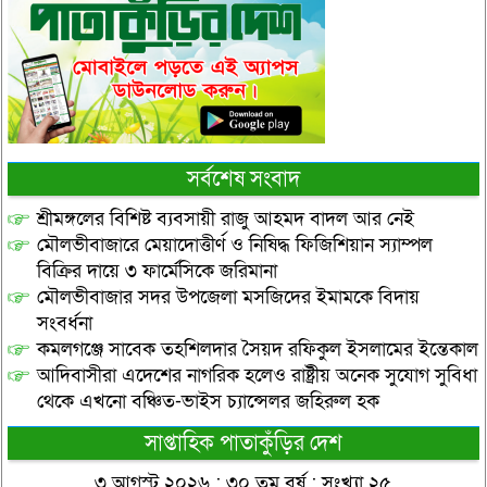
সর্বশেষ সংবাদ
শ্রীমঙ্গলের বিশিষ্ট ব্যবসায়ী রাজু আহমদ বাদল আর নেই
মৌলভীবাজারে মেয়াদোত্তীর্ণ ও নিষিদ্ধ ফিজিশিয়ান স্যাম্পল
বিক্রির দায়ে ৩ ফার্মেসিকে জরিমানা
মৌলভীবাজার সদর উপজেলা মসজিদের ইমামকে বিদায়
সংবর্ধনা
কমলগঞ্জে সাবেক তহশিলদার সৈয়দ রফিকুল ইসলামের ইন্তেকাল
আদিবাসীরা এদেশের নাগরিক হলেও রাষ্ট্রীয় অনেক সুযোগ সুবিধা
থেকে এখনো বঞ্চিত-ভাইস চ্যান্সেলর জহিরুল হক
সাপ্তাহিক পাতাকুঁড়ির দেশ
৩ আগস্ট ২০২৬ : ৩০ তম বর্ষ : সংখ্যা ২৫