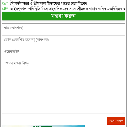
মৌলভীবাজার ও শ্রীমঙ্গলে ডিডাফের গাছের চারা বিতরণ
আইনশৃঙ্খলা পরিস্থিতি নিয়ে সাংবাদিকদের সাথে শ্রীমঙ্গল থানায় ওসির মতবিনিময় অনু
মন্তব্য করুন