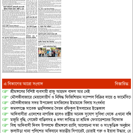
এ বিভাগের আরো সংবাদ
বিস্তারিত:
শ্রীমঙ্গলের বিশিষ্ট ব্যবসায়ী রাজু আহমদ বাদল আর নেই
মৌলভীবাজারে মেয়াদোত্তীর্ণ ও নিষিদ্ধ ফিজিশিয়ান স্যাম্পল বিক্রির দায়ে ৩ ফার্মেসিক
মৌলভীবাজার সদর উপজেলা মসজিদের ইমামকে বিদায় সংবর্ধনা
কমলগঞ্জে সাবেক তহশিলদার সৈয়দ রফিকুল ইসলামের ইন্তেকাল
আদিবাসীরা এদেশের নাগরিক হলেও রাষ্ট্রীয় অনেক সুযোগ সুবিধা থেকে এখনো বঞ্চি
মজুরি বৃদ্ধি, গেজেট বাতিলসহ ৪ দফা দাবিতে চা শ্রমিক ফেডারেশনের বিক্ষোভ
বিশ্ব আদিবাসী দিবস উপলক্ষে শ্রীমঙ্গলে র‌্যালি, আলোচনা সভা ও সাংস্কৃতিক অনুষ্ঠান
কুলাউড়া থানা পুলিশের অভিযানে ভারতীয় সিগারেট, চোরাই গরু ও ইয়াবা উদ্ধার; গ্রেপ্