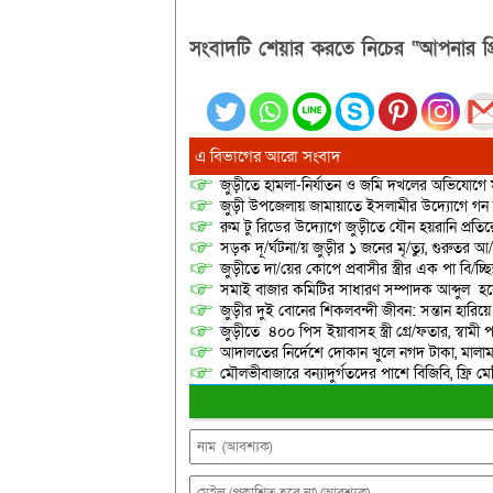
সংবাদটি শেয়ার করতে নিচের “আপনার প্র
এ বিভাগের আরো সংবাদ
জুড়ীতে হামলা-নির্যাতন ও জমি দখলের অভিযোগে ম
জুড়ী উপজেলায় জামায়াতে ইসলামীর উদ্যোগে গন
রুম টু রিডের উদ্যোগে জুড়ীতে যৌন হয়রানি প্রতির
সড়ক দূ/র্ঘটনা/য় জুড়ীর ১ জনের মৃ/ত্যু, গুরুতর 
জুড়ীতে দা/য়ের কোপে প্রবাসীর স্ত্রীর এক পা বি/চ্ছিন
সমাই বাজার কমিটির সাধারণ সম্পাদক আব্দুল হকে
জুড়ীর দুই বোনের শিকলবন্দী জীবন: সন্তান হারি
জুড়ীতে ৪০০ পিস ইয়াবাসহ স্ত্রী গ্রে/ফতার, স্বামী
আদালতের নির্দেশে দোকান খুলে নগদ টাকা, মালামাল
মৌলভীবাজারে বন্যাদুর্গতদের পাশে বিজিবি, ফ্রি ম