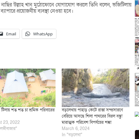
্মদ নাছির উল্লাহ খান মুঠোফোনে যোগাযোগ করলে তিনি বলেন, ভজিটিলায়
ব্যাপারে প্রয়োজনীয় ব্যবস্থা নেওয়া হবে।
Email
WhatsApp
র্ণ টিলায় শত শত চা শ্রমিক পরিবারের
বড়লেখায় পাহাড় কেটে রাস্তা সম্প্রসারণে
বেরিয়ে আসছে শিলা পাথরের বিরল বস্তু!
t 23, 2022
মারাত্মক পরিবেশ বিপর্যয়ের শঙ্কা
লভীবাজার"
March 6, 2024
In "বড়লেখা"