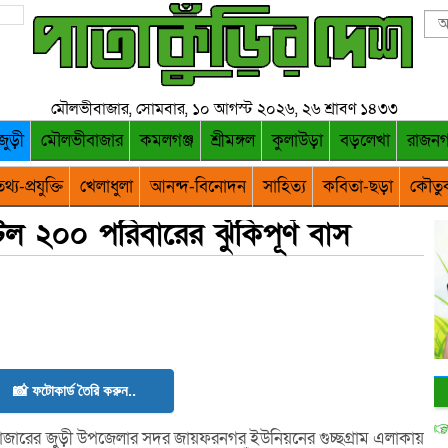
মৌলভীবাজার, সোমবার, ১০ আগস্ট ২০২৬, ২৬ শ্রাবণ ১৪৩৩
জুড়ী
মৌলভীবাজার
কমলগঞ্জ
শ্রীমঙ্গল
কুলাউড়া
বড়লেখা
রাজন
থ্য-প্রযুক্তি
খেলাধুলা
আনন্দ-বিনোদন
সাহিত্য
কবিতা-ছড়া
কৌতু
ল ২০০ পরিবারের ঝুঁকিপূর্ণ বাস
📸 ফটোকার্ড তৈরি করুন..
বাজারের জুড়ী উপজেলার সদর জায়ফরনগর ইউনিয়নের গুচ্ছগ্রাম এলাকায়