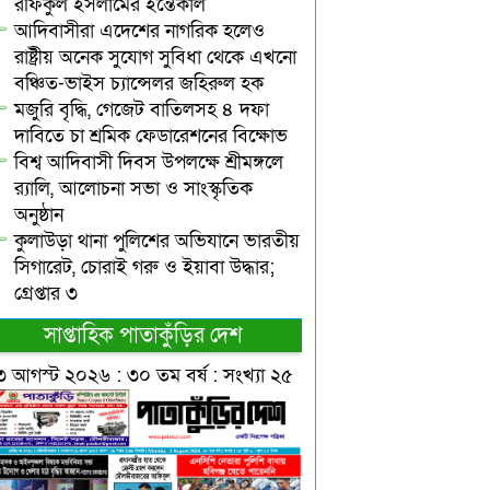
রফিকুল ইসলামের ইন্তেকাল
আদিবাসীরা এদেশের নাগরিক হলেও
রাষ্ট্রীয় অনেক সুযোগ সুবিধা থেকে এখনো
বঞ্চিত-ভাইস চ্যান্সেলর জহিরুল হক
মজুরি বৃদ্ধি, গেজেট বাতিলসহ ৪ দফা
দাবিতে চা শ্রমিক ফেডারেশনের বিক্ষোভ
বিশ্ব আদিবাসী দিবস উপলক্ষে শ্রীমঙ্গলে
র‌্যালি, আলোচনা সভা ও সাংস্কৃতিক
অনুষ্ঠান
কুলাউড়া থানা পুলিশের অভিযানে ভারতীয়
সিগারেট, চোরাই গরু ও ইয়াবা উদ্ধার;
গ্রেপ্তার ৩
সাপ্তাহিক পাতাকুঁড়ির দেশ
৩ আগস্ট ২০২৬ : ৩০ তম বর্ষ : সংখ্যা ২৫