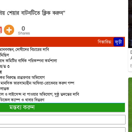
িয় শেয়ার বাটনটিতে ক্লিক করুন”
0
Shares
বিস্তারিত:
জুড়ী
ানববন্ধন, দোষীদের বিচারের দাবি
 মিছিল
োধ কমিটির বার্ষিক পরিকল্পনা কর্মশালা
আ/হ/ত ৩
্ন
র বিরুদ্ধে প্রতারণার অভিযোগ
য়ে মানসিক ভারসাম্যহীন আফিয়া-রোবেনার করুণ গল্প
 পলাতক
 ও লাইসেন্স না পাওয়ার অভিযোগ, সুষ্ঠু তদন্তের দাবি
েডিকেল ক্যাম্প ও খাবার বিতরণ
মন্তব্য করুন