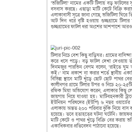
‘ভজিটিলা’ নামের একটি টিলায় বড় ফাটলের সৃষ
বসবাস করছে। এছাড়া মাটি কেটে বিক্রি কর
এলাকাবাসী সূত্রে জানা গেছে, ভজিটিলা ঘিরে 
আট দিন ধরে বৃষ্টি হওয়ায় গুচ্ছগ্রামে টিল
গুচ্ছগ্রামের ফাটল ধরা অংশের আশপাশে আরও
টিলার নিচে বেশ কিছু বাড়িঘর। গ্রামের বাসিন্দ
করে ধসে পড়ে। বড় ফাটল দেখা দেওয়ায় তাঁ
দিনমজুর পারভিন বেগম বলেন, ‘রাইতে ঘুম 
কই।’ নাম প্রকাশ না করার শর্তে স্থানীয় এক
বিভিন্ন স্থানে মাটি খুঁড়ে ছোট ছোট পাথর ব
কালীনগর গ্রামে টিলার উপর ও নিচে ২০-২৫টি বা
রফিক মিয়া অভিযোগ করেন, এলাকার কিছু লোক ট
জায়গায় নিয়ে যাওয়া হয়। মাটিবহনকারী ট্র
ইউনিয়ন পরিষদের (ইউপি) ৬ নম্বর ওয়ার্ডে
এলাকায় অন্তত ২০০ পরিবার ঝুঁকি নিয়ে বাস করছে
হয়েছে। তবে হতাহতের ঘটনা ঘটেনি। জায়ফরন
মাটি কেটে ও পাথর খুঁড়ে বিক্রি বের করায় ভজিট
একাধিকবার প্রতিবেদন পাঠানো হয়েছে।