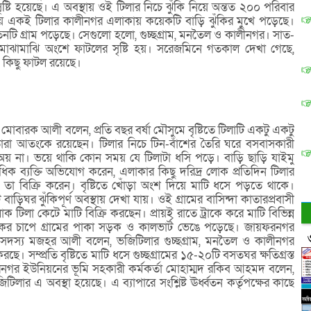
্টি হয়েছে। এ অবস্থায় ওই টিলার নিচে ঝুঁকি নিয়ে অন্তত ২০০ পরিবার
ায় একই টিলার কালীনগর এলাকায় কয়েকটি বাড়ি ঝুঁকির মুখে পড়েছে।
তিনটি গ্রাম পড়েছে। সেগুলো হলো, গুচ্ছগ্রাম, মনতৈল ও কালীনগর। সাত-
ার মাঝামাঝি অংশে ফাটলের সৃষ্টি হয়। সরেজমিনে গতকাল দেখা গেছে,
 কিছু ফাটল রয়েছে।
া মোবারক আলী বলেন, প্রতি বছর বর্ষা মৌসুমে বৃষ্টিতে টিলাটি একটু একটু
রা আতংকে রয়েছেন। টিলার নিচে টিন-বাঁশের তৈরি ঘরে বসবাসকারী
অয় না। ভয়ে থাকি কোন সময় যে টিলাটা ধসি পড়ে। বাড়ি ছাড়ি যাইমু
াধিক ব্যক্তি অভিযোগ করেন, এলাকার কিছু দরিদ্র লোক প্রতিদিন টিলার
ের তা বিক্রি করেন। বৃষ্টিতে খোঁড়া অংশ দিয়ে মাটি ধসে পড়তে থাকে।
ড়িঘর ঝুঁকিপূর্ণ অবস্থায় দেখা যায়। ওই গ্রামের বাসিন্দা কাতারপ্রবাসী
িলা কেটে মাটি বিক্রি করছেন। প্রায়ই রাতে ট্রাকে করে মাটি বিভিন্ন
াকের চাপে গ্রামের পাকা সড়ক ও কালভার্ট ভেঙে পড়েছে। জায়ফরনগর
র সদস্য মজহর আলী বলেন, ভজিটিলার গুচ্ছগ্রাম, মনতৈল ও কালীনগর
। সম্প্রতি বৃষ্টিতে মাটি ধসে গুচ্ছগ্রামের ১৫-২০টি বসতঘর ক্ষতিগ্রস্ত
গর ইউনিয়নের ভূমি সহকারী কর্মকর্তা মোহাম্মদ রকিব আহমদ বলেন,
িলার এ অবস্থা হয়েছে। এ ব্যাপারে সংশ্লিষ্ট ঊর্ধ্বতন কর্তৃপক্ষের কাছে