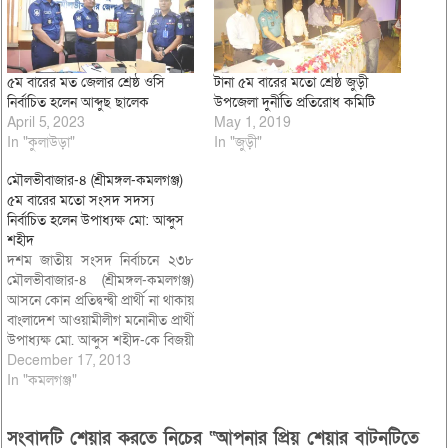
৫ম বারের মত জেলার শ্রেষ্ঠ ওসি
টানা ৫ম বারের মতো শ্রেষ্ঠ জুড়ী
নির্বাচিত হলেন আব্দুছ ছালেক
উপজেলা দুর্নীতি প্রতিরোধ কমিটি
April 5, 2023
May 1, 2019
In "কুলাউড়া"
In "জুড়ী"
মৌলভীবাজার-৪ (শ্রীমঙ্গল-কমলগঞ্জ)
৫ম বারের মতো সংসদ সদস্য
নির্বাচিত হলেন উপাধ্যক্ষ মো: আব্দুস
শহীদ
দশম জাতীয় সংসদ নির্বাচনে ২৩৮
মৌলভীবাজার-৪ (শ্রীমঙ্গল-কমলগঞ্জ)
আসনে কোন প্রতিদ্বন্দ্বী প্রার্থী না থাকায়
বাংলাদেশ আওয়ামীলীগ মনোনীত প্রার্থী
উপাধ্যক্ষ মো. আব্দুস শহীদ-কে বিজয়ী
ঘোষনা করা হয়েছে। গত ১৪ ডিসেম্বর
December 17, 2013
শনিবার মৌলভীবাজার জেলা রিটার্নিং
In "কমলগঞ্জ"
অফিসারের কার্যালয় থেকে জেলা
রিটার্ণিং অফিসার মৌলভীবাজার
সংবাদটি শেয়ার করতে নিচের “আপনার প্রিয় শেয়ার বাটনটিতে
জেলার প্রশাসক মো: কামরুল হাসান