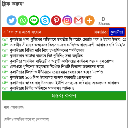
স্বাক্ষরিত এক গণবিজ্ঞপ্তির মাধ্যমে
ক্লিক করুন”
তাকে বিজয়ী…
0
Shares
এ বিভাগের আরো সংবাদ
বিস্তারিত:
কুলাউড়া
কুলাউড়া থানা পুলিশের অভিযানে ভারতীয় সিগারেট, চোরাই গরু ও ইয়াবা উদ্ধার; গ্রেপ্
ভারতীয় সীমানার অভ্যন্তরে বিএসএফের গু/লি/তে বাংলাদেশী চোরাকারবারি নি/হ/ত
কুলাউড়ায় বিভিন্ন দাবি নিয়ে চা-শ্রমিকদের গণবিক্ষোভ
কুলাউড়ার ভাটেরা বাজারে বিট পুলিশিং সভা অনুষ্ঠিত
কুলাউড়া পাবলিক লাইব্রেরী’র অস্থায়ী কার্যালয়ের কার্যক্রম শুরু ও বৃক্ষরোপণ
রেলওয়ে পুলিশের সহায়তায় নিখোঁজ শিশুটি ফিরলো স্বজনদের কাছে
কুলাউড়ার টিলাগাঁও ইউনিয়নে চেয়ারম্যান মেম্বারদের দ্বন্ধের নিষ্পত্তি
কুলাউড়ায় ১০০ পিস ইয়াবাসহ মা/দক কারবারি গ্রে/ফ/তার
কুলাউড়ায় অবৈধ বালু উত্তোলনে ইউপি সদস্যকে জরিমানা, একজনের কারাদণ্ড
কুলাউড়ায় ডিবির অভিযানে মাদকসহ আটক ২
মন্তব্য করুন