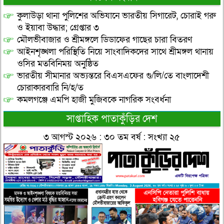
কুলাউড়া থানা পুলিশের অভিযানে ভারতীয় সিগারেট, চোরাই গরু
ও ইয়াবা উদ্ধার; গ্রেপ্তার ৩
মৌলভীবাজার ও শ্রীমঙ্গলে ডিডাফের গাছের চারা বিতরণ
আইনশৃঙ্খলা পরিস্থিতি নিয়ে সাংবাদিকদের সাথে শ্রীমঙ্গল থানায়
ওসির মতবিনিময় অনুষ্ঠিত
ভারতীয় সীমানার অভ্যন্তরে বিএসএফের গু/লি/তে বাংলাদেশী
চোরাকারবারি নি/হ/ত
কমলগঞ্জে এমপি হাজী মুজিবকে নাগরিক সংবর্ধনা
সাপ্তাহিক পাতাকুঁড়ির দেশ
৩ আগস্ট ২০২৬ : ৩০ তম বর্ষ : সংখ্যা ২৫