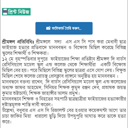
📸 ফটোকার্ড তৈরি করুন..
শ্রীমঙ্গল প্রতিনিধি॥
শ্রীমঙ্গলে সদ্য এস এস সি পাস করা মেধাবী ছাত্র
ফাইয়াজ হত্যার প্রতিবাদে মানববন্ধন ও বিক্ষোভ মিছিল করেছে বিভিন্ন
স্কুলের শিক্ষার্থী ও শিক্ষকরা।
১২ মে বৃহস্পতিবার দুপুরে ফাইয়াজের শিক্ষা প্রতিষ্টান শ্রীমঙ্গল দি বার্ডস
রেসিসিয়্যাল মডেল স্কুল এন্ড কলেজ থেকে শিক্ষার্থীরা একটি বিক্ষোভ
মিছিল বের হয়। পরে মিছিলে বিভিন্ন স্কুলের ছাত্ররা এসে যোগ দেয়। বিক্ষুভ
মিছিল শেষে কলেজ রোডস্থ প্রেসক্লাব প্রাঙ্গনে অনুষ্ঠিত হয় মানববন্ধন ।
মানবন্ধনে বক্তব্য রাখেন, দি বার্ডস রেসিসিয়্যাল মডেল স্কুল এন্ড কলেজের
অধ্যক্ষ জাফর আহমেদ, সিনিয়র শিক্ষক কুমুদ রঞ্জন দেব, প্রভাষক জয়ন্ত
কুমার ভট্টাচার্য্য, শিক্ষক জাহাঙ্গীর আলম প্রমুখ।
মানববন্ধনে শিক্ষক ও নিহতের সহপাঠি ছাত্রছাত্রীরা ফাইয়াজের হত্যাকারীর
দৃষ্টান্তমুলক শাস্তি দাবী করেন।
উল্লেখ্য, বধুবার এস এস সি রিজালন্ট বের হওয়ার কয়েকঘন্টা আগে তার
চাচা জাকির মিয়া ধারালো ছুড়ি দিয়ে উপযুপুরি আঘাত করে তাকে হত্যা
করে।