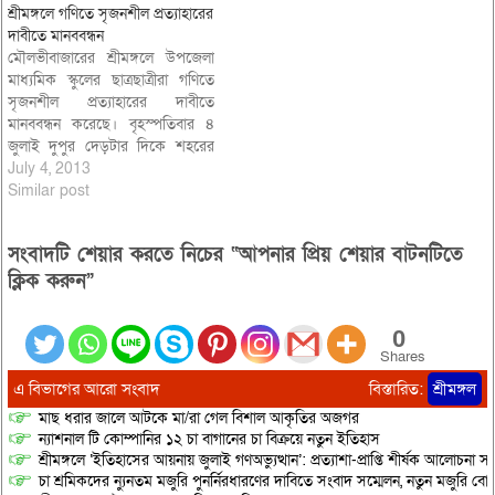
শ্রীমঙ্গলে গণিতে সৃজনশীল প্রত্যাহারের
দাবীতে মানববন্ধন
মৌলভীবাজারের শ্রীমঙ্গলে উপজেলা
মাধ্যমিক স্কুলের ছাত্রছাত্রীরা গণিতে
সৃজনশীল প্রত্যাহারের দাবীতে
মানববন্ধন করেছে। বৃহস্পতিবার ৪
জুলাই দুপুর দেড়টার দিকে শহরের
পৌর চৌহমুনায় সরকারী বালিকা উচ্চ
July 4, 2013
বিদ্যালয়, বার্ডস রেসিডেন্সিয়্যাল মডেল
Similar post
স্কুল এন্ড কলেজ ও উদয়ন বালিকা উচ্চ
বিদ্যালয়ের প্রায় ৫শতাধিক ছাত্রছাত্রী
সংবাদটি শেয়ার করতে নিচের “আপনার প্রিয় শেয়ার বাটনটিতে
আধাঘন্টা ব্যাপী এ মানববন্ধনে অংশ
নেয়। বার্ডস রেসিডেন্সিয়্যাল মডেল
ক্লিক করুন”
স্কুল এন্ড…
0
Shares
এ বিভাগের আরো সংবাদ
বিস্তারিত:
শ্রীমঙ্গল
মাছ ধরার জালে আটকে মা/রা গেল বিশাল আকৃতির অজগর
ন্যাশনাল টি কোম্পানির ১২ চা বাগানের চা বিক্রয়ে নতুন ইতিহাস
শ্রীমঙ্গলে ‘ইতিহাসের আয়নায় জুলাই গণঅভ্যুত্থান’: প্রত্যাশা-প্রাপ্তি শীর্ষক আলোচনা
চা শ্রমিকদের ন্যুনতম মজুরি পুনর্নিরধারণের দাবিতে সংবাদ সম্মেলন, নতুন মজুরি বো