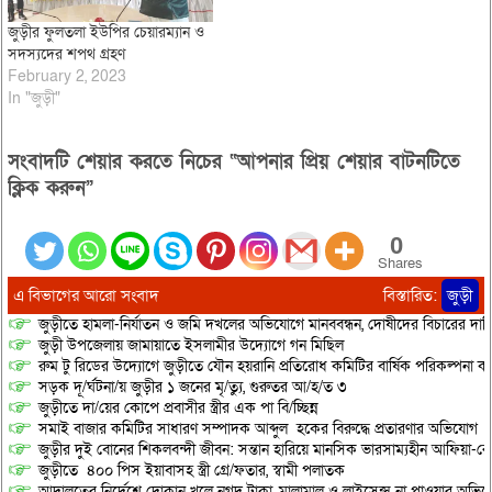
জুড়ীর ফুলতলা ইউপির চেয়ারম্যান ও
সদস্যদের শপথ গ্রহণ
February 2, 2023
In "জুড়ী"
সংবাদটি শেয়ার করতে নিচের “আপনার প্রিয় শেয়ার বাটনটিতে
ক্লিক করুন”
0
Shares
এ বিভাগের আরো সংবাদ
বিস্তারিত:
জুড়ী
জুড়ীতে হামলা-নির্যাতন ও জমি দখলের অভিযোগে মানববন্ধন, দোষীদের বিচারের দাব
জুড়ী উপজেলায় জামায়াতে ইসলামীর উদ্যোগে গন মিছিল
রুম টু রিডের উদ্যোগে জুড়ীতে যৌন হয়রানি প্রতিরোধ কমিটির বার্ষিক পরিকল্পনা কর
সড়ক দূ/র্ঘটনা/য় জুড়ীর ১ জনের মৃ/ত্যু, গুরুতর আ/হ/ত ৩
জুড়ীতে দা/য়ের কোপে প্রবাসীর স্ত্রীর এক পা বি/চ্ছিন্ন
সমাই বাজার কমিটির সাধারণ সম্পাদক আব্দুল হকের বিরুদ্ধে প্রতারণার অভিযোগ
জুড়ীর দুই বোনের শিকলবন্দী জীবন: সন্তান হারিয়ে মানসিক ভারসাম্যহীন আফিয়া-র
জুড়ীতে ৪০০ পিস ইয়াবাসহ স্ত্রী গ্রে/ফতার, স্বামী পলাতক
আদালতের নির্দেশে দোকান খুলে নগদ টাকা, মালামাল ও লাইসেন্স না পাওয়ার অভিযোগ, 