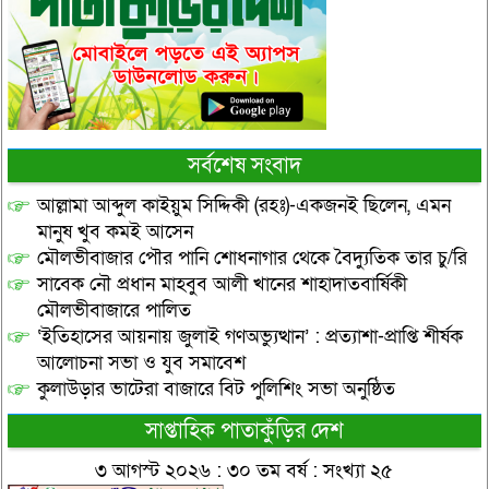
সর্বশেষ সংবাদ
আল্লামা আব্দুল কাইয়ুম সিদ্দিকী (রহঃ)-একজনই ছিলেন, এমন
মানুষ খুব কমই আসেন
মৌলভীবাজার পৌর পানি শোধনাগার থেকে বৈদ্যুতিক তার চু/রি
সাবেক নৌ প্রধান মাহবুব আলী খানের শাহাদাতবার্ষিকী
মৌলভীবাজারে পালিত
‘ইতিহাসের আয়নায় জুলাই গণঅভ্যুত্থান’ : প্রত্যাশা-প্রাপ্তি শীর্ষক
আলোচনা সভা ও যুব সমাবেশ
কুলাউড়ার ভাটেরা বাজারে বিট পুলিশিং সভা অনুষ্ঠিত
সাপ্তাহিক পাতাকুঁড়ির দেশ
৩ আগস্ট ২০২৬ : ৩০ তম বর্ষ : সংখ্যা ২৫