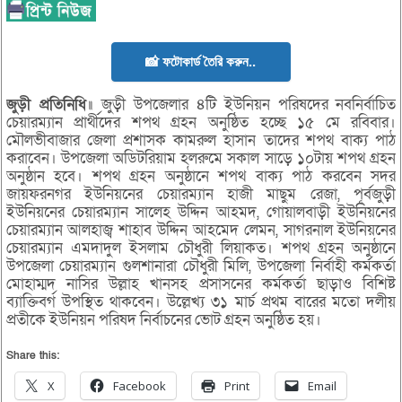
📸 ফটোকার্ড তৈরি করুন..
জুড়ী প্রতিনিধি
॥ জুড়ী উপজেলার ৪টি ইউনিয়ন পরিষদের নবনির্বাচিত
চেয়ারম্যান প্রার্থীদের শপথ গ্রহন অনুষ্ঠিত হচ্ছে ১৫ মে রবিবার।
মৌলভীবাজার জেলা প্রশাসক কামরুল হাসান তাদের শপথ বাক্য পাঠ
করাবেন। উপজেলা অডিটরিয়াম হলরুমে সকাল সাড়ে ১০টায় শপথ গ্রহন
অনুষ্ঠান হবে। শপথ গ্রহন অনুষ্ঠানে শপথ বাক্য পাঠ করবেন সদর
জায়ফরনগর ইউনিয়নের চেয়ারম্যান হাজী মাছুম রেজা, পূর্বজুড়ী
ইউনিয়নের চেয়ারম্যান সালেহ উদ্দিন আহমদ, গোয়ালবাড়ী ইউনিয়নের
চেয়ারম্যান আলহাজ্ব শাহাব উদ্দিন আহমেদ লেমন, সাগরনাল ইউনিয়নের
চেয়ারম্যান এমদাদুল ইসলাম চৌধুরী লিয়াকত। শপথ গ্রহন অনুষ্ঠানে
উপজেলা চেয়ারম্যান গুলশানারা চৌধুরী মিলি, উপজেলা নির্বাহী কর্মকর্তা
মোহাম্মদ নাসির উল্লাহ খানসহ প্রসাসনের কর্মকর্তা ছাড়াও বিশিষ্ট
ব্যাক্তিবর্গ উপস্থিত থাকবেন। উল্লেখ্য ৩১ মার্চ প্রথম বারের মতো দলীয়
প্রতীকে ইউনিয়ন পরিষদ নির্বাচনের ভোট গ্রহন অনুষ্ঠিত হয়।
Share this:
X
Facebook
Print
Email