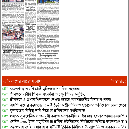
এ বিভাগের আরো সংবাদ
বিস্তারিত:
কমলগঞ্জে এমপি হাজী মুজিবকে নাগরিক সংবর্ধনা
শ্রীমঙ্গলে প্রবীণ শিক্ষক সংবর্ধনা ও চক্ষু শিবির অনুষ্ঠিত
শ্রীমঙ্গলে ৪ প্রধান শিক্ষককে দেওয়া হয়েছে অবসরজনিত বিদায় সংবর্ধনা
এমপি নাসের রহমানের এআই তৈরী অশ্লীল ভিডিও ছড়ানোর অভিযোগে ঢাকা থেকে আ/সা
কুলাউড়ায় বিভিন্ন দাবি নিয়ে চা-শ্রমিকদের গণবিক্ষোভ
দলকে সুসংগঠিত ও জনমুখী করতে নেতাকর্মীদের ঐক্যবদ্ধ হওয়ার আহ্বান-এমপি মু
দৈনিক ৫০০ টাকা মজুরিসহ চা শ্রমিক ইউনিয়নের নির্বাচনের দাবিতে কমলগঞ্জে চা-শ্
বড়লেখায় দুর্গম এলাকায় কমিউনিটি ক্লিনিক নির্মাণের উদ্যোগ নিচ্ছে সরকার- নাসির