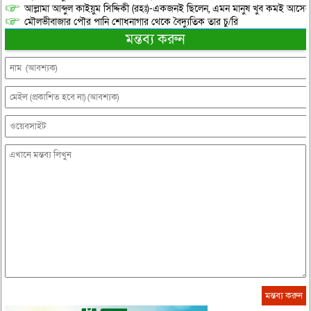
আল্লামা আব্দুল কাইয়ুম সিদ্দিকী (রহঃ)-একজনই ছিলেন, এমন মানুষ খুব কমই আসেন
মৌলভীবাজার পৌর পানি শোধনাগার থেকে বৈদ্যুতিক তার চু/রি
মন্তব্য করুন