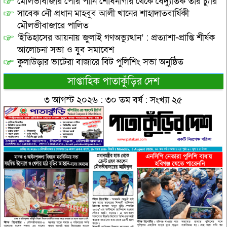
মৌলভীবাজার পৌর পানি শোধনাগার থেকে বৈদ্যুতিক তার চু/রি
সাবেক নৌ প্রধান মাহবুব আলী খানের শাহাদাতবার্ষিকী
মৌলভীবাজারে পালিত
‘ইতিহাসের আয়নায় জুলাই গণঅভ্যুত্থান’ : প্রত্যাশা-প্রাপ্তি শীর্ষক
আলোচনা সভা ও যুব সমাবেশ
কুলাউড়ার ভাটেরা বাজারে বিট পুলিশিং সভা অনুষ্ঠিত
সাপ্তাহিক পাতাকুঁড়ির দেশ
৩ আগস্ট ২০২৬ : ৩০ তম বর্ষ : সংখ্যা ২৫