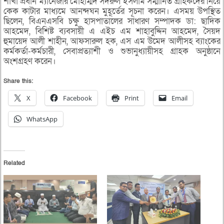
শাখা প্রধান ম্যানেজার মোহাম্মদ সদরুল ইসলাম সম্মানিত গ্রাহকদের নিয়ে
কেক কাটার মাধ্যমে আনন্দঘন মুহূর্তের সূচনা করেন। এসময় উপস্থিত
ছিলেন, বিএনএসবি চক্ষু হাসপাতালের সাধারণ সম্পাদক ডা: ছাদিক
আহমেদ, বিশিষ্ট ব্যবসায়ী এ এইচ এম শাহাবুদ্দিন আহমেদ, সৈয়দ
হুমায়েদ আলী শাহীন, আফসারুল হক, এস এম উমেদ আলীসহ ব্যাংকের
কর্মকর্তা-কর্মচারী, সেবাপ্রত্যাশী ও শুভানুধ্যায়ীসহ গ্রাহক অনুষ্ঠানে
অংশগ্রহণ করেন।
Share this:
X
Facebook
Print
Email
WhatsApp
Related