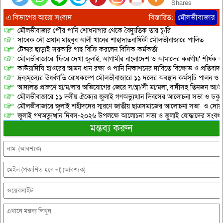
Shares
এ বিভাগের আরো সংবাদ
বিস্তারিত:
মৌলভীবাজার
মৌলভীবাজার পৌর পানি শোধনাগার থেকে বৈদ্যুতিক তার চু/রি
সাবেক নৌ প্রধান মাহবুব আলী খানের শাহাদাতবার্ষিকী মৌলভীবাজারে পালিত
টেন্ডার ছাড়াই সরকারি গাছ বিক্রি করলেন বিসিক কর্মকর্তা
মৌলভীবাজারে ‘ফিরে দেখা জুলাই, আগামীর বাংলাদেশ ও আমাদের করণীয়’ শীর্ষক আ
কাউয়াদিঘি হাওরের আমন ধান রক্ষা ও পানি নিষ্কাশনের দাবিতে বিক্ষোভ ও প্রতিবাদ
দ্রব্যমূল্যের ঊর্ধ্বগতি রোধকল্পে মৌলভীবাজারে ১১ দলের অবস্থান কর্মসূচি পালন ও স
আদালত প্রাঙ্গণে হা/ম/লার অভিযোগের জেরে স/ন্ত্রা/সী মা/মলা, বাদীসহ তিনজন আ/হ
মৌলভীবাজারে ১১ দলীয় ঐক্যের জুলাই গণঅভ্যুত্থান দিবসের আলোচনা সভা ও ডকুমেন্
মৌলভীবাজারে জুলাই শহীদদের স্মরণে জাতীয় ছাত্রসমাজের আলোচনা সভা ও দোয়
জুলাই গণঅভ্যুত্থান দিবস-২০২৬ উপলক্ষে আলোচনা সভা ও জুলাই যোদ্ধাদের সংবর্ধ
মন্তব্য করুন