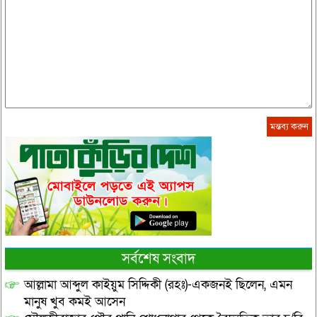
সর্বশেষ সংবাদ
আল্লামা আব্দুল কাইয়ুম সিদ্দিকী (রহঃ)-একজনই ছিলেন, এমন
মানুষ খুব কমই আসেন