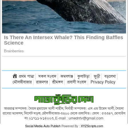
প্রথম পাতা
সকল সংবাদ
কমলগঞ্জ
কুলাউড়া
জুড়ী
বড়লেখা
মৌলভীবাজার
রাজনগর
শ্রীমঙ্গল
প্রবাসী সংবাদ
Privacy Policy
ভারপ্রাপ্ত সম্পাদক: সৈয়দ হুমায়েদ আলী শাহীন, নির্বাহী সম্পাদক: এস এম উমেদ আলী, সৈয়দা
রাবেয়া ম্যানশন, সিলেট সড়ক, মৌলভীবাজার-৩২০০ থেকে প্রকাশিত। ফোন : ৫৩৩৪৭, মোবাইল
নং ০১৭১১-৮১৪০০৩, E-mail : umedntv@gmail.com
Social Media Auto Publish
Powered By :
XYZScripts.com