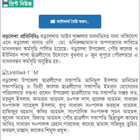
📸 ফটোকার্ড তৈরি করুন..
বড়লেখা প্রতিনিধি॥
বড়লেখায় আইন শৃঙ্খলার অবনতিসহ নানা অভিযোগ
এনে বড়লেখা থানার ওসি মো. মনিরুজ্জামান’র অপসারণের দাবিতে
মানববন্ধন কর্মসূচি পালিত হয়েছে। বড়লেখা উপজেলা, পৌর কলেজ ও
ইউনিয়ন শাখা ছাত্রলীগের উদ্যোগে বুধবার ৮ জুন দুপুরে পৌরশহরে এ
মানববন্ধন কর্মসূচি অনুষ্ঠিত হয়।
বড়লেখা উপজেলা ছাত্রলীগের সভাপতি তানিমুল ইসলাম তানিমের
সভাপতিত্বে ও ডিগ্রী কলেজ ছাত্রলীগের সভাপতি ইমরান হোসেনের
পরিচালনায় বক্তব্য রাখেন উপজেলা ছাত্রলীগের সহ-সভাপতি সঞ্জয় দত্ত,
ময়নুল ইসলাম, কামরান আহমদ, চ¤পক দাস, ছালেক আহমদ, সাধারণ
স¤পাদক সাহেদুল ইসলাম, যুগ্ম সাধারণ স¤পাদক ফরহাদ আহমদ,
হাফিজুর রহমান, কবির আহমদ, সাংগঠনিক স¤পাদক সুমন আহমদ,
জুনেদ আহমদ, রিফাত আহমদ, পৌর ছাত্রলীগ সভাপতি ছিদ্রাতুল কাদের
আবির, সাধারণ স¤পাদক রেহান পারভেজ, কনেজ, ছামাদ, সজিবুর, তুহিন,
ফয়ছল, মান্নান, জাকের শিমুল প্রমুখ।