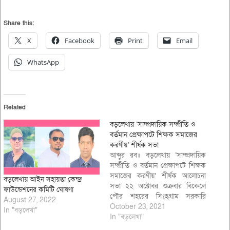
Share this:
X
Facebook
Print
Email
WhatsApp
Related
বড়লেখায় ‘সাম্প্রদায়িক সম্প্রীতি ও
বর্তমান প্রেক্ষাপটে শিক্ষক সমাজের
করণীয়’ শীর্ষক সভা
আব্দুর রব॥ বড়লেখায় ‘সাম্প্রদায়িক
সম্প্রীতি ও বর্তমান প্রেক্ষাপটে শিক্ষক
সমাজের করণীয়’ শীর্ষক আলোচনা
বড়লেখায় আইন সহায়তা কেন্দ্র
সভা ২২ অক্টোবর শুক্রবার বিকেলে
ফাউন্ডেশনের কমিটি ঘোষণা
পৌর শহরের সিংহগ্রাম সরকারি
August 27, 2022
প্রাথমিক বিদ্যালয় মিলনায়তনে অনুষ্ঠিত
October 23, 2021
In "বড়লেখা"
হয়। বাংলাদেশ প্রাথমিক বিদ্যালয়
In "বড়লেখা"
সহকারী শিক্ষক সমিতি উপজেলা শাখা