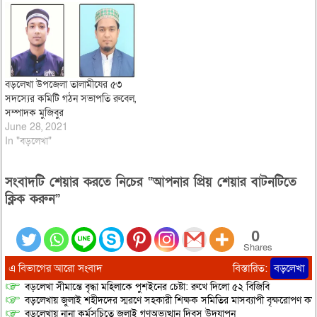
এই সভার আয়োজন করে। সমিতির
জ্যেষ্ঠ সহ সভাপতি শুভাশিষ দে শুভ্র’র
সভাপতিত্বে ও সাধারণ স¤পাদক…
বড়লেখা উপজেলা তালামীযের ৫৩
সদস্যের কমিটি গঠন সভাপতি রুবেল,
সম্পাদক মুজিবুর
June 28, 2021
In "বড়লেখা"
সংবাদটি শেয়ার করতে নিচের “আপনার প্রিয় শেয়ার বাটনটিতে
ক্লিক করুন”
0
Shares
এ বিভাগের আরো সংবাদ
বিস্তারিত:
বড়লেখা
বড়লেখা সীমান্তে বৃদ্ধা মহিলাকে পুশইনের চেষ্টা: রুখে দিলো ৫২ বিজিবি
বড়লেখায় জুলাই শহীদদের স্মরণে সহকারী শিক্ষক সমিতির মাসব্যাপী বৃক্ষরোপণ কর্ম
বড়লেখায় নানা কর্মসূচিতে জুলাই গণঅভ্যুত্থান দিবস উদযাপন