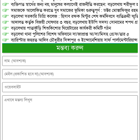
ব্যক্তিগত স্বার্থের জন্য নয়, মানুষের কল্যাণেই রাজনীতি করছেন: বড়লেখায় শরীফুল হ
সমাজকে আলোকিত করতে যুব সমাজের ভূমিকা গুরুত্বপূর্ণ : ডক্টর মোস্তাফিজুর রহম
বড়লেখা সরকারি ডিগ্রি কলেজ : হিসাব রক্ষক মিন্টুর শেষ কর্মদিবসে ব্যতিক্রমী স্মৃ
আদালত কর্তৃক বিজয়ী ঘোষণার ৩ বছর, বড়লেখায় ইউপি সদস্য সোনামের শপথ গ্র
বড়লেখায় পাতাকুঁড়ি শিশুকিশোর থিয়েটারের কার্যকরী কমিটি গঠন
বড়লেখা থানা পুলিশের বিশেষ অভিযানে সা/জাপ্রাপ্ত আ/সা/মিসহ গ্রে/ফ/তার ৫
ব্যারিস্টার জহরত আদিব চৌধুরীর সিঙ্গাপুর ও ইন্দোনেশিয়ায় সার্ফ পার্লামেন্টারিয়ান্স স্
মন্তব্য করুন