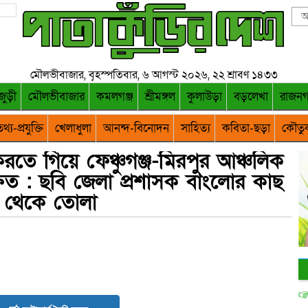
মৌলভীবাজার, বৃহস্পতিবার, ৬ আগস্ট ২০২৬, ২২ শ্রাবণ ১৪৩৩
জুড়ী
মৌলভীবাজার
কমলগঞ্জ
শ্রীমঙ্গল
কুলাউড়া
বড়লেখা
রাজন
থ্য-প্রযুক্তি
খেলাধুলা
আনন্দ-বিনোদন
সাহিত্য
কবিতা-ছড়া
কৌতু
তে গিয়ে ফেঞ্চুগঞ্জ-মিরপুর আঞ্চলিক
্ষত : ছবি জেলা প্রশাসক বাংলোর কাছ
থেকে তোলা