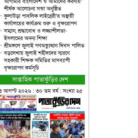
আগামীর বাংলাদেশ ও আমাদের করণীয়’
শীর্ষক আলোচনা সভা অনুষ্ঠিত
কুলাউড়া পাবলিক লাইব্রেরী’র অস্থায়ী
কার্যালয়ের কার্যক্রম শুরু ও বৃক্ষরোপণ
সম্মান, শ্রদ্ধাবোধ ও লজ্জাশীলতা-
ইসলামের অনন্য শিক্ষা
শ্রীমঙ্গলে জুলাই গণঅভ্যুত্থান দিবস পালিত
বড়লেখায় জুলাই শহীদদের স্মরণে
সহকারী শিক্ষক সমিতির মাসব্যাপী
বৃক্ষরোপণ কর্মসূচি
সাপ্তাহিক পাতাকুঁড়ির দেশ
৩ আগস্ট ২০২৬ : ৩০ তম বর্ষ : সংখ্যা ২৫