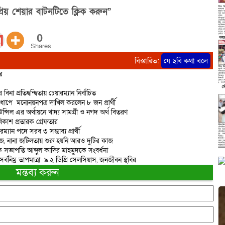
িয় শেয়ার বাটনটিতে ক্লিক করুন”
0
Shares
বিস্তারিত:
যে ছবি কথা বলে
র
রতিদ্বন্দ্বিতায় চেয়ারম্যান নির্বাচিত
াপে মনোনয়নপত্র দাখিল করলেন ৮ জন প্রার্থী
্সিল এর অর্থায়নে খাদ্য সামগ্রী ও নগদ অর্থ বিতরণ
কাশ প্রতারক গ্রেফতার
যান পদে সরব ৩ সম্ভাব্য প্রার্থী
কাজ, নানা জটিলতায় শুরু হয়নি আরও দুটির কাজ
ক সভাপতি আব্দুল কাদির মাহমুদকে সংবর্ধনা
্বনিম্ন তাপমাত্রা ৯.২ ডিগ্রি সেলসিয়াস, জনজীবন স্থবির
মন্তব্য করুন