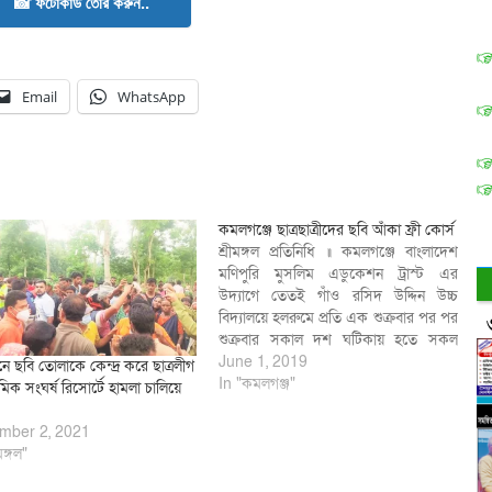
📸 ফটোকার্ড তৈরি করুন..
Email
WhatsApp
কমলগঞ্জে ছাত্রছাত্রীদের ছবি আঁকা ফ্রী কোর্স
শ্রীমঙ্গল প্রতিনিধি ॥ কমলগঞ্জে বাংলাদেশ
মণিপুরি মুসলিম এডুকেশন ট্রাস্ট এর
উদ্যাগে তেতই গাঁও রসিদ উদ্দিন উচ্চ
বিদ্যালয়ে হলরুমে প্রতি এক শুক্রবার পর পর
শুক্রবার সকাল দশ ঘটিকায় হতে সকল
শ্রেনী ছাত্রছাত্রীদের ফ্রী ছবি আঁকা প্রশিক্ষণ
June 1, 2019
নে ছবি তোলাকে কেন্দ্র করে ছাত্রলীগ
হচ্ছে। এই কোর্সে প্রশিক্ষক হিসাবে রয়েছে
In "কমলগঞ্জ"
রমিক সংঘর্ষ রিসোর্টে হামলা চালিয়ে
চিত্রশিল্পী মঈন উদ্দীন। ছোটবেলা থেকে ছবি
আঁকা শখ মঈন…
mber 2, 2021
মঙ্গল"