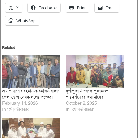
X
Facebook
Print
Email
WhatsApp
Related
এমপি নাসের রহমানকে মৌলভীবাজার
দুর্গাপূজা উপলক্ষে পূজামণ্ডপ
জেলা স্বেচ্ছাসেবক দলের শুভেচ্ছা
পরিদর্শনে রেজিনা নাসের
February 14, 2026
October 2, 2025
In "মৌলভীবাজার"
In "মৌলভীবাজার"