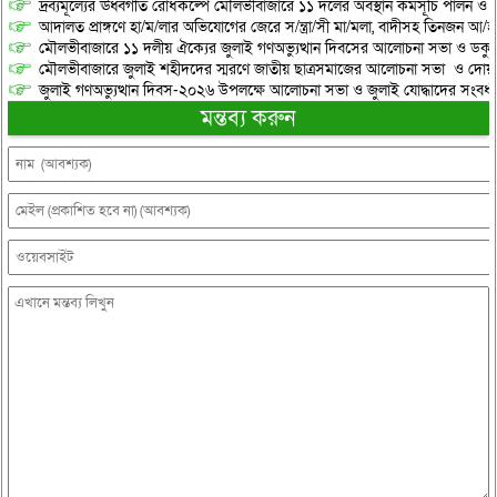
দ্রব্যমূল্যের ঊর্ধ্বগতি রোধকল্পে মৌলভীবাজারে ১১ দলের অবস্থান কর্মসূচি পালন ও স
আদালত প্রাঙ্গণে হা/ম/লার অভিযোগের জেরে স/ন্ত্রা/সী মা/মলা, বাদীসহ তিনজন আ/হ
মৌলভীবাজারে ১১ দলীয় ঐক্যের জুলাই গণঅভ্যুত্থান দিবসের আলোচনা সভা ও ডকুমেন্
মৌলভীবাজারে জুলাই শহীদদের স্মরণে জাতীয় ছাত্রসমাজের আলোচনা সভা ও দোয়
জুলাই গণঅভ্যুত্থান দিবস-২০২৬ উপলক্ষে আলোচনা সভা ও জুলাই যোদ্ধাদের সংবর্ধ
মন্তব্য করুন