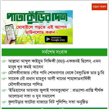
সর্বশেষ সংবাদ
আল্লামা আব্দুল কাইয়ুম সিদ্দিকী (রহঃ)-একজনই ছিলেন, এমন
মানুষ খুব কমই আসেন
মৌলভীবাজার পৌর পানি শোধনাগার থেকে বৈদ্যুতিক তার চু/রি
সাবেক নৌ প্রধান মাহবুব আলী খানের শাহাদাতবার্ষিকী
মৌলভীবাজারে পালিত
‘ইতিহাসের আয়নায় জুলাই গণঅভ্যুত্থান’ : প্রত্যাশা-প্রাপ্তি শীর্ষক
আলোচনা সভা ও যুব সমাবেশ
কুলাউড়ার ভাটেরা বাজারে বিট পুলিশিং সভা অনুষ্ঠিত