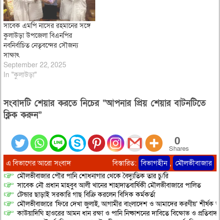
সাবেক এমপি নাসের রহমানের সঙ্গে
কুলাউড়া উপজেলা বিএনপির
নবনির্বাচিত নেতৃবন্দের সৌজন্য
সাক্ষাৎ
September 22, 2025
In "কুলাউড়া"
সংবাদটি শেয়ার করতে নিচের “আপনার প্রিয় শেয়ার বাটনটিতে
ক্লিক করুন”
0
Shares
এ বিভাগের আরো সংবাদ
বিস্তারিত:
বিভাগহীন
,
মৌলভীবাজার
মৌলভীবাজার পৌর পানি শোধনাগার থেকে বৈদ্যুতিক তার চু/রি
সাবেক নৌ প্রধান মাহবুব আলী খানের শাহাদাতবার্ষিকী মৌলভীবাজারে পালিত
টেন্ডার ছাড়াই সরকারি গাছ বিক্রি করলেন বিসিক কর্মকর্তা
মৌলভীবাজারে ‘ফিরে দেখা জুলাই, আগামীর বাংলাদেশ ও আমাদের করণীয়’ শীর্ষক আ
কাউয়াদিঘি হাওরের আমন ধান রক্ষা ও পানি নিষ্কাশনের দাবিতে বিক্ষোভ ও প্রতিবাদ