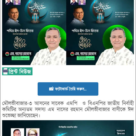
📸 ফটোকার্ড তৈরি করুন..
মৌলভীবাজার-৩ আসনের সাবেক এমপি ও বিএনপির জাতীয় নির্বাহী
কমিটির অন্যতম সদস্য এম নাসের রহমান মৌলভীবাজার বাসীকে ঈদ
শুভেচ্ছা জানিয়েছেন।