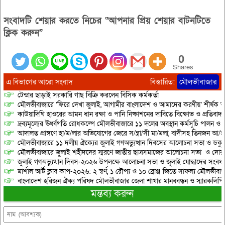
সংবাদটি শেয়ার করতে নিচের “আপনার প্রিয় শেয়ার বাটনটিতে
ক্লিক করুন”
0
Shares
এ বিভাগের আরো সংবাদ
বিস্তারিত:
মৌলভীবাজার
টেন্ডার ছাড়াই সরকারি গাছ বিক্রি করলেন বিসিক কর্মকর্তা
মৌলভীবাজারে ‘ফিরে দেখা জুলাই, আগামীর বাংলাদেশ ও আমাদের করণীয়’ শীর্ষক আ
কাউয়াদিঘি হাওরের আমন ধান রক্ষা ও পানি নিষ্কাশনের দাবিতে বিক্ষোভ ও প্রতিবাদ
দ্রব্যমূল্যের ঊর্ধ্বগতি রোধকল্পে মৌলভীবাজারে ১১ দলের অবস্থান কর্মসূচি পালন ও স
আদালত প্রাঙ্গণে হা/ম/লার অভিযোগের জেরে স/ন্ত্রা/সী মা/মলা, বাদীসহ তিনজন আ/হ
মৌলভীবাজারে ১১ দলীয় ঐক্যের জুলাই গণঅভ্যুত্থান দিবসের আলোচনা সভা ও ডকুমেন্
মৌলভীবাজারে জুলাই শহীদদের স্মরণে জাতীয় ছাত্রসমাজের আলোচনা সভা ও দোয়
জুলাই গণঅভ্যুত্থান দিবস-২০২৬ উপলক্ষে আলোচনা সভা ও জুলাই যোদ্ধাদের সংবর্ধ
মার্শাল আর্ট ক্লাব কাপ-২০২৬: ২ স্বর্ণ, ১ রৌপ্য ও ১০ ব্রোঞ্জ জিতে সাফল্য মৌলভীবাজ
বাংলাদেশ হরিজন ঐক্য পরিষদ মৌলভীবাজার জেলা শাখার মানববন্ধন ও স্মারকলিপি প
মন্তব্য করুন