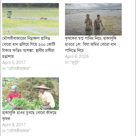
মৌলভীবাজারের নিম্নাঞ্চল প্লাবিত :
কৃষকের স্বপ্ন পানির নিচে, হাকালুকি
বোরো ধান তলিয়ে গিয়ে ২০০ কোটি
হাওরে ১শ বিঘা জমির বোরো ধান
টাকার ক্ষতির আশঙ্কা: স্থানীয় চাষীরা
পানিতে নিচে
হতাশায়
April 6, 2026
April 5, 2017
In "জুড়ী"
In "মৌলভীবাজার"
হাকালুকি হাওর ডুবছে বোরো কাঁদছে
কৃষক
April 8, 2017
In "মৌলভীবাজার"