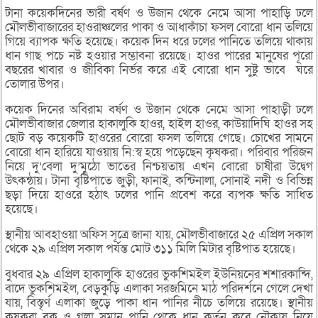
টানা কয়েকদিনের ভারী বর্ষণ ও উজান থেকে নেমে আসা পাহাড়ি ঢলে
মৌলভীবাজারের হাওরাঞ্চলের পাকা ও আধাকাঁচা ফসল বোরো ধান তলিয়ে
গিয়ে ব্যাপক ক্ষতি হয়েছে। কয়েক দিন ধরে ঢলের পানিতে তলিয়ে থাকায়
ধান গাছ পচে নষ্ট হওয়ার সম্ভাবনা রয়েছে। হাওর পারের মানুষের পূরো
বছরের খাবার ও জীবিকা নির্ভর করে এই বোরো ধান সুষ্টু ভাবে ঘরে
তোলার উপর।
কয়েক দিনের অবিরাম বর্ষণ ও উজান থেকে নেমে আসা পাহাড়ী ঢলে
মৌলভীবাজার জেলার হাকালুকি হাওর, হাইল হাওর, কাউয়াদিঘি হাওর সহ
ছোট বড় কয়েকটি হাওরের বোরো ফসল তলিয়ে গেছে। চোখের সামনে
বোরো ধান হারিয়ে যাওয়ায় নি:স্ব হয়ে পড়েছেন কৃষকরা। পরিবার পরিজন
নিয়ে দু’বেলা দু’মুঠো ভাতের নিশ্চয়তায় এখন বোরো চাষীরা উদ্বেগ
উৎকন্ঠায়। টানা বৃষ্টিপাতে জুড়ী, ফানাই, কন্টিনালা, সোনাই নদী ও বিভিন্ন
ছড়া দিয়ে হাওরে হঠাৎ ঢলের পানি প্রবেশ করে ব্যপক ক্ষতি সাধিত
হয়েছে।
স্থানীয় আবহাওয়া অফিস সূত্রে জানা যায়, মৌলভীবাজারে ২৫ এপ্রিল সকাল
থেকে ২৯ এপ্রিল সকাল পর্যন্ত মোট ৩১১ মিলি মিটার বৃষ্টিপাত হয়েছে।
বুধবার ২৯ এপ্রিল হাকালুকি হাওরের ভুকশিমইল ইউনিয়নের শশারকান্দি,
বাদে ভুকশিমইল, বেড়কুড়ি এলাকা সরজমিনে মাঠ পরিদর্শনে গেলে দেখা
যায়, বিস্তৃর্ণ এলাকা জুড়ে পাকা ধান পানির নীচে তলিয়ে রয়েছে। স্থানীয়
কৃষকরা বুক ও গলা সমান পানি থেকে ধান কর্তন করে নৌকায় নিয়ে