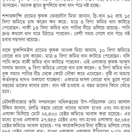
আসছেন। অনেক স্থানে স্থুপদিয়ে রাখা ধান পঁচে নষ্ট হচ্ছে।
শশারকান্দি গ্রামের কৃষক ফেরদৌস মিয়া জানান, ব্রি-ধান ৯২ প্রায় ১৫
বিগা জমিতে চাষ করেন ঋন করে। মাত্র ৩ বিগা জমির ধান কাটতে
পেরেছেন। বাকী ১৩ বিঘা জমির ধান পানির নীচে তলিয়ে রয়েছে। পানি
দ্রুত কমলে ধান ঘরে উঠাতে পারবেন। বেশী সময় গেলে ধান পঁচে নষ্ট
হবার সম্বাবনা রয়েছে।
বাদে ভুকশিমইল গ্রামের কৃষক আশুক মিয়া জানান, ১০ বিগা জমিতে
বোরো ধান চাষ করেন। মাত্র ৪ বিগা জমির ধান কাটতে পেরেছেন। যদি
পানি কমে বাকী জমির ধান কাটতে পারবেন। এই এলাকার কৃষক আব্দুস
সালাম জানান, ৯ বিগা জমিতে বোরো ধান চাষ করেন। ৩ বিগা জমির ধান
বুক সমান পানির নীচ থেকে কেটে নৌকা করে এনেছেন। বৃষ্টি না থামায়
কর্তনকৃত ধানও শুকানো যাচ্ছেনা। একমাত্র ফসল বোরো ধান তুলে পূরো
বছরের তাদের খাবার চলে। ধান নষ্ট হওয়ায় এ বছর তাদের কিনে খেতে
হবে।
মৌলভীবাজার কৃষি সম্প্রসারণ অধিদপ্তরের উপ-পরিচালক মোঃ জালাল
উদ্দিন জানান, চলতি বছরে রোরো ধানের আবাদ হাওর এবং নন-হাওর
এলাকা মিলিয়ে মোট ৬২,৪০০ হেক্টর জমিতে আবাদ করা হয়েছে। এর
মধ্যে হাওর এলাকায় ২৭,৩৫৫ হেক্টর এবং নন-হাওর এলাকায় ৩৫,০৪৫
হেক্টর জমিতে আবাদ হয়েছে। গত কয়েকদিনের টানা বৃষ্টিতে তলিয়ে গেছে
৭৯৭ হেক্টর বোরো ধান। হাওর এলাকায় এলাকায় ইতিমধ্যে ৮২% ধান