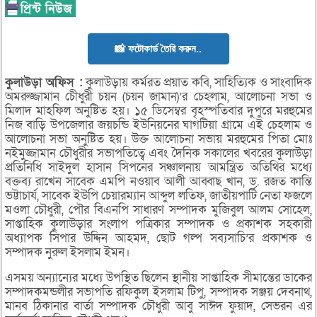
📸 ফটোকার্ড তৈরি করুন..
কুলাউড়া অফিস :
কুলাউড়ায় কর্মরত প্রয়াত কবি, সাহিত্যিক ও সাংবাদিক
অমরুজ্জামান চেীধুরী চয়ন (চয়ন জামান)’র চেহলাম, আলোচনা সভা ও
মিলাদ মাহফিল অনুষ্টিত হয়। ১৫ ডিসেম্বর বৃহস্পতিবার দুপুরে মরহুমের
নিজ বাড়ি উপজেলার জয়চন্ডি ইউনিয়নের ঘাগটিয়া গ্রামে এই চেহলাম ও
আলোচনা সভা অনুষ্টিত হয়। উক্ত আলোচনা সভায় মরহুমের পিতা মোঃ
নইমুজ্জামান চৌধুরীর সভাপতিত্বে এবং দৈনিক সকালের খবরের কুলাউড়া
প্রতিনিধি সাইদুল হাসান সিপনের সঞ্চালনায় আমন্ত্রিত অতিথির মধ্যে
বক্তব্য রাখেন সাবেক এমপি নওয়াব আলী আব্বাছ খান, ড. রজত কান্তি
ভট্টাচার্য, সাবেক ইউপি চেয়ারম্যান আব্দুল লতিফ, জাতীয়পার্টি নেতা ফজলে
মওলা চৌধুরী, পৌর বিএনপি সাধারণ সম্পাদক মুজিবুল আলম সোহেল,
সাপ্তাহিক কুলাউড়ার সংলাপ পত্রিকার সম্পাদক ও প্রকাশক সহকারী
অধ্যাপক সিপার উদ্দিন আহমদ, ছোট গল্প সব্যসাচি’র প্রকাশক ও
সম্পাদক নুরুল ইসলাম ইমন।
এসময় অন্যান্যের মধ্যে উপস্থিত ছিলেন স্থানীয় সাপ্তাহিক সীমান্তের ডাকের
সম্পাদকমন্ডলীর সভাপতি রফিকুল ইসলাম টিপু, সম্পাদক সঞ্জয় দেবনাথ,
মানব ঠিকানার বার্তা সম্পাদক চৌধুরী আবু সাঈদ ফুয়াদ, সেভরন এর