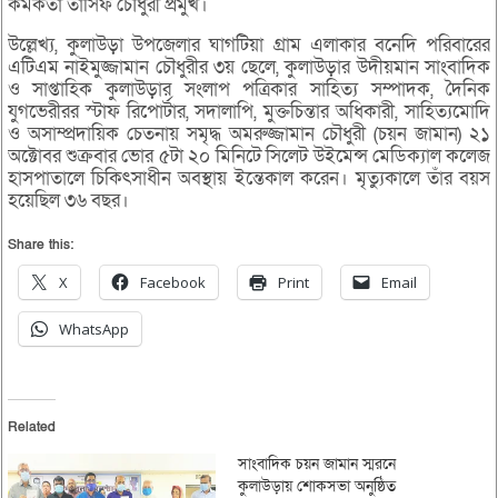
কর্মকর্তা তাসিফ চৌধুরী প্রমুখ।
উল্লেখ্য, কুলাউড়া উপজেলার ঘাগটিয়া গ্রাম এলাকার বনেদি পরিবারের
এটিএম নাইমুজ্জামান চৌধুরীর ৩য় ছেলে, কুলাউড়ার উদীয়মান সাংবাদিক
ও সাপ্তাহিক কুলাউড়ার সংলাপ পত্রিকার সাহিত্য সম্পাদক, দৈনিক
যুগভেরীরর স্টাফ রিপোর্টার, সদালাপি, মুক্তচিন্তার অধিকারী, সাহিত্যমোদি
ও অসাম্প্রদায়িক চেতনায় সমৃদ্ধ অমরুজ্জামান চৌধুরী (চয়ন জামান) ২১
অক্টোবর শুক্রবার ভোর ৫টা ২০ মিনিটে সিলেট উইমেন্স মেডিক্যাল কলেজ
হাসপাতালে চিকিৎসাধীন অবস্থায় ইন্তেকাল করেন। মৃত্যুকালে তাঁর বয়স
হয়েছিল ৩৬ বছর।
Share this:
X
Facebook
Print
Email
WhatsApp
Related
সাংবাদিক চয়ন জামান স্মরনে
কুলাউড়ায় শোকসভা অনুষ্ঠিত