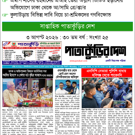
এমপি নাসের রহমানের এআই তৈরী অশ্লীল ভিডিও ছড়ানোর
অভিযোগে ঢাকা থেকে আ/সামি গ্রে/প্তা/র
কুলাউড়ায় বিভিন্ন দাবি নিয়ে চা-শ্রমিকদের গণবিক্ষোভ
সাপ্তাহিক পাতাকুঁড়ির দেশ
৩ আগস্ট ২০২৬ : ৩০ তম বর্ষ : সংখ্যা ২৫