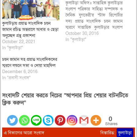
কুলাউড়া অফিস॥ সাপ্তাহিক কুলাউড়ার
সংলাপ পত্রিকার সাহিত্য সম্পাদক ও
দৈনিক যুগভেরী’র স্টাফ রিপোর্টার
সদ্য প্রয়াত সাংবাদিক চয়ন জামান
কুলাউড়ায় প্রয়াত সাংবাদিক চয়ন
স্মরণে সাপ্তাহিক কুলাউড়ার সংলাপ
জামান রচিত অন্তরালে আধার ও ছেড়া
পত্রিকার আয়োজনে এক শোকসভা ও
October 30, 2016
অনুচ্ছেদ গ্রন্থ প্রকাশনা
দোয়া মাহফিল ২৮ অক্টোবর শুক্রবার
In "কুলাউড়া"
October 22, 2021
সন্ধ্যা সাড়ে ৬টায় সংলাপ কার্যালয়ে
In "কুলাউড়া"
অনুষ্ঠিত হয়। সংলাপ পত্রিকার
সম্পাদক সহকারী অধ্যাপক সিপার
চয়ন জামান সহ প্রয়াত সাংবাদিকদের
উদ্দিন আহমদের সভাপতিত্বে অনুষ্টিত
স্মরণে লন্ডনে সভা ও দোয়া মাহফিল
স্মরণ…
December 6, 2016
In "প্রবাসী সংবাদ"
সংবাদটি শেয়ার করতে নিচের “আপনার প্রিয় শেয়ার বাটনটিতে
ক্লিক করুন”
0
Shares
এ বিভাগের আরো সংবাদ
বিস্তারিত:
কুলাউড়া