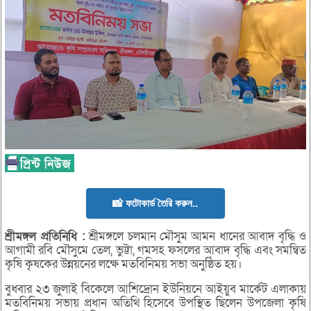
📸 ফটোকার্ড তৈরি করুন..
শ্রীমঙ্গল
প্রতিনিধি :
শ্রীমঙ্গলে চলমান মৌসুম আমন ধানের আবাদ বৃদ্ধি ও
আগামী রবি মৌসুমে তেল, ভুট্টা, গমসহ ফসলের আবাদ বৃদ্ধি এবং সমন্বিত
কৃষি কৃষকের উন্নয়নের লক্ষে মতবিনিময় সভা অনুষ্ঠিত হয়।
বুধবার ২৩ জুলাই বিকেলে আশিদ্রোন ইউনিয়নে আইয়ুব মার্কেট এলাকায়
মতবিনিময় সভায় প্রধান অতিথি হিসেবে উপস্থিত ছিলেন উপজেলা কৃষি