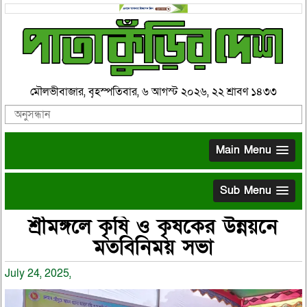
মৌলভীবাজার, বৃহস্পতিবার, ৬ আগস্ট ২০২৬, ২২ শ্রাবণ ১৪৩৩
Main Menu
Sub Menu
শ্রীমঙ্গলে কৃষি ও কৃষকের উন্নয়নে
মতবিনিময় সভা
July 24, 2025,