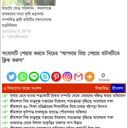
টমেটো ক্ষেত পরিদর্শন : কমলগঞ্জে
কৃষকদের সাথে কৃষি মন্ত্রণালয়
সম্পর্কিত স্থায়ী কমিটির সদস্যগণের
মতবিনিময়
January 6, 2018
In "মৌলভীবাজার"
সংবাদটি শেয়ার করতে নিচের “আপনার প্রিয় শেয়ার বাটনটিতে
ক্লিক করুন”
0
Shares
এ বিভাগের আরো সংবাদ
বিস্তারিত:
শ্রীমঙ্গল
বাবার রেখে যাওয়া শতকোটি টাকার সম্পত্তি থেকে বোনদের বঞ্চিত করার অভিযোগ
শ্রীমঙ্গলে বিশ্ব মাতৃদুগ্ধ সপ্তাহের উদ্বোধন, সচেতনতা বৃদ্ধিতে আলোচনা সভা
শ্রীমঙ্গলে ৩৮ শিক্ষা প্রতিষ্ঠানের শিক্ষার্থীকে নিয়ে চলছে বইপড়া উৎসব
শ্রীমঙ্গলে ফুটপাত দখলমুক্ত রাখতে পৌরসভার অভিযান
শ্রীমঙ্গলে বিশ্ব মাতৃদুগ্ধ সপ্তাহের উদ্বোধন, সচেতনতা বৃদ্ধিতে আলোচনা সভা
ধানক্ষেত থেকে বিশাল আকৃতির অজগর সাপ উদ্ধার