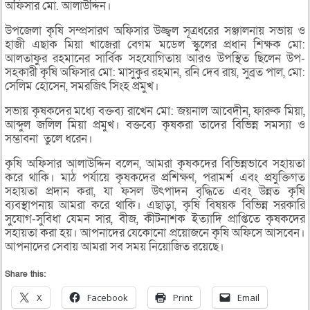
অফিসার মো. আলাউদ্দিন।
উপজেলা কৃষি সম্প্রসারণ অফিসার উজ্জ্বল সূত্রধরের সঞ্জালনায় সভায় ও
হাজী এছাক মিয়া খাজেরা বেগম মডেল স্কুলের প্রধান শিক্ষক মো:
আলতাফুর রহমানের সার্বিক সহযোগিতায় আরও উপস্থিত ছিলেন উপ-
সহকারী কৃষি অফিসার মো: মাসুকুর রহমান, রনি দেব রায়, সুব্রত পাল, মো:
সেলিম হোসেন, সমরজিৎ সিংহ প্রমুখ।
সভায় কৃষকদের মধ্যে বক্তব্য রাখেন মো: জয়নাল আবেদীন, ফারুক মিয়া,
আব্দুল জলিল মিয়া প্রমুখ। বক্তব্যে কৃষকরা তাদের বিভিন্ন সমস্যা ও
সম্ভাবনা তুলে ধরেন।
কৃষি অফিসার আলাউদ্দিন বলেন, আমরা কৃষকদের বিভিন্নভাবে সহায়তা
করে থাকি। মাঠ পর্যায়ে কৃষকদের প্রশিক্ষণ, পরামর্শ এবং প্রযুক্তিগত
সহায়তা প্রদান করা, যা ফসল উৎপাদন বৃদ্ধিতে এবং উন্নত কৃষি
ব্যবস্থাপনায় আমরা করে থাকি। এছাড়া, কৃষি বিষয়ক বিভিন্ন সরকারি
সুযোগ-সুবিধা যেমন সার, বীজ, কীটনাশক ইত্যাদি প্রাপ্তিতে কৃষকদের
সহায়তা করা হয়। আপনাদের যেকোনো প্রয়োজনে কৃষি অফিসে আসবেন।
আপনাদের সেবায় আমরা সব সময় নিয়োজিত রয়েছে।
Share this:
X
Facebook
Print
Email