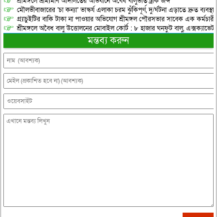
শ্রীমঙ্গলে ভ্রাম্যমাণ আদালতের অভিযানে অবৈধ বালুভর্তি ট্রাক জব্দ
মৌলভীবাজারের ‘চা কন্যা’ ভাস্কর্য এলাকা চরম ঝুঁকিপূর্ণ, দু/র্ঘটনা এড়াতে দ্রুত ব্যবস্থা
গ্র্যাচুইটির বাকি টাকা না পাওয়ার অভিযোগ শ্রীমঙ্গল পৌরসভার সাবেক এক কর্মচারী
শ্রীমঙ্গলে অবৈধ বালু উত্তোলনের মোবাইল কোর্ট : ৮ হাজার ঘনফুট বালু, এক্সক্যাভেট
মন্তব্য করুন