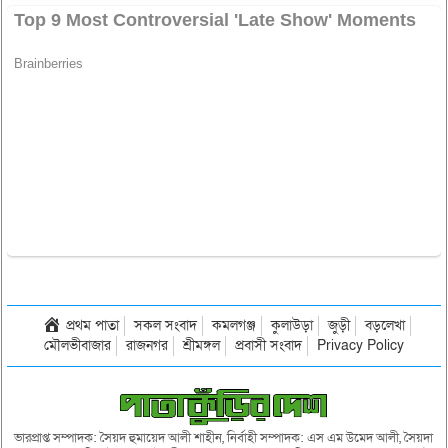
প্রথম পাতা
সকল সংবাদ
কমলগঞ্জ
কুলাউড়া
জুড়ী
বড়লেখা
মৌলভীবাজার
রাজনগর
শ্রীমঙ্গল
প্রবাসী সংবাদ
Privacy Policy
ভারপ্রাপ্ত সম্পাদক: সৈয়দ হুমায়েদ আলী শাহীন, নির্বাহী সম্পাদক: এস এম উমেদ আলী, সৈয়দা