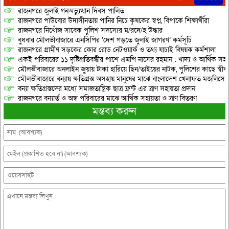
রাজনগরে জুলাই গনঅভ্যুত্থান দিবস পালিত
রাজনগরে পাউবোর উদাসীনতায় পানির নিচে কৃষকের স্বপ্ন, বিপাকে শিক্ষার্থীরা
রাজনগরে নিখোঁজ সাবেক পুলিশ সদস্যের ম/রদে/হ উদ্ধার
বুধবার মৌলভীবাজারে এনসিপির ‘দেশ গড়তে জুলাই জাগরণ’ কর্মসূচি
রাজনগরে গ্রামীণ সড়কের কোর রোড নেটওয়ার্ক ও তথ্য যাচাই বিষয়ক কর্মশালা
একই পরিবারের ১১ দৃষ্টিপ্রতিবন্ধীর পাশে এমপি নাসের রহমান : খাদ্য ও আর্থিক স
মৌলভীবাজারে অনলাইন জুয়ায় টাকা হারিয়ে ছিন/তাইয়ের নাটক, পুলিশের কাছে স্বীকা
মৌলভীবাজারে বন্যায় ক্ষতিগ্রস্ত অসহায় মানুষের মাঝে বাংলাদেশ খেলাফত মজলিসের ত
বন্যা ক্ষতিগ্রস্তদের মধ্যে সমাজতান্ত্রিক ছাত্র ফ্রন্ট এর ত্রাণ সহায়তা প্রদান
রাজনগরে বন্যার্ত ও অন্ধ পরিবারের মাঝে আর্থিক সহায়তা ও ত্রাণ বিতরণ
মন্তব্য করুন