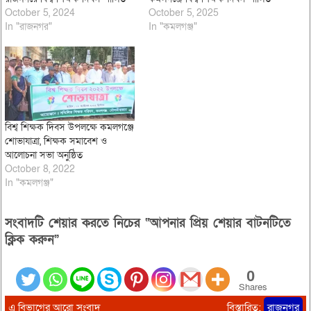
October 5, 2024
October 5, 2025
In "রাজনগর"
In "কমলগঞ্জ"
বিশ্ব শিক্ষক দিবস উপলক্ষে কমলগঞ্জে
শোভাযাত্রা, শিক্ষক সমাবেশ ও
আলোচনা সভা অনুষ্ঠিত
October 8, 2022
In "কমলগঞ্জ"
সংবাদটি শেয়ার করতে নিচের “আপনার প্রিয় শেয়ার বাটনটিতে
ক্লিক করুন”
0
Shares
এ বিভাগের আরো সংবাদ
বিস্তারিত:
রাজনগর