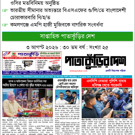
ওসির মতবিনিময় অনুষ্ঠিত
ভারতীয় সীমানার অভ্যন্তরে বিএসএফের গু/লি/তে বাংলাদেশী
চোরাকারবারি নি/হ/ত
কমলগঞ্জে এমপি হাজী মুজিবকে নাগরিক সংবর্ধনা
সাপ্তাহিক পাতাকুঁড়ির দেশ
৩ আগস্ট ২০২৬ : ৩০ তম বর্ষ : সংখ্যা ২৫