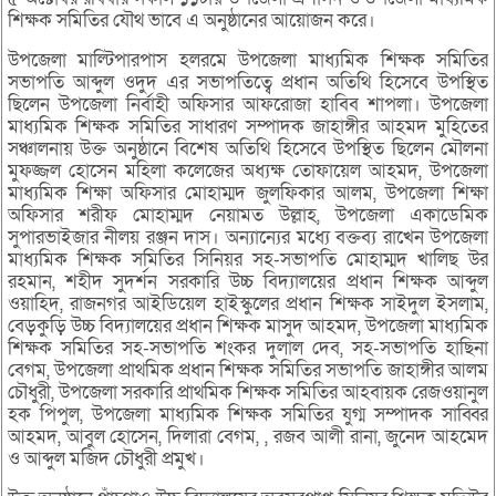
শিক্ষক সমিতির যৌথ ভাবে এ অনুষ্ঠানের আয়োজন করে।
উপজেলা মাল্টিপারপাস হলরমে উপজেলা মাধ্যমিক শিক্ষক সমিতির
সভাপতি আব্দুল ওদুদ এর সভাপতিত্বে প্রধান অতিথি হিসেবে উপস্থিত
ছিলেন উপজেলা নির্বাহী অফিসার আফরোজা হাবিব শাপলা। উপজেলা
মাধ্যমিক শিক্ষক সমিতির সাধারণ সম্পাদক জাহাঙ্গীর আহমদ মুহিতের
সঞ্চালনায় উক্ত অনুষ্ঠানে বিশেষ অতিথি হিসেবে উপস্থিত ছিলেন মৌলনা
মুফজ্জল হোসেন মহিলা কলেজের অধ্যক্ষ তোফায়েল আহমদ, উপজেলা
মাধ্যমিক শিক্ষা অফিসার মোহাম্মদ জুলফিকার আলম, উপজেলা শিক্ষা
অফিসার শরীফ মোহাম্মদ নেয়ামত উল্লাহ, উপজেলা একাডেমিক
সুপারভাইজার নীলয় রঞ্জন দাস। অন্যান্যের মধ্যে বক্তব্য রাখেন উপজেলা
মাধ্যমিক শিক্ষক সমিতির সিনিয়র সহ-সভাপতি মোহাম্মদ খালিছ উর
রহমান, শহীদ সুদর্শন সরকারি উচ্চ বিদ্যালয়ের প্রধান শিক্ষক আব্দুল
ওয়াহিদ, রাজনগর আইডিয়েল হাইস্কুলের প্রধান শিক্ষক সাইদুল ইসলাম,
বেড়কুড়ি উচ্চ বিদ্যালয়ের প্রধান শিক্ষক মাসুদ আহমদ, উপজেলা মাধ্যমিক
শিক্ষক সমিতির সহ-সভাপতি শংকর দুলাল দেব, সহ-সভাপতি হাছিনা
বেগম, উপজেলা প্রাথমিক প্রধান শিক্ষক সমিতির সভাপতি জাহাঙ্গীর আলম
চৌধুরী, উপজেলা সরকারি প্রাথমিক শিক্ষক সমিতির আহবায়ক রেজওয়ানুল
হক পিপুল, উপজেলা মাধ্যমিক শিক্ষক সমিতির যুগ্ম সম্পাদক সাব্বির
আহমদ, আবুল হোসেন, দিলারা বেগম, , রজব আলী রানা, জুনেদ আহমেদ
ও আব্দুল মজিদ চৌধুরী প্রমুখ।