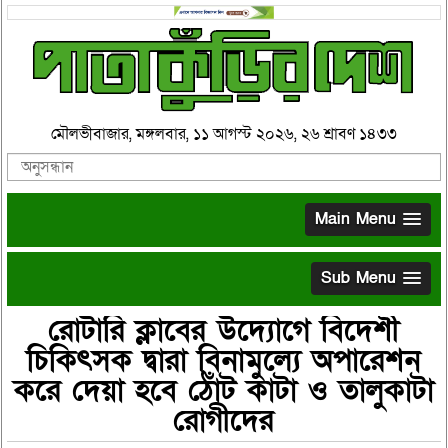
মৌলভীবাজার, মঙ্গলবার, ১১ আগস্ট ২০২৬, ২৬ শ্রাবণ ১৪৩৩
Main Menu
Sub Menu
রোটারি ক্লাবের উদ্যোগে বিদেশী
চিকিৎসক দ্বারা বিনামুল্যে অপারেশন
করে দেয়া হবে ঠোঁট কাটা ও তালুকাটা
রোগীদের