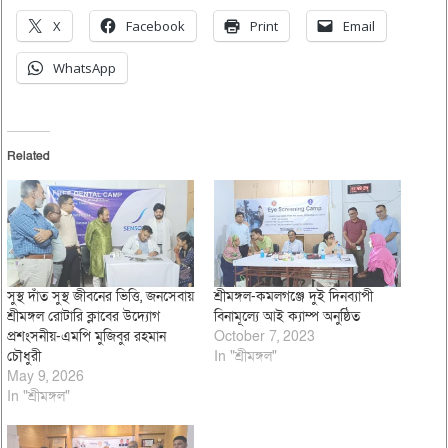
X
Facebook
Print
Email
WhatsApp
Related
সুস্থ দাঁত সুস্থ জীবনের ভিত্তি, জনসেবায়
শ্রীমঙ্গল-কমলগঞ্জে দুই দিনব্যাপী
শ্রীমঙ্গল রোটারি ক্লাবের উদ্যোগ
বিনামূল্যে আই ক্যাম্প অনুষ্ঠিত
প্রশংসনীয়-এমপি মুজিবুর রহমান
October 7, 2023
চৌধুরী
In "শ্রীমঙ্গল"
May 9, 2026
In "শ্রীমঙ্গল"