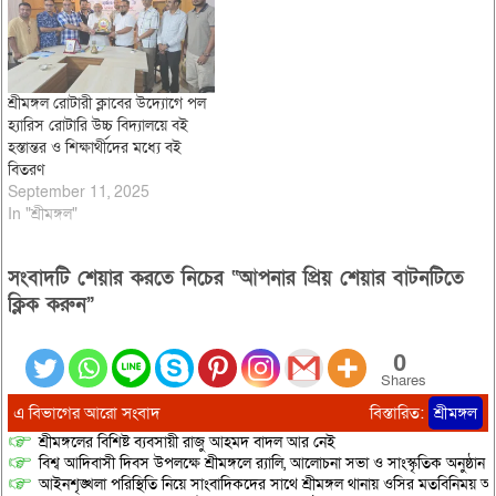
শ্রীমঙ্গল রোটারী ক্লাবের উদ্যোগে পল
হ্যারিস রোটারি উচ্চ বিদ্যালয়ে বই
হস্তান্তর ও শিক্ষার্থীদের মধ্যে বই
বিতরণ
September 11, 2025
In "শ্রীমঙ্গল"
সংবাদটি শেয়ার করতে নিচের “আপনার প্রিয় শেয়ার বাটনটিতে
ক্লিক করুন”
0
Shares
এ বিভাগের আরো সংবাদ
বিস্তারিত:
শ্রীমঙ্গল
শ্রীমঙ্গলের বিশিষ্ট ব্যবসায়ী রাজু আহমদ বাদল আর নেই
বিশ্ব আদিবাসী দিবস উপলক্ষে শ্রীমঙ্গলে র‌্যালি, আলোচনা সভা ও সাংস্কৃতিক অনুষ্ঠান
আইনশৃঙ্খলা পরিস্থিতি নিয়ে সাংবাদিকদের সাথে শ্রীমঙ্গল থানায় ওসির মতবিনিময় অনু