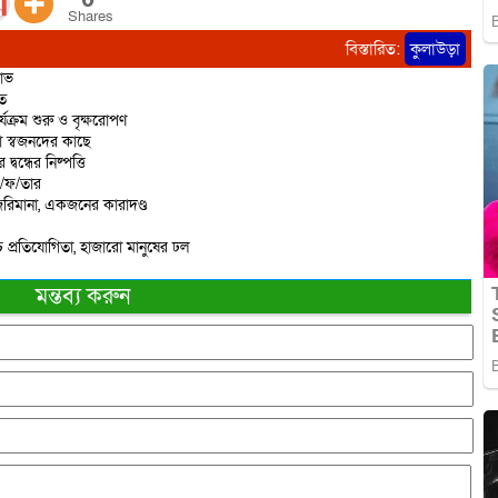
Shares
বিস্তারিত:
কুলাউড়া
ষোভ
িত
্যক্রম শুরু ও বৃক্ষরোপণ
ো স্বজনদের কাছে
বন্ধের নিষ্পত্তি
ে/ফ/তার
রিমানা, একজনের কারাদণ্ড
 প্রতিযোগিতা, হাজারো মানুষের ঢল
মন্তব্য করুন