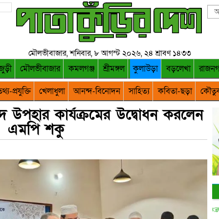
মৌলভীবাজার, শনিবার, ৮ আগস্ট ২০২৬, ২৪ শ্রাবণ ১৪৩৩
জুড়ী
মৌলভীবাজার
কমলগঞ্জ
শ্রীমঙ্গল
কুলাউড়া
বড়লেখা
রাজন
থ্য-প্রযুক্তি
খেলাধুলা
আনন্দ-বিনোদন
সাহিত্য
কবিতা-ছড়া
কৌতু
র ঈদ উপহার কার্যক্রমের উদ্বোধন করলেন
এমপি শকু