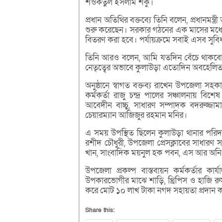
শওকতুল ইসলাম শকু।
প্রধান অতিথির বক্তব্যে তিনি বলেন, প্রধানমন্ত
শুরু করেছেন। সরকার গঠনের এক মাসের মধ্যেই
বিতরণ করা হবে। পর্যায়ক্রমে সবাই এসব সুবি
তিনি আরও বলেন, আমি যতদিন বেঁচে থাকবো,
নেতৃত্বের অভাবে কুলাউড়া এতোদিন অবহেলিত 
অনুষ্ঠানে স্বাগত বক্তব্য রাখেন উপজেলা সহ
কর্মকর্তা রাজু চন্দ্র পালের সঞ্চালনায় 
আবেদীন বাচ্চু, সাধারণ সম্পাদক বদরুজ
চেয়ারম্যান আজিজুর রহমান মনির।
এ সময় উপস্থিত ছিলেন কুলাউড়া থানার পরিদর্
রশীদ চৌধুরী, উপজেলা প্রেসক্লাবের সাধারণ
খান, সাংবাদিক ময়নুল হক পবন, এস আর অনি চৌধুর
উপজেলা প্রকল্প বাস্তবায়ন কর্মকর্তার ক
উপকারভোগীর মাঝে শাড়ি, থ্রিপিস ও হাজি র
করে মোট ১০ লাখ টাকা নগদ সহায়তা প্রদান 
Share this: