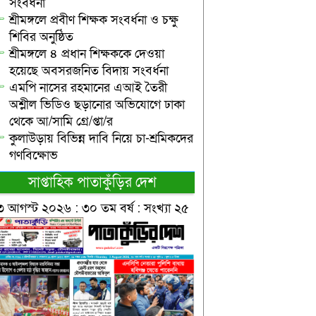
সংবর্ধনা
শ্রীমঙ্গলে প্রবীণ শিক্ষক সংবর্ধনা ও চক্ষু
শিবির অনুষ্ঠিত
শ্রীমঙ্গলে ৪ প্রধান শিক্ষককে দেওয়া
হয়েছে অবসরজনিত বিদায় সংবর্ধনা
এমপি নাসের রহমানের এআই তৈরী
অশ্লীল ভিডিও ছড়ানোর অভিযোগে ঢাকা
থেকে আ/সামি গ্রে/প্তা/র
কুলাউড়ায় বিভিন্ন দাবি নিয়ে চা-শ্রমিকদের
গণবিক্ষোভ
সাপ্তাহিক পাতাকুঁড়ির দেশ
৩ আগস্ট ২০২৬ : ৩০ তম বর্ষ : সংখ্যা ২৫