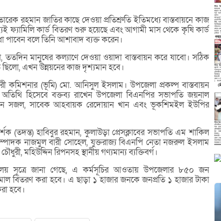
্রী তারেক রহমান জাতির কাছে দেওয়া প্রতিশ্রুতি ইতিমধ্যে বাস্তবায়নে কাজ
 ফ্যামিলি কার্ড বিতরণ শুরু হয়েছে এবং আগামী মাস থেকে কৃষি কার্ড
ধা পাবেন বলে তিনি আশাবাদ ব্যক্ত করেন।
 ততদিন মানুষের কল্যাণে দেওয়া ওয়াদা বাস্তবায়ন করে যাবো। সঠিক
ছিলো, এখন উন্নয়নের কাজ দৃশ্যমান হবে।
কারী কমিশনার (ভূমি) মো. আনিসুল ইসলাম। উপজেলা প্রকল্প বাস্তবায়ন
বিশেষ অতিথি হিসেবে বক্তব্য রাখেন উপজেলা বিএনপির সভাপতি জয়নাল
্জামান সজল, সাবেক আহবায়ক রেদোয়ান খান এবং ভূকশিমইল ইউপির
শক (তদন্ত) হাবিবুর রহমান, কুলাউড়া প্রেসক্লাবের সভাপতি এম শাকিল
 সম্পাদক নাজমুল বারী সোহেল, যুক্তরাজ্য বিএনপি নেতা নজরুল ইসলাম
ী, মহিউদ্দিন রিপনসহ স্থানীয় গণ্যমান্য ব্যক্তিবর্গ।
ার্যালয় সূত্রে জানা গেছে, এ কর্মসূচির আওতায় উপজেলার ৮৫০ জন
ুমাল বিতরণ করা হবে। এ ছাড়া ১ হাজার জনকে জনপ্রতি ১ হাজার টাকা
করা হবে।