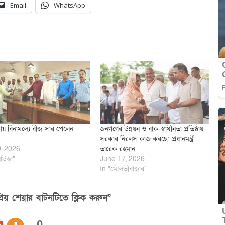
Email
WhatsApp
ায় বিনামূল্যে বীজ-সার পেলেন
জনগণের উন্নয়ন ও বাক-স্বাধীনতা প্রতিষ্ঠায়
সরকার নিরলস কাজ করছে: প্রধানমন্ত্রী
9, 2026
তারেক রহমান
াউড়া"
June 17, 2026
In "মৌলভীবাজার"
িয় শেয়ার বাটনটিতে ক্লিক করুন”
0