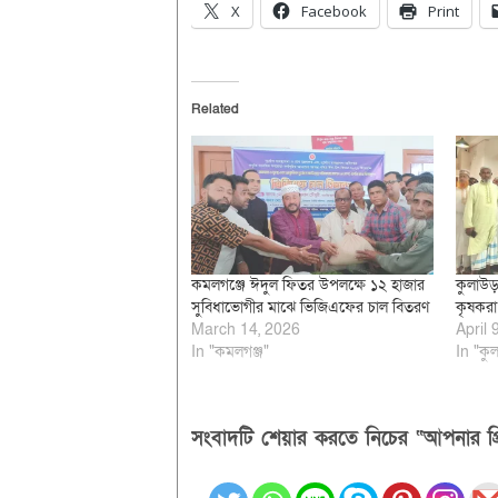
X
Facebook
Print
Related
কমলগঞ্জে ঈদুল ফিতর উপলক্ষে ১২ হাজার
কুলাউড়
সুবিধাভোগীর মাঝে ভিজিএফের চাল বিতরণ
কৃষকরা
March 14, 2026
April 
In "কমলগঞ্জ"
In "কুল
সংবাদটি শেয়ার করতে নিচের “আপনার প্র