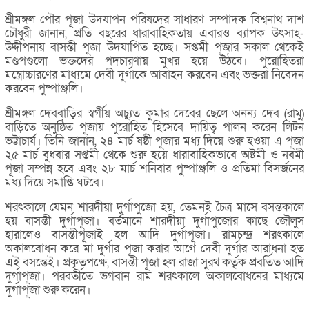
শ্রীমঙ্গল পৌর পূজা উদযাপন পরিষদের সাধারণ সম্পাদক বিশ্বনাথ দাশ
চৌধুরী জানান, প্রতি বছরের ধারাবাহিকতায় এবারও ব্যাপক উৎসাহ-
উদ্দীপনায় বাসন্তী পূজা উদযাপিত হচ্ছে। সপ্তমী পূজার সকাল থেকেই
মণ্ডপগুলো ভক্তদের পদচারণায় মুখর হয়ে উঠবে। পুরোহিতরা
মন্ত্রোচ্চারণের মাধ্যমে দেবী দুর্গাকে আবাহন করবেন এবং ভক্তরা নিবেদন
করবেন পুষ্পাঞ্জলি।
শ্রীমঙ্গল দেববাড়ির স্বর্গীয় অচ্যুত কুমার দেবের ছেলে অনন্য দেব (রামু)
বাড়িতে অনুষ্ঠিত পূজায় পুরোহিত হিসেবে দায়িত্ব পালন করেন লিটন
ভট্টাচার্য। তিনি জানান, ২৪ মার্চ ষষ্ঠী পূজার মধ্য দিয়ে শুরু হওয়া এ পূজা
২৫ মার্চ বুধবার সপ্তমী থেকে শুরু হয়ে ধারাবাহিকভাবে অষ্টমী ও নবমী
পূজা সম্পন্ন হবে এবং ২৮ মার্চ শনিবার পুষ্পাঞ্জলি ও প্রতিমা বিসর্জনের
মধ্য দিয়ে সমাপ্তি ঘটবে।
শরৎকালে যেমন শারদীয়া দুর্গাপুজো হয়, তেমনই চৈত্র মাসে বসন্তকালে
হয় বাসন্তী দুর্গাপূজা। বর্তমানে শারদীয়া দুর্গাপুজোর কাছে জৌলুস
হারালেও বাসন্তীপূজাই হল আদি দুর্গাপূজা। রামচন্দ্র শরৎকালে
অকালবোধন করে মা দুর্গার পূজা করার আগে দেবী দুর্গার আরাধনা হত
এই বসন্তেই। প্রকৃতপক্ষে, বাসন্তী পূজা হল রাজা সুরথ কর্তৃক প্রবর্তিত আদি
দুর্গাপূজা। পরবর্তীতে ভগবান রাম শরৎকালে অকালবোধনের মাধ্যমে
দুর্গাপূজা শুরু করেন।