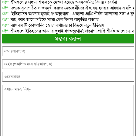
শ্রীমঙ্গলে ৪ প্রধান শিক্ষককে দেওয়া হয়েছে অবসরজনিত বিদায় সংবর্ধনা
দলকে সুসংগঠিত ও জনমুখী করতে নেতাকর্মীদের ঐক্যবদ্ধ হওয়ার আহ্বান-এমপি মু
‘ইতিহাসের আয়নায় জুলাই গণঅভ্যুত্থান’ : প্রত্যাশা-প্রাপ্তি শীর্ষক আলোচনা সভা ও যু
মাছ ধরার জালে আটকে মা/রা গেল বিশাল আকৃতির অজগর
ন্যাশনাল টি কোম্পানির ১২ চা বাগানের চা বিক্রয়ে নতুন ইতিহাস
শ্রীমঙ্গলে ‘ইতিহাসের আয়নায় জুলাই গণঅভ্যুত্থান’: প্রত্যাশা-প্রাপ্তি শীর্ষক আলোচনা
মন্তব্য করুন