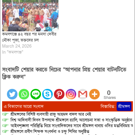
কমলগঞ্জে ৪২ বছর পর মনসা দেবীর
নৌকা পূজা, ভক্তদের ঢল
March 24, 2026
In "কমলগঞ্জ"
সংবাদটি শেয়ার করতে নিচের “আপনার প্রিয় শেয়ার বাটনটিতে
ক্লিক করুন”
0
Shares
এ বিভাগের আরো সংবাদ
বিস্তারিত:
শ্রীমঙ্গল
শ্রীমঙ্গলের বিশিষ্ট ব্যবসায়ী রাজু আহমদ বাদল আর নেই
বিশ্ব আদিবাসী দিবস উপলক্ষে শ্রীমঙ্গলে র‌্যালি, আলোচনা সভা ও সাংস্কৃতিক অনুষ্ঠান
আইনশৃঙ্খলা পরিস্থিতি নিয়ে সাংবাদিকদের সাথে শ্রীমঙ্গল থানায় ওসির মতবিনিময় অনু
শ্রীমঙ্গলে প্রবীণ শিক্ষক সংবর্ধনা ও চক্ষু শিবির অনুষ্ঠিত