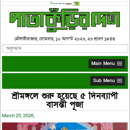
মৌলভীবাজার, সোমবার, ১০ আগস্ট ২০২৬, ২৬ শ্রাবণ ১৪৩৩
Main Menu
Sub Menu
শ্রীমঙ্গলে শুরু হয়েছে ৫ দিনব্যাপী
বাসন্তী পূজা
March 25, 2026,