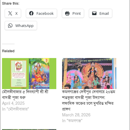
Share this:
X
Facebook
Print
Email
WhatsApp
Related
মৌলভীবাজার ৫ দিনব্যাপী শ্রী শ্রী
কমলগঞ্জের দেবীপুর দেবালয়ে ২০তম
বাসন্তী পূজা শুরু
শতভূজা বাসন্তী পূজা উদ্যাপন:
April 4, 2025
লক্ষাধিক ভক্তের ঢলে মুখরিত মন্দির
In "মৌলভীবাজার"
প্রাঙ্গণ
March 28, 2026
In "কমলগঞ্জ"