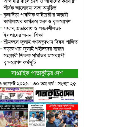
আগামীর বাংলাদেশ ও আমাদের করণীয়’
শীর্ষক আলোচনা সভা অনুষ্ঠিত
কুলাউড়া পাবলিক লাইব্রেরী’র অস্থায়ী
কার্যালয়ের কার্যক্রম শুরু ও বৃক্ষরোপণ
সম্মান, শ্রদ্ধাবোধ ও লজ্জাশীলতা-
ইসলামের অনন্য শিক্ষা
শ্রীমঙ্গলে জুলাই গণঅভ্যুত্থান দিবস পালিত
বড়লেখায় জুলাই শহীদদের স্মরণে
সহকারী শিক্ষক সমিতির মাসব্যাপী
বৃক্ষরোপণ কর্মসূচি
সাপ্তাহিক পাতাকুঁড়ির দেশ
৩ আগস্ট ২০২৬ : ৩০ তম বর্ষ : সংখ্যা ২৫