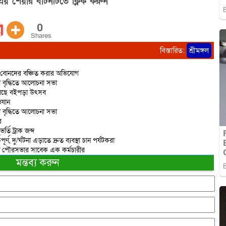
িয় শেয়ার বাটনটিতে ক্লিক করুন”
0
Shares
বিস্তারিত:
শ্রীমঙ্গল
ে বোনদের বঞ্চিত করার অভিযোগ
নতা বৃদ্ধিতে আলোচনা সভা
য়ে চলছে বইপড়া উৎসব
িযান
নতা বৃদ্ধিতে আলোচনা সভা
র
্তি ট্রাক জব্দ
্ণ, দু/র্ঘটনা এড়াতে দ্রুত ব্যবস্থা চান পর্যটকরা
ঙ্গল পৌরসভার সাবেক এক কর্মচারীর
মন্তব্য করুন