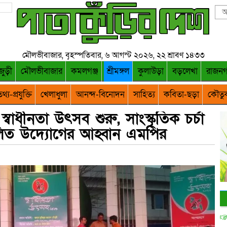
মৌলভীবাজার, বৃহস্পতিবার, ৬ আগস্ট ২০২৬, ২২ শ্রাবণ ১৪৩৩
জুড়ী
মৌলভীবাজার
কমলগঞ্জ
শ্রীমঙ্গল
কুলাউড়া
বড়লেখা
রাজন
থ্য-প্রযুক্তি
খেলাধুলা
আনন্দ-বিনোদন
সাহিত্য
কবিতা-ছড়া
কৌতু
 স্বাধীনতা উৎসব শুরু, সাংস্কৃতিক চর্চা
লিত উদ্যোগের আহ্বান এমপির