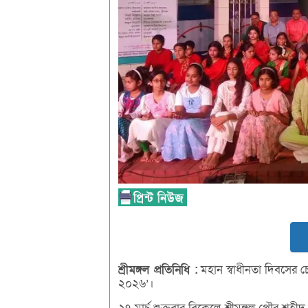
শ্রীমঙ্গল
প্রতিনিধি :
মহান স্বাধীনতা দিবসের চে
২০২৬’।