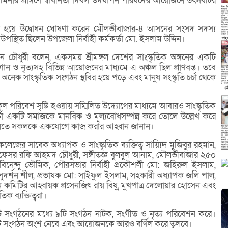
ীদ মিনার প্রাঙ্গণে স্বাধীনতা দিবস উদযাপন পরিষদের আয়োজনে উৎসবটির
ি যুক্ত হয়ে উদ্বোধন ঘোষণা করেন মৌলভীবাজার-৪ আসনের সংসদ সদস্য
পস্থিত ছিলেন উপজেলা নির্বাহী কর্মকর্তা মো. ইসলাম উদ্দিন।
মান চৌধুরী বলেন, একসময় শ্রীমঙ্গল দেশের সাংস্কৃতিক অঙ্গনের একটি
ক, গান ও নৃত্যসহ বিভিন্ন আয়োজনের মাধ্যমে এ অঞ্চল ছিল প্রাণবন্ত। তবে
অনেক সাংস্কৃতিক সংগঠন স্থবির হয়ে পড়ে এবং মানুষ সংস্কৃতি চর্চা থেকে
ূল পরিবেশ সৃষ্টি হওয়ায় সম্মিলিত উদ্যোগের মাধ্যমে আবারও সাংস্কৃতিক
ি চর্চা একটি সমাজকে মানবিক ও মূল্যবোধসম্পন্ন করে তোলে উল্লেখ করে
ে নিতে সকলকে একযোগে কাজ করার আহ্বান জানান।
েজের সাবেক অধ্যাপক ও সাংস্কৃতিক ব্যক্তিত্ব সায়্যিদ মুজিবুর রহমান,
প্রফেসর রফি আহমদ চৌধুরী, সঙ্গীতজ্ঞ বুলবুল আনাম, মৌলভীবাজার ২৫০
া. বিনেন্দু ভৌমিক, পৌরসভার নির্বাহী প্রকৌশলী মো: জহিরুল ইসলাম,
সুদর্শন শীল, প্রভাষক মো: সাইফুল ইসলাম, সহকারী অধ্যাপক জলি পাল,
 কমিটির আহ্বায়ক প্রসেনজিৎ রায় বিষু, মুখপাত্র দেলোয়ার হোসেন এবং
িক ব্যক্তিত্বরা।
টি সংগঠনের মধ্যে ৯টি সংগঠন নাটক, সংগীত ও নৃত্য পরিবেশন করে।
৯টি সংগঠন অংশ নেবে এবং আয়োজনকে আরও বর্ণিল করে তুলবে।