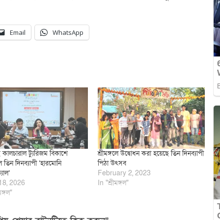
Email
WhatsApp
কালচারাল ট্যুরিজম বিকাশে
শ্রীমঙ্গলে উদ্বোধন করা হয়েছে তিন দিনব্যাপী
গলে তিন দিনব্যাপী ‘হারমোনি
পিঠা উৎসব
্যাল’
February 2, 2023
18, 2026
In "শ্রীমঙ্গল"
মঙ্গল"