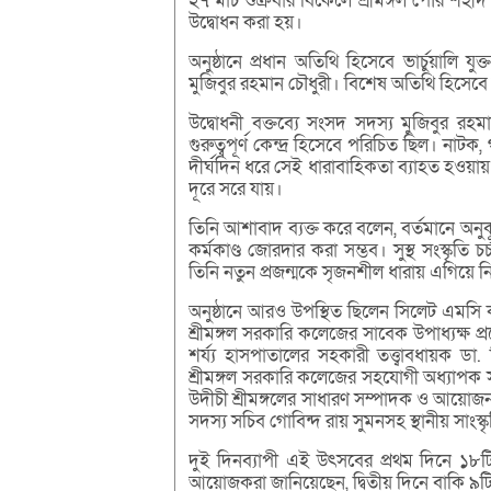
২৭ মার্চ শুক্রবার বিকেলে শ্রীমঙ্গল পৌর শহ
উদ্বোধন করা হয়।
অনুষ্ঠানে প্রধান অতিথি হিসেবে ভার্চুয়াল
মুজিবুর রহমান চৌধুরী। বিশেষ অতিথি হিসেবে উ
উদ্বোধনী বক্তব্যে সংসদ সদস্য মুজিবুর রহ
গুরুত্বপূর্ণ কেন্দ্র হিসেবে পরিচিত ছিল। নাট
দীর্ঘদিন ধরে সেই ধারাবাহিকতা ব্যাহত হওয়ায় 
দূরে সরে যায়।
তিনি আশাবাদ ব্যক্ত করে বলেন, বর্তমানে অনুক
কর্মকাণ্ড জোরদার করা সম্ভব। সুস্থ সংস্কৃত
তিনি নতুন প্রজন্মকে সৃজনশীল ধারায় এগিয়
অনুষ্ঠানে আরও উপস্থিত ছিলেন সিলেট এমসি কল
শ্রীমঙ্গল সরকারি কলেজের সাবেক উপাধ্যক্ষ 
শর্য্য হাসপাতালের সহকারী তত্ত্বাবধায়ক ড
শ্রীমঙ্গল সরকারি কলেজের সহযোগী অধ্যাপক 
উদীচী শ্রীমঙ্গলের সাধারণ সম্পাদক ও আয়োজন
সদস্য সচিব গোবিন্দ রায় সুমনসহ স্থানীয় সাংস্কৃত
দুই দিনব্যাপী এই উৎসবের প্রথম দিনে ১৮
আয়োজকরা জানিয়েছেন, দ্বিতীয় দিনে বাকি 