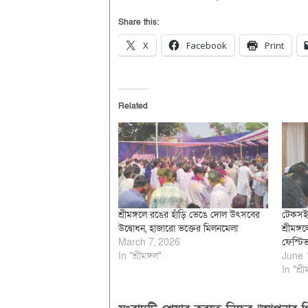
Share this:
X
Facebook
Print
Related
শ্রীমঙ্গলে রঙের হাঁড়ি ভেঙে দোল উৎসবের
টেকসই 
উদ্বোধন, হাজারো ভক্তের মিলনমেলা
শ্রীমঙ্
March 7, 2026
ফেস্টিভ
In "শ্রীমঙ্গল"
June 
In "শ্রী