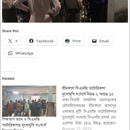
Share this:
X
Facebook
Print
Email
WhatsApp
Related
শ্রীমঙ্গলে সিএনজি অটোরিকশা
মুখোমুখি সংঘর্ষে নিহত-২ আহত-১২
ঢাকা-সিলেট আঞ্চলিক মহাসড়কের
মৌলভীবাজারের শ্রীমঙ্গলে কালাপুর
এলাকায় দুটি সিএনজি অটোরিকশার
মুখোমুখি সংঘর্ষে সিএনজি চালক মো.
পিকআপ ভ্যান ও সিএনজি
এরশাদ মিয়া (৩০) নিহত হয়েছেন।
অটোরিকশার মুখোমুখি সং/ঘ/র্ষ
আহত হয়েছেন আরোও ১০জন। নিহত
August 12, 2013