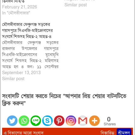
তিনজন নি/হ/ত
সিএনজি চালকের বাড়ী মৌলভীবাজার
Similar post
February 21, 2026
গোবিন্দশ্রী এলাকার ইউসুফ মিয়ার
In "মৌলভীবাজার"
পুত্র। আহতদেরকে শ্রীমঙ্গল-
মৌলভীবাজার সদর হাসপাতালে ভর্তি
মৌলভীবাজার ফেঞ্চুগঞ্জ সড়কের
করে চিকিৎসা দেয়া হচ্ছে। নিহত
গয়াসপুরে সিএনজি-মাইক্রোবাসের
সিএনজি চালকের বড় ভাই লাল
সংঘর্ষে শিশুসহ নিহত-২ আহত-৪
মিয়া…
মৌলভীবাজার ফেঞ্চুগঞ্জ সড়কের
রাজনগর উপজেলার গয়াসপুরে
সিএনজি-মাইক্রোবাসের মুখোমূখি
সংঘর্ষে শিশুসহ নিহত-২ মহিলাসহ
আহত হন ৪ জন। ১১ সেপ্টেম্বর
বুধবার রাত ৯টায় রাজনগর উপজেলার
September 13, 2013
গয়াসপুর এলাকায় সিলেটগামী
Similar post
সিএনজি অটোরিক্সা ও মৌলভীবাজার
গামী হাই এস মাইক্রোবাসের মুখোমূখি
সংবাদটি শেয়ার করতে নিচের “আপনার প্রিয় শেয়ার বাটনটিতে
সংঘর্ষে সিএনজি দুমড়ে মুচড়ে যায়।
ঘটনাস্থলে সিএনজি চালক নিহত হয়।
ক্লিক করুন”
সিএনজিতে থাকা যাত্রী মুন্সিবাজার
এলাকার…
0
Shares
এ বিভাগের আরো সংবাদ
বিস্তারিত:
শ্রীমঙ্গল