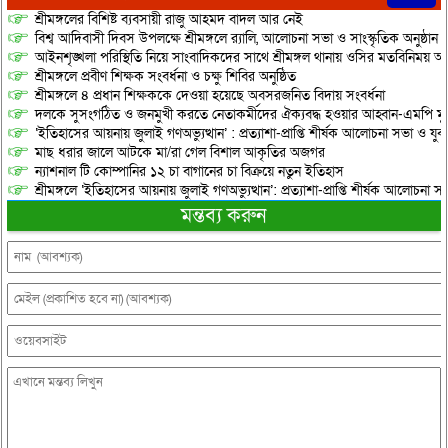
শ্রীমঙ্গলের বিশিষ্ট ব্যবসায়ী রাজু আহমদ বাদল আর নেই
বিশ্ব আদিবাসী দিবস উপলক্ষে শ্রীমঙ্গলে র‌্যালি, আলোচনা সভা ও সাংস্কৃতিক অনুষ্ঠান
আইনশৃঙ্খলা পরিস্থিতি নিয়ে সাংবাদিকদের সাথে শ্রীমঙ্গল থানায় ওসির মতবিনিময় অনু
শ্রীমঙ্গলে প্রবীণ শিক্ষক সংবর্ধনা ও চক্ষু শিবির অনুষ্ঠিত
শ্রীমঙ্গলে ৪ প্রধান শিক্ষককে দেওয়া হয়েছে অবসরজনিত বিদায় সংবর্ধনা
দলকে সুসংগঠিত ও জনমুখী করতে নেতাকর্মীদের ঐক্যবদ্ধ হওয়ার আহ্বান-এমপি মু
‘ইতিহাসের আয়নায় জুলাই গণঅভ্যুত্থান’ : প্রত্যাশা-প্রাপ্তি শীর্ষক আলোচনা সভা ও যু
মাছ ধরার জালে আটকে মা/রা গেল বিশাল আকৃতির অজগর
ন্যাশনাল টি কোম্পানির ১২ চা বাগানের চা বিক্রয়ে নতুন ইতিহাস
শ্রীমঙ্গলে ‘ইতিহাসের আয়নায় জুলাই গণঅভ্যুত্থান’: প্রত্যাশা-প্রাপ্তি শীর্ষক আলোচনা
মন্তব্য করুন