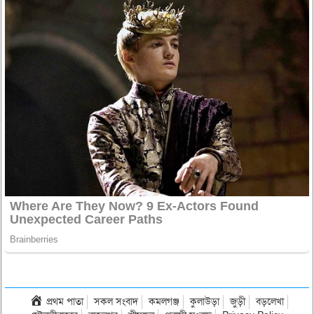
প্রথম পাতা
সকল সংবাদ
কমলগঞ্জ
কুলাউড়া
জুড়ী
বড়লেখা