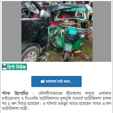
📸 ফটোকার্ড তৈরি করুন..
স্টাফ
রিপোর্টার :
মৌলভীবাজারের শ্রীমঙ্গলের লামুয়া এলাকায়
মাইক্রোবাস ও সিএনজি অটোরিকশার মুখমুখি সংঘর্ষে অটোরিকশা চালক
সহ ২ জন নিহত হয়েছেন। এ ঘটনায় গুরত্বর আহত হয়েছেন আরও ৩ জন
অটোরিকশা যাত্রী।