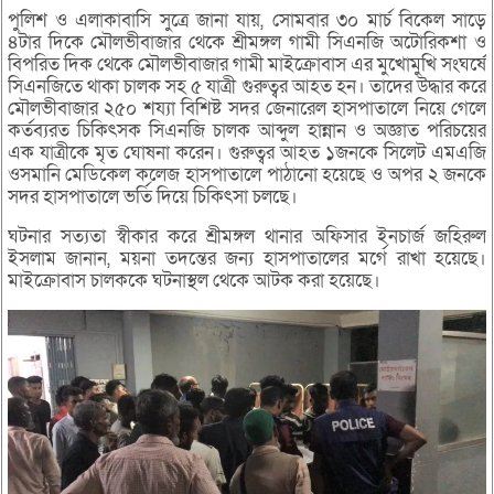
পুলিশ ও এলাকাবাসি সুত্রে জানা যায়, সোমবার ৩০ মার্চ বিকেল সাড়ে
৪টার দিকে মৌলভীবাজার থেকে শ্রীমঙ্গল গামী সিএনজি অটোরিকশা ও
বিপরিত দিক থেকে মৌলভীবাজার গামী মাইক্রোবাস এর মুখোমুখি সংঘর্ষে
সিএনজিতে থাকা চালক সহ ৫ যাত্রী গুরুত্বর আহত হন। তাদের উদ্ধার করে
মৌলভীবাজার ২৫০ শয্যা বিশিষ্ট সদর জেনারেল হাসপাতালে নিয়ে গেলে
কর্তব্যরত চিকিৎসক সিএনজি চালক আব্দুল হান্নান ও অজ্ঞাত পরিচয়ের
এক যাত্রীকে মৃত ঘোষনা করেন। গুরুত্বর আহত ১জনকে সিলেট এমএজি
ওসমানি মেডিকেল কলেজ হাসপাতালে পাঠানো হয়েছে ও অপর ২ জনকে
সদর হাসপাতালে ভর্তি দিয়ে চিকিৎসা চলছে।
ঘটনার সত্যতা স্বীকার করে শ্রীমঙ্গল থানার অফিসার ইনচার্জ জহিরুল
ইসলাম জানান, ময়না তদন্তের জন্য হাসপাতালের মর্গে রাখা হয়েছে।
মাইক্রোবাস চালককে ঘটনাস্থল থেকে আটক করা হয়েছে।