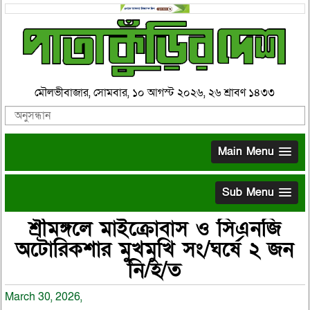
মৌলভীবাজার, সোমবার, ১০ আগস্ট ২০২৬, ২৬ শ্রাবণ ১৪৩৩
Main Menu
Sub Menu
শ্রীমঙ্গলে মাইক্রোবাস ও সিএনজি
অটোরিকশার মুখমুখি সং/ঘর্ষে ২ জন
নি/হ/ত
March 30, 2026,