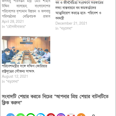
জলবায়ু পরিবর্তন মন্ত্রী মোঃ শাহাব
বন ও জীববৈচিত্র্য সংরক্ষণে সরকারের
উদ্দিন বলেছেন, বাংলাদেশের
লক্ষ্য বাস্তবায়নে বন কমকর্তাদের
পরিবেশের দৃশ্যমান উন্নয়ন ও জলবায়ু
আত্মনিয়োগ করতে হবে- পরিবেশ ও
পরিবর্তনের নেতিবাচক প্রভাব
বনমন্ত্রী
মোকাবিলায় সরকার নানামুখী উদ্যোগ
April 28, 2021
December 21, 2021
নিয়েছে যা বিশ্ব দরবারের স্বীকৃতি
In "মৌলভীবাজার"
In "বড়লেখা"
পেয়েছে। পরিবেশ দূষণ নিয়ন্ত্রণে
বর্তমান সরকার নিরলসভাবে কাজ
করছে। বৈশ্বিক উষ্ণতা বৃদ্ধি রোধে
বিশ্ববাসীকে জলবায়ু পরিবর্তন,
অভিযোজন ও গ্রিন হাউস…
পরিবেশমন্ত্রীর সঙ্গে দক্ষিণ কোরিয়ার
রাষ্ট্রদূতের সৌজন্য সাক্ষাৎ
August 12, 2021
In "বড়লেখা"
সংবাদটি শেয়ার করতে নিচের “আপনার প্রিয় শেয়ার বাটনটিতে
ক্লিক করুন”