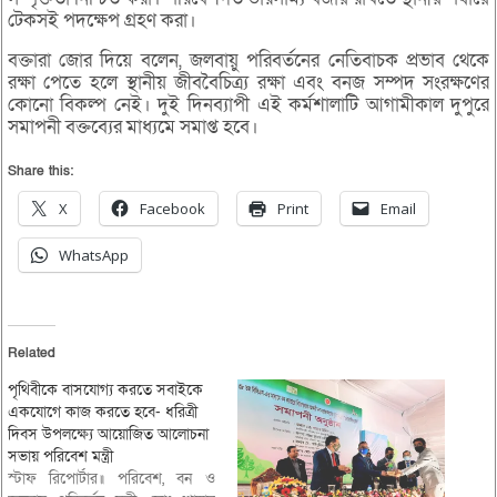
টেকসই পদক্ষেপ গ্রহণ করা।
বক্তারা জোর দিয়ে বলেন, জলবায়ু পরিবর্তনের নেতিবাচক প্রভাব থেকে
রক্ষা পেতে হলে স্থানীয় জীববৈচিত্র্য রক্ষা এবং বনজ সম্পদ সংরক্ষণের
কোনো বিকল্প নেই। দুই দিনব্যাপী এই কর্মশালাটি আগামীকাল দুপুরে
সমাপনী বক্তব্যের মাধ্যমে সমাপ্ত হবে।
Share this:
X
Facebook
Print
Email
WhatsApp
Related
পৃথিবীকে বাসযোগ্য করতে সবাইকে
একযোগে কাজ করতে হবে- ধরিত্রী
দিবস উপলক্ষ্যে আয়োজিত আলোচনা
সভায় পরিবেশ মন্ত্রী
স্টাফ রিপোর্টার॥ পরিবেশ, বন ও