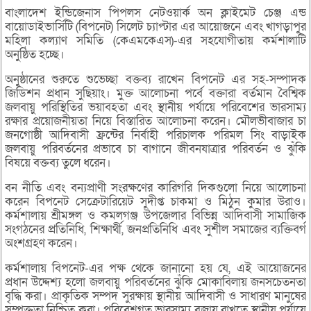
বাংলাদেশ ইন্ডিজেনাস পিপলস নেটওয়ার্ক অন ক্লাইমেট চেঞ্জ এন্ড
বায়োডাইভার্সিটি (বিপনেট) সিলেট চ্যাপ্টার এর আয়োজনে এবং খাগড়াপুর
মহিলা কল্যাণ সমিতি (কেএমকেএস)-এর সহযোগীতায় কর্মশালাটি
অনুষ্ঠিত হচ্ছে।
অনুষ্ঠানের শুরুতে শুভেচ্ছা বক্তব্য রাখেন বিপনেট এর সহ-সম্পাদক
জিডিশন প্রধান সুছিয়াং। মুক্ত আলোচনা পর্বে বক্তারা বর্তমান বৈশ্বিক
জলবায়ু পরিস্থিতির ভয়াবহতা এবং স্থানীয় পর্যায়ে পরিবেশের ভারসাম্য
রক্ষার প্রয়োজনীয়তা নিয়ে বিস্তারিত আলোচনা করেন। মৌলভীবাজার চা
জনগোষ্ঠী আদিবাসী ফ্রন্টের নির্বাহী পরিচালক পরিমল সিং বাড়াইক
জলবায়ু পরিবর্তনের প্রভাবে চা বাগানে জীবনযাত্রার পরিবর্তন ও ঝুঁকি
বিষয়ে বক্তব্য তুলে ধরেন।
বন নীতি এবং বন্যপ্রাণী সংরক্ষণের কারিগরি দিকগুলো নিয়ে আলোচনা
করেন বিপনেট সেক্রেটারিয়েট সুদীপ্ত চাকমা ও মিঠুন কুমার উরাও।
কর্মশালায় শ্রীমঙ্গল ও কমলগঞ্জ উপজেলার বিভিন্ন আদিবাসী সামাজিক
সংগঠনের প্রতিনিধি, শিক্ষার্থী, জনপ্রতিনিধি এবং সুশীল সমাজের ব্যক্তিবর্গ
অংশগ্রহণ করেন।
কর্মশালায় বিপনেট-এর পক্ষ থেকে জানানো হয় যে, এই আয়োজনের
প্রধান উদ্দেশ্য হলো জলবায়ু পরিবর্তনের ঝুঁকি মোকাবিলায় জনসচেতনতা
বৃদ্ধি করা। প্রাকৃতিক সম্পদ সুরক্ষায় স্থানীয় আদিবাসী ও সাধারণ মানুষের
সম্পৃক্ততা নিশ্চিত করা। পরিবেশগত ভারসাম্য বজায় রাখতে স্থানীয় পর্যায়ে