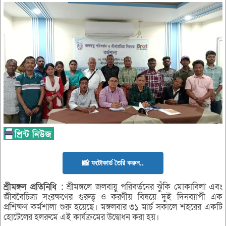
📸 ফটোকার্ড তৈরি করুন..
শ্রীমঙ্গল
প্রতিনিধি :
শ্রীমঙ্গলে জলবায়ু পরিবর্তনের ঝুঁকি মোকাবিলা এবং
জীববৈচিত্র্য সংরক্ষণের গুরুত্ব ও করণীয় বিষয়ে দুই দিনব্যাপী এক
প্রশিক্ষণ কর্মশালা শুরু হয়েছে। মঙ্গলবার ৩১ মার্চ সকালে শহরের একটি
হোটেলের হলরুমে এই কার্যক্রমের উদ্বোধন করা হয়।