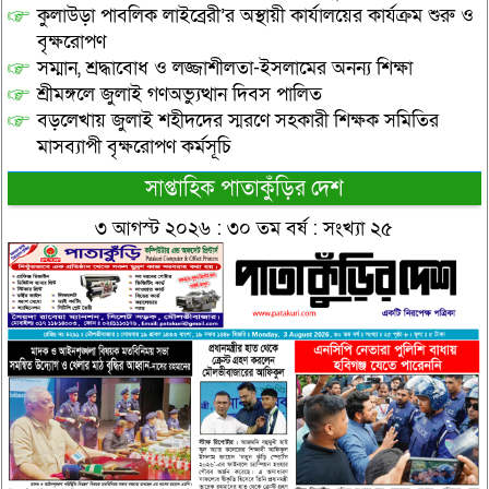
কুলাউড়া পাবলিক লাইব্রেরী’র অস্থায়ী কার্যালয়ের কার্যক্রম শুরু ও
বৃক্ষরোপণ
সম্মান, শ্রদ্ধাবোধ ও লজ্জাশীলতা-ইসলামের অনন্য শিক্ষা
শ্রীমঙ্গলে জুলাই গণঅভ্যুত্থান দিবস পালিত
বড়লেখায় জুলাই শহীদদের স্মরণে সহকারী শিক্ষক সমিতির
মাসব্যাপী বৃক্ষরোপণ কর্মসূচি
সাপ্তাহিক পাতাকুঁড়ির দেশ
৩ আগস্ট ২০২৬ : ৩০ তম বর্ষ : সংখ্যা ২৫